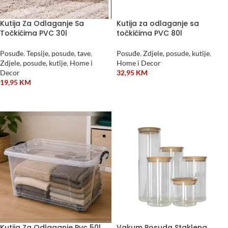
Kutija Za Odlaganje Sa
Kutija za odlaganje sa
Točkićima PVC 30l
točkićima PVC 80l
Posuđe
,
Tepsije, posude, tave
,
Posuđe
,
Zdjele, posude, kutije
,
Zdjele, posude, kutije
,
Home i
Home i Decor
Decor
32,95
KM
19,95
KM
DODAJ U KORPU
DODAJ U KORPU
Kutija Za Odlaganje Pvc 50l
Vakum Posuda Staklena