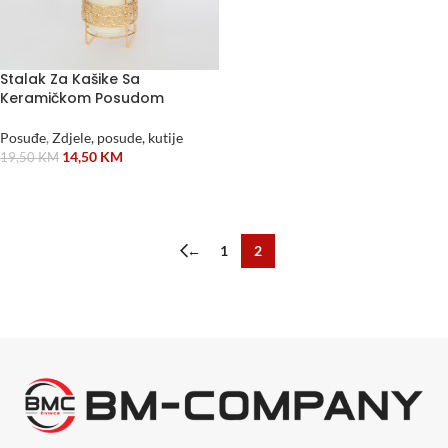
Stalak Za Kašike Sa
Keramičkom Posudom
Posuđe
,
Zdjele, posude, kutije
14,50
KM
19,50
KM
DODAJ U KORPU
←
1
2