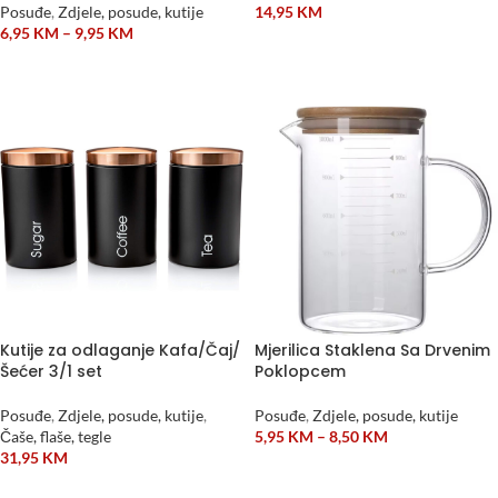
Posuđe
,
Zdjele, posude, kutije
14,95
KM
6,95
KM
–
9,95
KM
DODAJ U KORPU
ODABERI OPCIJE
Kutije za odlaganje Kafa/Čaj/
Mjerilica Staklena Sa Drvenim
Šećer 3/1 set
Poklopcem
Posuđe
,
Zdjele, posude, kutije
,
Posuđe
,
Zdjele, posude, kutije
Čaše, flaše, tegle
5,95
KM
–
8,50
KM
31,95
KM
ODABERI OPCIJE
ODABERI OPCIJE