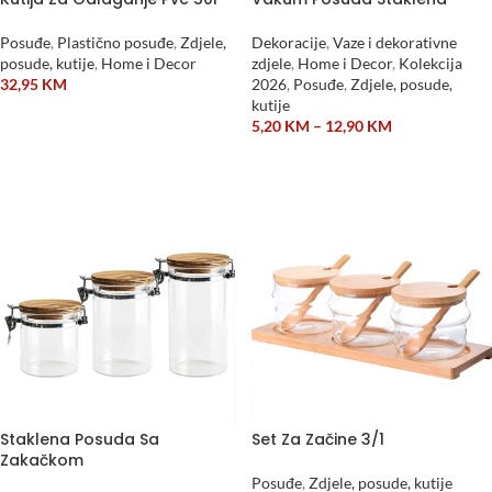
Posuđe
,
Plastično posuđe
,
Zdjele,
Dekoracije
,
Vaze i dekorativne
posude, kutije
,
Home i Decor
zdjele
,
Home i Decor
,
Kolekcija
32,95
KM
2026
,
Posuđe
,
Zdjele, posude,
kutije
DODAJ U KORPU
5,20
KM
–
12,90
KM
ODABERI OPCIJE
Staklena Posuda Sa
Set Za Začine 3/1
Zakačkom
Posuđe
,
Zdjele, posude, kutije