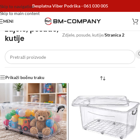
Besplatna Viber Podrška -
061 030 005
Skip to navigation
Skip to main content
MENI
Zdjele, posude,
Početna
/
Posuđe
/
Zdjele, posude, kutije
/
Stranica 2
kutije
Prikaži bočnu traku