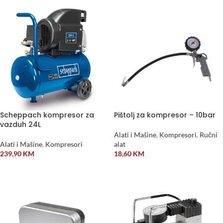
Scheppach kompresor za
Pištolj za kompresor – 10bar
vazduh 24L
Alati i Mašine
,
Kompresori
,
Ručni
Alati i Mašine
,
Kompresori
alat
239,90
KM
18,60
KM
DODAJ U KORPU
DODAJ U KORPU