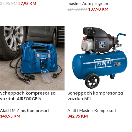
27,95
KM
mašine
,
Auto program
37,95
KM
137,90
KM
159,90
KM
DODAJ U KORPU
DODAJ U KORPU
Scheppach kompresor za
Scheppach kompresor za
vazduh AIRFORCE 5
vazduh 50L
Alati i Mašine
,
Kompresori
Alati i Mašine
,
Kompresori
149,95
KM
342,95
KM
DODAJ U KORPU
DODAJ U KORPU