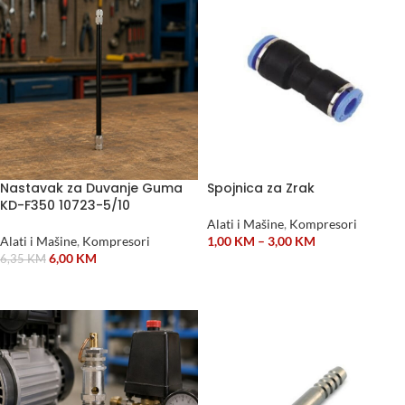
Nastavak za Duvanje Guma
Spojnica za Zrak
KD-F350 10723-5/10
Alati i Mašine
,
Kompresori
Alati i Mašine
,
Kompresori
1,00
KM
–
3,00
KM
6,00
KM
6,35
KM
ODABERI OPCIJE
DODAJ U KORPU