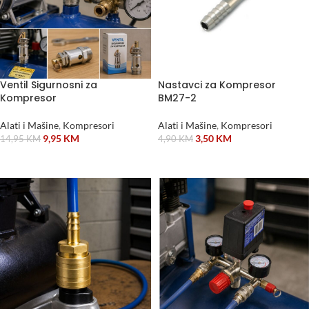
Ventil Sigurnosni za
Nastavci za Kompresor
Kompresor
BM27-2
Alati i Mašine
,
Kompresori
Alati i Mašine
,
Kompresori
9,95
KM
3,50
KM
14,95
KM
4,90
KM
DODAJ U KORPU
ODABERI OPCIJE