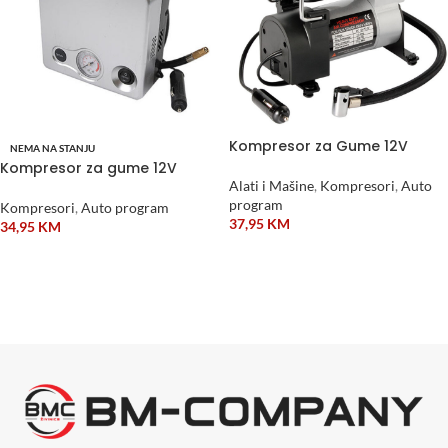
Kompresor za Gume 12V
NEMA NA STANJU
Kompresor za gume 12V
Alati i Mašine
,
Kompresori
,
Auto
program
Kompresori
,
Auto program
37,95
KM
34,95
KM
DODAJ U KORPU
PROČITAJ VIŠE