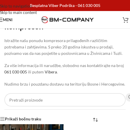
Besplatna Viber Podrška -
061 030 005
Skip to navigation
Skip to main content
MENI
Kompresori
Početna
/
Alati i Mašine
/
Kompresori
Istražite našu ponudu kompresora prilagođenih različitim
potrebama i zahtjevima. S preko 20 godina iskustva u prodaji,
pozivamo vas da nas posjetite u poslovnicama u Živinicama i Tuzli.
Za više informacija ili narudžbe, slobodno nas kontaktirajte na broj
061 030 005
ili putem
Vibera
.
Nudimo brzu i pouzdanu dostavu na teritoriju Bosne i Hercegovine.
Prikaži bočnu traku