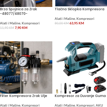
Brza Spojnica za Zrak
Tlačna Sklopka Kompresora
-48077/48070-
Alati i Mašine
,
Kompresori
Alati i Mašine
,
Kompresori
63,95
KM
80,00
KM
7,90
KM
11,90
KM
DODAJ U KORPU
DODAJ U KORPU
Filter Kompresora Zrak Ulje
Kompresor za Duvanje Guma
Alati i Mašine
,
Kompresori
Alati i Mašine
,
Kompresori
,
AKU