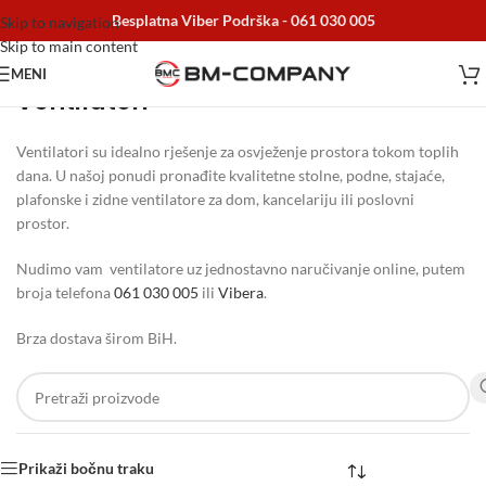
Besplatna Viber Podrška -
061 030 005
Skip to navigation
Skip to main content
MENI
Ventilatori
Početna
/
Elektro materijal
/
Ventilatori
Ventilatori su idealno rješenje za osvježenje prostora tokom toplih
dana. U našoj ponudi pronađite kvalitetne stolne, podne, stajaće,
plafonske i zidne ventilatore za dom, kancelariju ili poslovni
prostor.
Nudimo vam ventilatore uz jednostavno naručivanje online, putem
broja telefona
061 030 005
ili
Vibera
.
Brza dostava širom BiH.
Prikaži bočnu traku