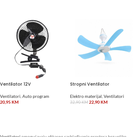
PROČITAJ VIŠE
Ventilator 12V
Stropni Ventilator
Ventilatori
,
Auto program
Elektro materijal
,
Ventilatori
20,95
KM
22,90
KM
32,90
KM
DODAJ U KORPU
DODAJ U KORPU
Ventilatori
omogućavaju efikasno rashlađivanje prostora bez velike