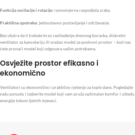
Funkcija oscilacije i rotacije
: ravnomjerna raspodjela zraka.
Praktična upotreba
: jednostavno postavljanje i održavanje.
Bez obzira da li trebate brzo rashlađenje dnevnog boravka, diskretni
ventilator za kancelariju ili snažan model za poslovni prostor – kod nas
ćete pronaći model koji odgovara vašim potrebama.
Osvježite prostor efikasno i
ekonomično
Ventilatori su ekonomično i praktično rješenje za tople dane. Pogledajte
našu ponudu i izaberite model koji vam pruža optimalan komfor i uštedu
energije tokom ljetnih mjeseci.