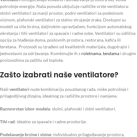
potrošnje energije. Naša ponuda uključuje različite vrste ventilatora:
stolni ventilatori za manji prostor, podni ventilatori sa podesivom
visinom, plafonski ventilatori za stalno strujanje zraka. Dostupni su
modeli sa više brzina, daljinskim upravljačem, funkcijom automatskog
okretanja i tihi ventilatori za spavaće i radne sobe. Ventilatori su odlična
opcija za hlađenje doma, poslovnih prostora, restorana, kafića ili
teretana. Proizvodi su izrađeni od kvalitetnih materijala, dugotrajni i
jednostavni za održavanje. Kombinujte ih s
roletnama
,
tendama
i drugim
proizvodima za zaštitu od toplote.
Zašto izabrati naše ventilatore?
Naši
ventilatori
nude kombinaciju pouzdanog rada, niske potrošnje i
prilagodljivog dizajna, idealnog za različite prostore i namjene.
Raznovrstan izbor modela
: stolni, plafonski i zidni ventilatori.
Tihi rad
: idealno za spavaće i radne prostorije.
Podešavanje brzine i visine
: individualno prilagođavanje prostora.