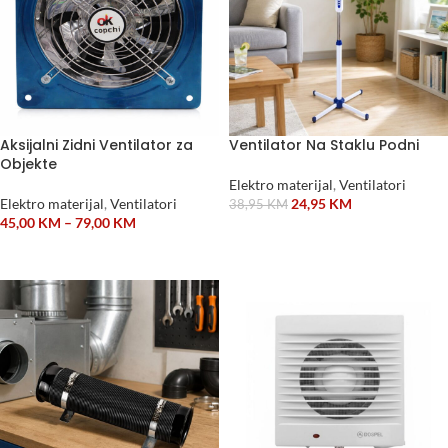
Aksijalni Zidni Ventilator za
Ventilator Na Staklu Podni
Objekte
Elektro materijal
,
Ventilatori
Elektro materijal
,
Ventilatori
24,95
KM
38,95
KM
45,00
KM
–
79,00
KM
DODAJ U KORPU
ODABERI OPCIJE