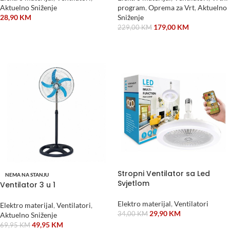
Aktuelno Sniženje
program
,
Oprema za Vrt
,
Aktuelno
28,90
KM
Sniženje
179,00
KM
229,00
KM
DODAJ U KORPU
DODAJ U KORPU
Stropni Ventilator sa Led
NEMA NA STANJU
Svjetlom
Ventilator 3 u 1
Elektro materijal
,
Ventilatori
Elektro materijal
,
Ventilatori
,
29,90
KM
34,00
KM
Aktuelno Sniženje
49,95
KM
69,95
KM
DODAJ U KORPU