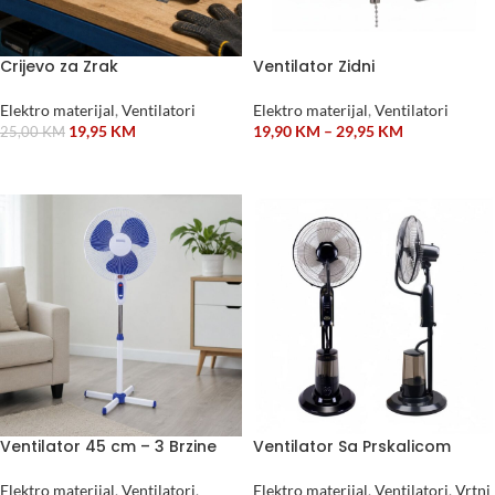
Crijevo za Zrak
Ventilator Zidni
Elektro materijal
,
Ventilatori
Elektro materijal
,
Ventilatori
19,95
KM
19,90
KM
–
29,95
KM
25,00
KM
DODAJ U KORPU
ODABERI OPCIJE
Ventilator 45 cm – 3 Brzine
Ventilator Sa Prskalicom
Elektro materijal
,
Ventilatori
,
Elektro materijal
,
Ventilatori
,
Vrtni