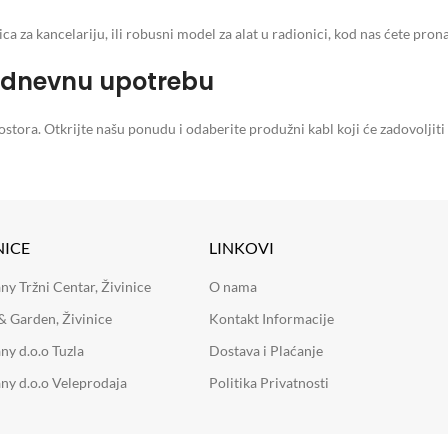
ica za kancelariju, ili robusni model za alat u radionici, kod nas ćete pro
kodnevnu upotrebu
stora. Otkrijte našu ponudu i odaberite produžni kabl koji će zadovoljiti
NICE
LINKOVI
 Tržni Centar, Živinice
O nama
 Garden, Živinice
Kontakt Informacije
y d.o.o Tuzla
Dostava i Plaćanje
y d.o.o Veleprodaja
Politika Privatnosti