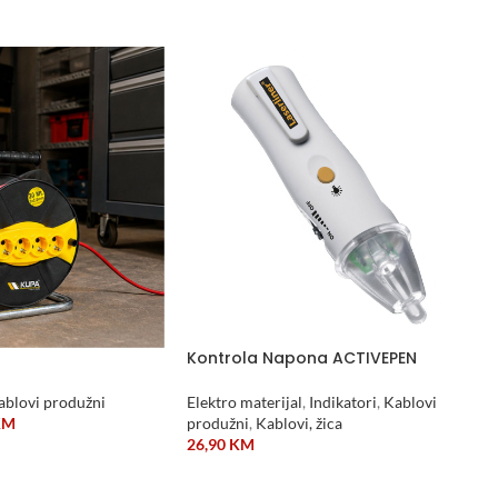
ODABERI OPCIJE
Kontrola Napona ACTIVEPEN
ablovi produžni
Elektro materijal
,
Indikatori
,
Kablovi
KM
produžni
,
Kablovi, žica
26,90
KM
DODAJ U KORPU