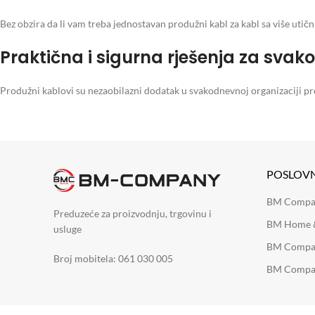
Bez obzira da li vam treba jednostavan produžni kabl za kabl sa više utičn
Praktična i sigurna rješenja za sva
Produžni kablovi su nezaobilazni dodatak u svakodnevnoj organizaciji pro
POSLOV
BM Company
Preduzeće za proizvodnju, trgovinu i
BM Home &
usluge
BM Compan
Broj mobitela: 061 030 005
BM Compan