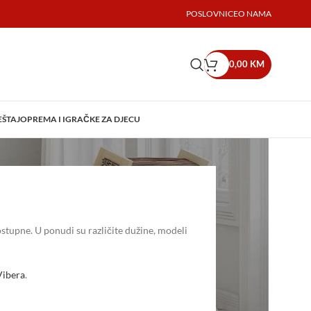
POSLOVNICE
O NAMA
0,00
KM
EŠTAJ
OPREMA I IGRAČKE ZA DJECU
stupne. U ponudi su različite dužine, modeli
Vibera
.