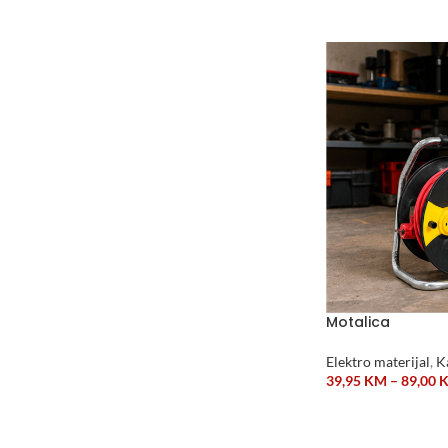
DODAJ U KORPU
Motalica
Elektro materijal
,
K
39,95
KM
–
89,00
ODABERI OPCIJE