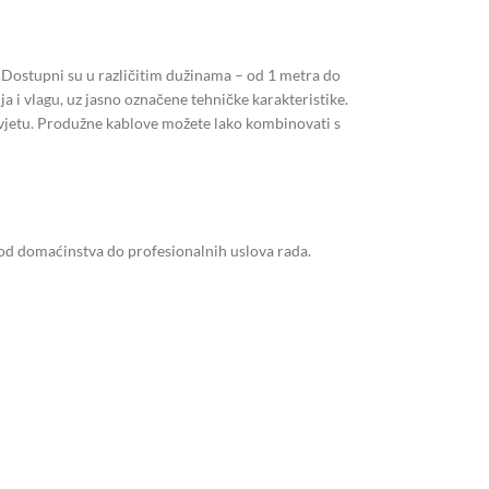
.Dostupni su u različitim dužinama – od 1 metra do
ja i vlagu, uz jasno označene tehničke karakteristike.
 rasvjetu. Produžne kablove možete lako kombinovati s
 od domaćinstva do profesionalnih uslova rada.