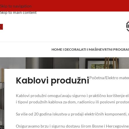
Skip to navigation
Skip to main content
HOME I DECOR
ALATI I MAŠINE
VRTNI PROGR
Kablovi produžni
Početna
/
Elektro mater
Kablovi produžni omogućavaju sigurno i praktično korištenje el
i tipovi produžnih kablova za dom, radionicu ili poslovni prostor
Sa više od 20 godina iskustva u prodaji električnih komponenti,
Osiguravamo brzu i sigurnu dostavu širom Bosne i Hercegovine