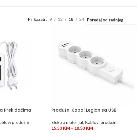
Prikazati
9
12
18
24
sa Prekidačima
Produžni Kabal Legion sa USB
ablovi produžni
Elektro materijal
,
Kablovi produžni
15,50
KM
–
18,50
KM