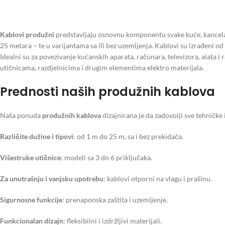
Kablovi produžni
predstavljaju osnovnu komponentu svake kuće, kancelari
25 metara – te u varijantama sa ili bez uzemljenja. Kablovi su izrađeni od 
Idealni su za povezivanje kućanskih aparata, računara, televizora, alata i
utičnicama, razdjelnicima i drugim elementima elektro materijala.
Prednosti naših produžnih kablova
Naša ponuda
produžnih kablova
dizajnirana je da zadovolji sve tehničk
Različite dužine i tipovi
: od 1 m do 25 m, sa i bez prekidača.
Višestruke utičnice
: modeli sa 3 do 6 priključaka.
Za unutrašnju i vanjsku upotrebu
: kablovi otporni na vlagu i prašinu.
Sigurnosne funkcije
: prenaponska zaštita i uzemljenje.
Funkcionalan dizajn
: fleksibilni i izdržljivi materijali.