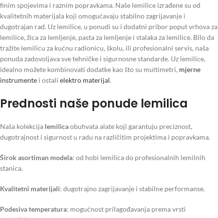
finim spojevima i raznim popravkama. Naše lemilice izrađene su od
kvalitetnih materijala koji omogućavaju stabilno zagrijavanje i
dugotrajan rad. Uz lemilice, u ponudi su i dodatni pribor poput vrhova za
lemilice, žica za lemljenje, pasta za lemljenje i stalaka za lemilice. Bilo da
tražite lemilicu za kućnu radionicu, školu, ili profesionalni servis, naša
ponuda zadovoljava sve tehničke i sigurnosne standarde. Uz lemilice,
idealno možete kombinovati dodatke kao što su multimetri,
mjerne
instrumente
i ostali
elektro materijal
.
Prednosti naše ponude lemilica
Naša kolekcija
lemilica
obuhvata alate koji garantuju preciznost,
dugotrajnost i sigurnost u radu na različitim projektima i popravkama.
Širok asortiman modela
: od hobi lemilica do profesionalnih lemilnih
stanica.
Kvalitetni materijali
: dugotrajno zagrijavanje i stabilne performanse.
Podesiva temperatura
: mogućnost prilagođavanja prema vrsti