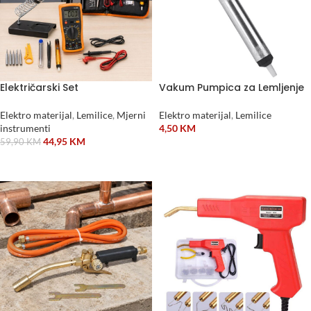
Električarski Set
Vakum Pumpica za Lemljenje
Elektro materijal
,
Lemilice
,
Mjerni
Elektro materijal
,
Lemilice
instrumenti
4,50
KM
44,95
KM
59,90
KM
DODAJ U KORPU
DODAJ U KORPU