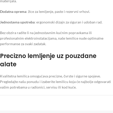
materijala.
Dodatna oprema
: žice za lemljenje, paste i rezervni vrhovi.
Jednostavna upotreba
: ergonomski dizajn za siguran i udoban rad.
Bez obzira radite li na jednostavnim kućnim popravkama ili
profesionalnim elektroinstalacijama, naše lemilice nude optimalne
performanse za svaki zadatak.
Precizno lemljenje uz pouzdane
alate
Kvalitetna lemilica omogućava precizne, čvrste i sigurne spojeve.
Pregledajte našu ponudu i izaberite lemilicu koja će najbolje odgovarati
vašim potrebama u radionici, servisu ili kod kuće.