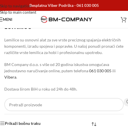
Besplatna Viber Podrška -
061 030 005
Skip to navigation
Skip to main content
MENI
Lemilice
Početna
/
Elektro materijal
/
Lemilice
Lemilice su osnovni alat za sve vrste preciznog spajanja električnih
komponenti, izradu spojeva i popravke. U našoj ponudi pronaći ćete
različite vrste lemilica za hobi i profesionalnu upotrebu.
BM Company d.o.o. s više od 20 godina iskustva omogućava
jednostavno naručivanje online, putem telefona
061 030 005
ili
Vibera
.
Dostava širom BiH u roku od 24h do 48h.
Prikaži bočnu traku