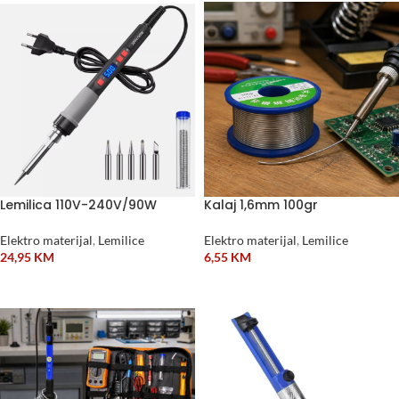
Lemilica 110V-240V/90W
Kalaj 1,6mm 100gr
Elektro materijal
,
Lemilice
Elektro materijal
,
Lemilice
24,95
KM
6,55
KM
DODAJ U KORPU
DODAJ U KORPU