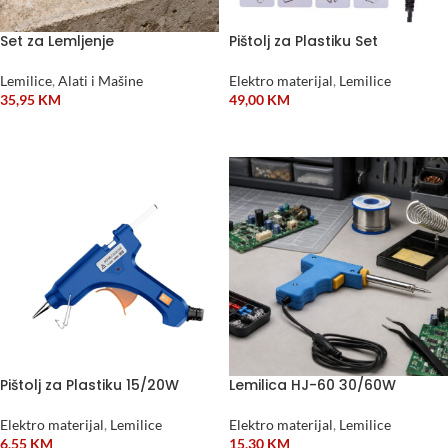
Set za Lemljenje
Pištolj za Plastiku Set
Lemilice
,
Alati i Mašine
Elektro materijal
,
Lemilice
35,95
KM
49,00
KM
DODAJ U KORPU
DODAJ U KORPU
Pištolj za Plastiku 15/20W
Lemilica HJ-60 30/60W
Elektro materijal
,
Lemilice
Elektro materijal
,
Lemilice
6,55
KM
15,30
KM