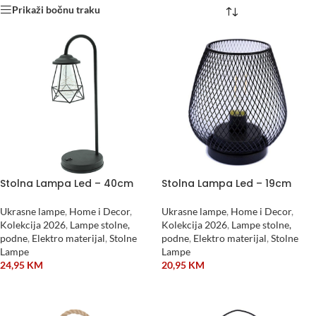
Prikaži bočnu traku
Stolna Lampa Led – 40cm
Stolna Lampa Led – 19cm
Ukrasne lampe
,
Home i Decor
,
Ukrasne lampe
,
Home i Decor
,
Kolekcija 2026
,
Lampe stolne,
Kolekcija 2026
,
Lampe stolne,
podne
,
Elektro materijal
,
Stolne
podne
,
Elektro materijal
,
Stolne
Lampe
Lampe
24,95
KM
20,95
KM
DODAJ U KORPU
DODAJ U KORPU