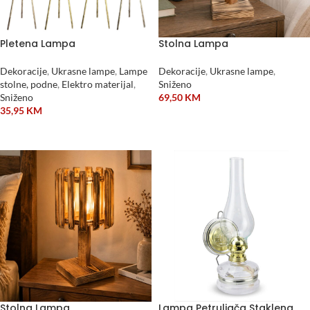
Pletena Lampa
Stolna Lampa
Dekoracije
,
Ukrasne lampe
,
Lampe
Dekoracije
,
Ukrasne lampe
,
stolne, podne
,
Elektro materijal
,
Sniženo
Sniženo
69,50
KM
35,95
KM
DODAJ U KORPU
DODAJ U KORPU
Stolna Lampa
Lampa Petruljača Staklena