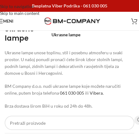
Besplatna Viber Podrška -
061 030 005
Skip to navigation
Skip to main content
MENI
Ukrasne
Početna
/
Home i Decor
/
Dekoracije
/
Ukrasne lampe
lampe
Ukrasne lampe unose toplinu, stil i posebnu atmosferu u svaki
prostor. U našoj ponudi pronaći ćete širok izbor stolnih lampi,
podnih lampi, zidnih lampi i dekorativnih rasvjetnih tijela za
domove u Bosni i Hercegovini.
BM Company d.o.o. nudi ukrasne lampe koje možete naručiti
online, putem broja telefona
061 030 005
ili
Vibera.
Brza dostava širom BiH u roku od 24h do 48h.