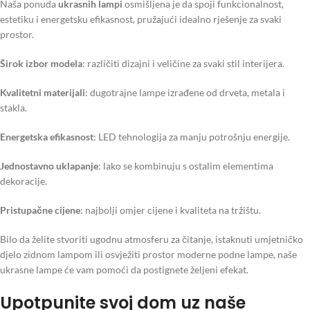
Naša ponuda
ukrasnih lampi
osmišljena je da spoji funkcionalnost,
estetiku i energetsku efikasnost, pružajući idealno rješenje za svaki
prostor.
Širok izbor modela
: različiti dizajni i veličine za svaki stil interijera.
Kvalitetni materijali
: dugotrajne lampe izrađene od drveta, metala i
stakla.
Energetska efikasnost
: LED tehnologija za manju potrošnju energije.
Jednostavno uklapanje
: lako se kombinuju s ostalim elementima
dekoracije.
Pristupačne cijene
: najbolji omjer cijene i kvaliteta na tržištu.
Bilo da želite stvoriti ugodnu atmosferu za čitanje, istaknuti umjetničko
djelo zidnom lampom ili osvježiti prostor moderne podne lampe, naše
ukrasne lampe će vam pomoći da postignete željeni efekat.
Upotpunite svoj dom uz naše