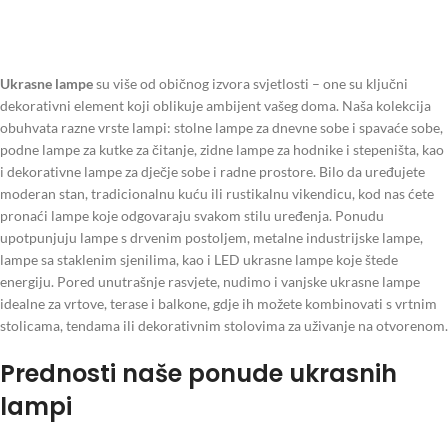
Ukrasne lampe
su više od običnog izvora svjetlosti – one su ključni
dekorativni element koji oblikuje ambijent vašeg doma. Naša kolekcija
obuhvata razne vrste lampi: stolne lampe za dnevne sobe i spavaće sobe,
podne lampe za kutke za čitanje, zidne lampe za hodnike i stepeništa, kao
i dekorativne lampe za dječje sobe i radne prostore. Bilo da uređujete
moderan stan, tradicionalnu kuću ili rustikalnu vikendicu, kod nas ćete
pronaći lampe koje odgovaraju svakom stilu uređenja. Ponudu
upotpunjuju lampe s drvenim postoljem, metalne industrijske lampe,
lampe sa staklenim sjenilima, kao i LED ukrasne lampe koje štede
energiju. Pored unutrašnje rasvjete, nudimo i vanjske ukrasne lampe
idealne za vrtove, terase i balkone, gdje ih možete kombinovati s vrtnim
stolicama, tendama ili dekorativnim stolovima za uživanje na otvorenom.
Prednosti naše ponude ukrasnih
lampi