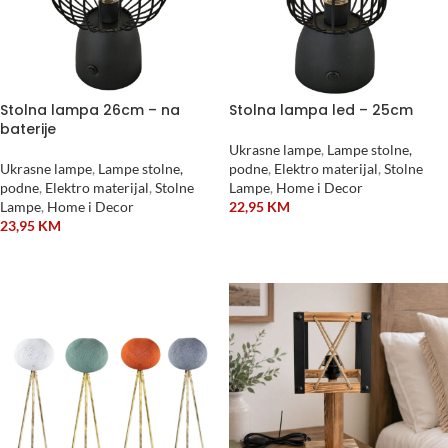
Stolna lampa 26cm – na
Stolna lampa led – 25cm
baterije
Ukrasne lampe
,
Lampe stolne,
Ukrasne lampe
,
Lampe stolne,
podne
,
Elektro materijal
,
Stolne
podne
,
Elektro materijal
,
Stolne
Lampe
,
Home i Decor
Lampe
,
Home i Decor
22,95
KM
23,95
KM
DODAJ U KORPU
DODAJ U KORPU