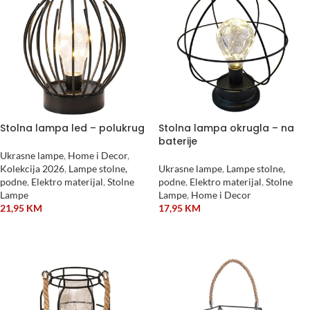
Stolna lampa led – polukrug
Stolna lampa okrugla – na
baterije
Ukrasne lampe
,
Home i Decor
,
Kolekcija 2026
,
Lampe stolne,
Ukrasne lampe
,
Lampe stolne,
podne
,
Elektro materijal
,
Stolne
podne
,
Elektro materijal
,
Stolne
Lampe
Lampe
,
Home i Decor
21,95
KM
17,95
KM
DODAJ U KORPU
DODAJ U KORPU