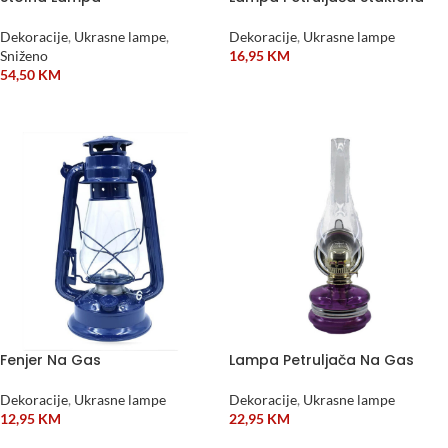
Dekoracije
,
Ukrasne lampe
,
Dekoracije
,
Ukrasne lampe
Sniženo
16,95
KM
54,50
KM
DODAJ U KORPU
DODAJ U KORPU
Fenjer Na Gas
Lampa Petruljača Na Gas
Dekoracije
,
Ukrasne lampe
Dekoracije
,
Ukrasne lampe
12,95
KM
22,95
KM
DODAJ U KORPU
ODABERI OPCIJE