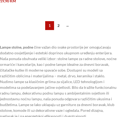
19,90
KM
DODAJ U KORPU
1
2
→
Lampe stolne, podne
čine važan dio svake prostorije jer omogućavaju
dodatno osvjetljenje i estetski doprinos ukupnom uređenju enterijera.
Naša ponuda obuhvata veliki izbor: stolne lampe za radne stolove, noćne
ormariće i kancelarije, kao i podne lampe idealne za dnevni boravak,
čitalačke kutke ili moderne spavaće sobe. Dostupni su modeli sa
različitim oblicima i materijalima – metal, drvo, keramika i staklo.
Nudimo lampe sa klasičnim grlima za sijalice, LED tehnologijom i
modelima sa podešavanjem jačine svjetlosti. Bilo da tražite funkcionalnu
radnu lampu, dekorativnu podnu lampu s ambijentalnim svjetlom ili
jednostavnu noćnu lampu, naša ponuda odgovara različitim ukusima i
budžetima. Lampe se lako uklapaju uz garniture za dnevni boravak, klub
stolove, komode ili uz dekorativne vaze i ogledala. Pored dizajna,
naglasak je i na energetskoj efikasnosti i dugotrajnosti.