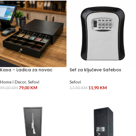
Kasa – Ladica za novac
Sef za ključeve Safebox
Home i Decor
,
Sefovi
Sefovi
79,00
KM
11,90
KM
99,00
KM
17,90
KM
DODAJ U KORPU
DODAJ U KORPU