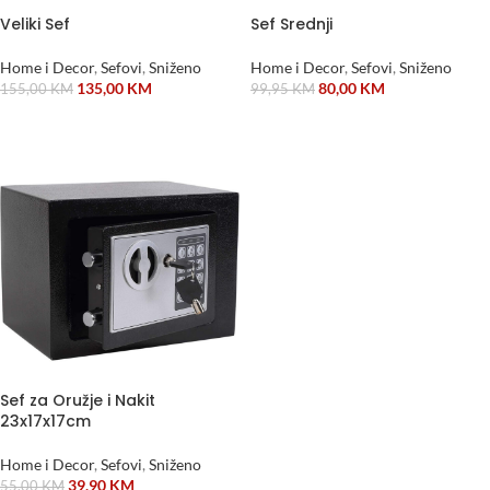
Veliki Sef
Sef Srednji
Home i Decor
,
Sefovi
,
Sniženo
Home i Decor
,
Sefovi
,
Sniženo
135,00
KM
80,00
KM
155,00
KM
99,95
KM
DODAJ U KORPU
DODAJ U KORPU
Sef za Oružje i Nakit
23x17x17cm
Home i Decor
,
Sefovi
,
Sniženo
39,90
KM
55,00
KM