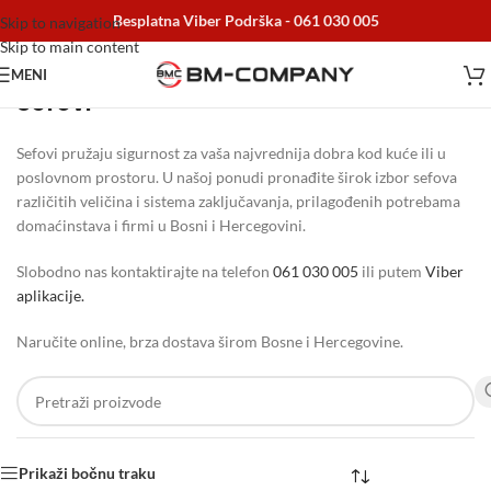
Besplatna Viber Podrška -
061 030 005
Skip to navigation
Skip to main content
MENI
Sefovi
Početna
/
Home i Decor
/
Sefovi
Sefovi pružaju sigurnost za vaša najvrednija dobra kod kuće ili u
poslovnom prostoru. U našoj ponudi pronađite širok izbor sefova
različitih veličina i sistema zaključavanja, prilagođenih potrebama
domaćinstava i firmi u Bosni i Hercegovini.
Slobodno nas kontaktirajte na telefon
061 030 005
ili putem
Viber
aplikacije.
Naručite online, brza dostava širom Bosne i Hercegovine.
Prikaži bočnu traku