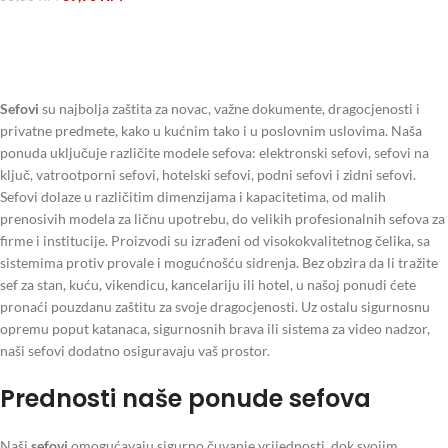
DODAJ U KORPU
Sefovi
su najbolja zaštita za novac, važne dokumente, dragocjenosti i
privatne predmete, kako u kućnim tako i u poslovnim uslovima. Naša
ponuda uključuje različite modele sefova: elektronski sefovi, sefovi na
ključ, vatrootporni sefovi, hotelski sefovi, podni sefovi i zidni sefovi.
Sefovi dolaze u različitim dimenzijama i kapacitetima, od malih
prenosivih modela za ličnu upotrebu, do velikih profesionalnih sefova za
firme i institucije. Proizvodi su izrađeni od visokokvalitetnog čelika, sa
sistemima protiv provale i mogućnošću sidrenja. Bez obzira da li tražite
sef za stan, kuću, vikendicu, kancelariju ili hotel, u našoj ponudi ćete
pronaći pouzdanu zaštitu za svoje dragocjenosti. Uz ostalu sigurnosnu
opremu poput katanaca, sigurnosnih brava ili sistema za video nadzor,
naši sefovi dodatno osiguravaju vaš prostor.
Prednosti naše ponude sefova
Naši
sefovi
omogućavaju sigurno čuvanje vrijednosti, dok svojim