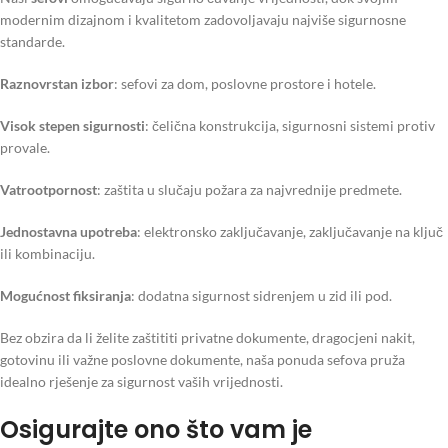
modernim dizajnom i kvalitetom zadovoljavaju najviše sigurnosne
standarde.
Raznovrstan izbor
: sefovi za dom, poslovne prostore i hotele.
Visok stepen sigurnosti
: čelična konstrukcija, sigurnosni sistemi protiv
provale.
Vatrootpornost
: zaštita u slučaju požara za najvrednije predmete.
Jednostavna upotreba
: elektronsko zaključavanje, zaključavanje na ključ
ili kombinaciju.
Mogućnost fiksiranja
: dodatna sigurnost sidrenjem u zid ili pod.
Bez obzira da li želite zaštititi privatne dokumente, dragocjeni nakit,
gotovinu ili važne poslovne dokumente, naša ponuda sefova pruža
idealno rješenje za sigurnost vaših vrijednosti.
Osigurajte ono što vam je