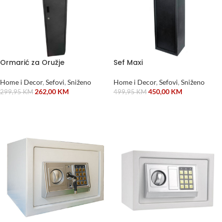
Ormarić za Oružje
Sef Maxi
Home i Decor
,
Sefovi
,
Sniženo
Home i Decor
,
Sefovi
,
Sniženo
262,00
KM
450,00
KM
299,95
KM
499,95
KM
DODAJ U KORPU
DODAJ U KORPU