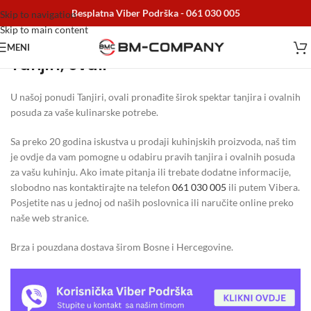
Besplatna Viber Podrška -
061 030 005
Skip to navigation
Skip to main content
MENI
Tanjiri, ovali
Početna
/
Posuđe
/
Tanjiri, ovali
U našoj ponudi Tanjiri, ovali pronađite širok spektar tanjira i ovalnih
posuda za vaše kulinarske potrebe.
Sa preko 20 godina iskustva u prodaji kuhinjskih proizvoda, naš tim
je ovdje da vam pomogne u odabiru pravih tanjira i ovalnih posuda
za vašu kuhinju. Ako imate pitanja ili trebate dodatne informacije,
slobodno nas kontaktirajte na telefon
061 030 005
ili putem Vibera.
Posjetite nas u jednoj od naših poslovnica ili naručite online preko
naše web stranice.
Brza i pouzdana dostava širom Bosne i Hercegovine.