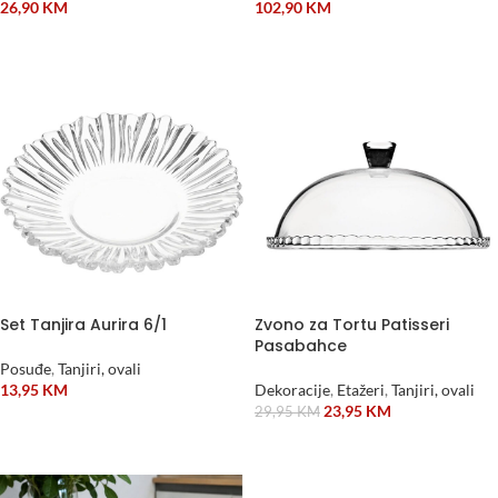
26,90
KM
102,90
KM
ODABERI OPCIJE
DODAJ U KORPU
Set Tanjira Aurira 6/1
Zvono za Tortu Patisseri
Pasabahce
Posuđe
,
Tanjiri, ovali
13,95
KM
Dekoracije
,
Etažeri
,
Tanjiri, ovali
23,95
KM
29,95
KM
DODAJ U KORPU
DODAJ U KORPU