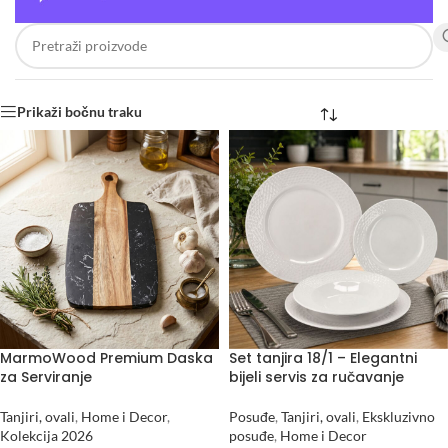
Prikaži bočnu traku
MarmoWood Premium Daska
Set tanjira 18/1 – Elegantni
za Serviranje
bijeli servis za ručavanje
Tanjiri, ovali
,
Home i Decor
,
Posuđe
,
Tanjiri, ovali
,
Ekskluzivno
Kolekcija 2026
posuđe
,
Home i Decor