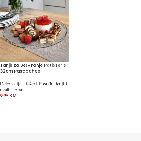
Tanjir za Serviranje Patisserie
32cm Pasabahce
Dekoracije
,
Etažeri
,
Posuđe
,
Tanjiri,
ovali
,
Home
9,95
KM
DODAJ U KORPU