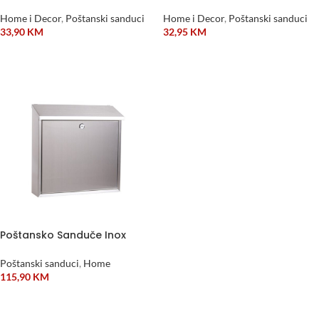
Home i Decor
,
Poštanski sanduci
Home i Decor
,
Poštanski sanduci
33,90
KM
32,95
KM
DODAJ U KORPU
DODAJ U KORPU
Poštansko Sanduče Inox
Poštanski sanduci
,
Home
115,90
KM
DODAJ U KORPU