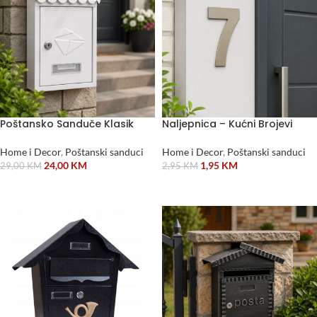
Poštansko Sanduče Klasik
Naljepnica – Kućni Brojevi
Home i Decor
,
Poštanski sanduci
Home i Decor
,
Poštanski sanduci
24,00
KM
1,95
KM
29,00
KM
2,95
KM
ODABERI OPCIJE
DODAJ U KORPU