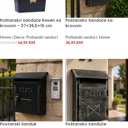
Poštansko sanduče Raven sa
Poštansko Sanduče sa
krovom – 37×36,5×10 cm
krovom
Home i Decor
,
Poštanski sanduci
Poštanski sanduci
,
Home
56,95
KM
36,95
KM
79,90
KM
DODAJ U KORPU
DODAJ U KORPU
Postanski Sanduk
Poštansko sanduče