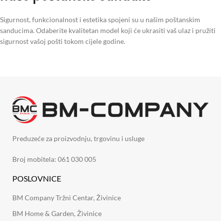
Sigurnost, funkcionalnost i estetika spojeni su u našim poštanskim
sanducima. Odaberite kvalitetan model koji će ukrasiti vaš ulaz i pružiti
sigurnost vašoj pošti tokom cijele godine.
Preduzeće za proizvodnju, trgovinu i usluge
Broj mobitela: 061 030 005
POSLOVNICE
BM Company Tržni Centar, Živinice
BM Home & Garden, Živinice