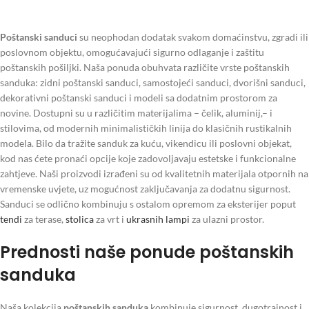
Poštanski sanduci
su neophodan dodatak svakom domaćinstvu, zgradi ili
poslovnom objektu, omogućavajući sigurno odlaganje i zaštitu
poštanskih pošiljki. Naša ponuda obuhvata različite vrste poštanskih
sanduka: zidni poštanski sanduci, samostojeći sanduci, dvorišni sanduci,
dekorativni poštanski sanduci i modeli sa dodatnim prostorom za
novine. Dostupni su u različitim materijalima – čelik, aluminij,– i
stilovima, od modernih minimalističkih linija do klasičnih rustikalnih
modela. Bilo da tražite sanduk za kuću, vikendicu ili poslovni objekat,
kod nas ćete pronaći opcije koje zadovoljavaju estetske i funkcionalne
zahtjeve. Naši proizvodi izrađeni su od kvalitetnih materijala otpornih na
vremenske uvjete, uz mogućnost zaključavanja za dodatnu sigurnost.
Sanduci se odlično kombinuju s ostalom opremom za eksterijer poput
tendi
za terase,
stolica
za vrt i
ukrasnih lampi
za ulazni prostor.
Prednosti naše ponude poštanskih
sanduka
Naša kolekcija
poštanskih sanduka
kombinuje sigurnost, dugotrajnost i