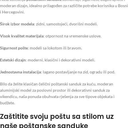
moderan dizajn, idealno prilagođen za različite potrebe korisnika u Bosni
i Hercegovini.
Širok izbor modela
: zidni, samostojeći, dvorišni modeli.
Visok kvalitet materijala
: otpornost na vremenske uslove.
Sigurnost pošte
: modeli sa lokotom ili bravom.
Estetski dizajn
: moderni, klasični i dekorativni modeli.
Jednostavna instalacija
: lagano postavljanje na zid, ogradu ili pod.
Bilo da želite klasičan čelični poštanski sanduk za kuću, moderan
aluminijski model za poslovni prostor ili dekorativni sanduk za
vikendicu, naša ponuda obuhvata rješenja za sve tipove objekata i
budžete.
Zaštitite svoju poštu sa stilom uz
naše poštanske sanduke