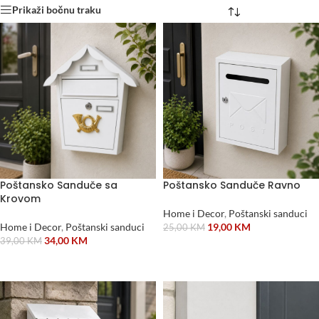
Prikaži bočnu traku
Poštansko Sanduče sa
Poštansko Sanduče Ravno
Krovom
Home i Decor
,
Poštanski sanduci
Home i Decor
,
Poštanski sanduci
19,00
KM
25,00
KM
34,00
KM
39,00
KM
ODABERI OPCIJE
ODABERI OPCIJE