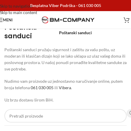
Besplatna Viber Podrška -
061 030 005
Skip to navigation
Skip to main content
MENI
Poštanski
Početna
/
Home i Decor
/
Poštanski sanduci
sanduci
Poštanski sanduci pružaju sigurnost i zaštitu za vašu poštu, uz
moderan ili klasičan dizajn koji se lako uklapa uz ulaz vašeg doma ili
poslovnog prostora. U našoj ponudi pronađite kvalitetne sanduke za
sve potrebe.
Nudimo vam proizvode uz jednostavno naručivanje online, putem
broja telefona
061 030 005
ili
Vibera
.
Uz brzu dostavu širom BiH.