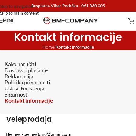
Besplatna Viber Podrška -
061 030 005
Skip to navigation
Skip to main content
MENI
Kontakt informacije
Home
/
Kontakt informacije
Kako naručiti
Dostava i plaćanje
Reklamacija
Politika privatnosti
Uslovi korištenja
Sigurnost
Kontakt informacije
Veleprodaja
Bernes -bernesbmc@gmail.com