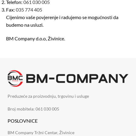
Telefon:
061 030 005
Fax:
035 774 405
Cijenimo vaše povjerenje i radujemo se mogućnosti da
budemo na usluzi.
BM Company d.o.o, Živinice.
Preduzeće za proizvodnju, trgovinu i usluge
Broj mobitela: 061 030 005
POSLOVNICE
BM Company Tržni Centar, Živinice