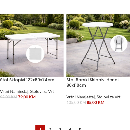
ODABERI OPCIJE
Stol Sklopivi 122x60x74cm
Stol Barski Sklopivi Hendi
80x110cm
Vrtni Namještaj
,
Stolovi za Vrt
79,00
KM
Vrtni Namještaj
,
Stolovi za Vrt
99,00
KM
85,00
KM
105,00
KM
DODAJ U KORPU
DODAJ U KORPU
1
2
3
4
5
→