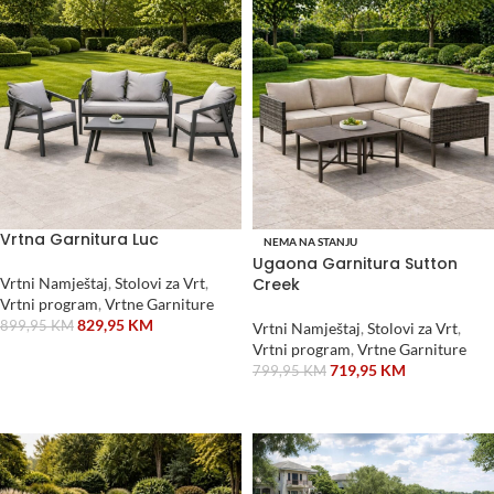
Vrtna Garnitura Luc
NEMA NA STANJU
Ugaona Garnitura Sutton
Vrtni Namještaj
,
Stolovi za Vrt
,
Creek
Vrtni program
,
Vrtne Garniture
829,95
KM
899,95
KM
Vrtni Namještaj
,
Stolovi za Vrt
,
Vrtni program
,
Vrtne Garniture
DODAJ U KORPU
719,95
KM
799,95
KM
PROČITAJ VIŠE