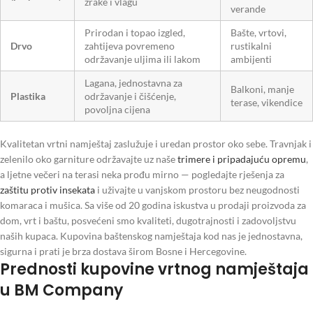
zrake i vlagu
verande
Prirodan i topao izgled,
Bašte, vrtovi,
Drvo
zahtijeva povremeno
rustikalni
održavanje uljima ili lakom
ambijenti
Lagana, jednostavna za
Balkoni, manje
Plastika
održavanje i čišćenje,
terase, vikendice
povoljna cijena
Kvalitetan vrtni namještaj zaslužuje i uredan prostor oko sebe. Travnjak i
zelenilo oko garniture održavajte uz naše
trimere i pripadajuću opremu
,
a ljetne večeri na terasi neka prođu mirno — pogledajte rješenja za
zaštitu protiv insekata
i uživajte u vanjskom prostoru bez neugodnosti
komaraca i mušica. Sa više od 20 godina iskustva u prodaji proizvoda za
dom, vrt i baštu, posvećeni smo kvaliteti, dugotrajnosti i zadovoljstvu
naših kupaca. Kupovina baštenskog namještaja kod nas je jednostavna,
sigurna i prati je brza dostava širom Bosne i Hercegovine.
Prednosti kupovine vrtnog namještaja
u BM Company