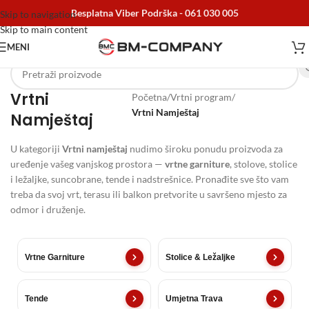
Besplatna Viber Podrška -
061 030 005
Skip to navigation
Skip to main content
MENI
Vrtni
Početna
/
Vrtni program
/
Vrtni Namještaj
Namještaj
U kategoriji
Vrtni namještaj
nudimo široku ponudu proizvoda za
uređenje vašeg vanjskog prostora —
vrtne garniture
, stolove, stolice
i ležaljke, suncobrane, tende i nadstrešnice. Pronađite sve što vam
treba da svoj vrt, terasu ili balkon pretvorite u savršeno mjesto za
odmor i druženje.
Vrtne Garniture
Stolice & Ležaljke
Tende
Umjetna Trava