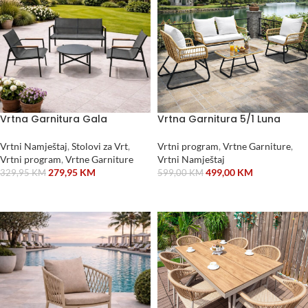
Vrtna Garnitura Gala
Vrtna Garnitura 5/1 Luna
Vrtni Namještaj
,
Stolovi za Vrt
,
Vrtni program
,
Vrtne Garniture
,
Vrtni program
,
Vrtne Garniture
Vrtni Namještaj
279,95
KM
499,00
KM
329,95
KM
599,00
KM
DODAJ U KORPU
DODAJ U KORPU