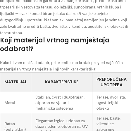
kompaktnih balkonskih garnitura za manje prostore, preko prostranih
trpezarijskih setova za terasu, do ležaljki, suncobrana, vrtnih klupa i
ljuljački — svaki komad biran je tako da izdrži vanjske uvjete i
dugogodišnju upotrebu. Naš vanjski namještaj namijenjen je svima koji
žele kvalitetno urediti baštu, dvorište, vikendicu, ugostiteljski objekat ili
terasu stana.
Koji materijal vrtnog namještaja
odabrati?
Kako bi vam olakšali odabir, pripremili smo kratak pregled najčešćih
materijala vrtnog namještaja i njihovih karakteristika:
PREPORUČENA
MATERIJAL
KARAKTERISTIKE
UPOTREBA
Stabilan, čvrst i dugotrajan,
Terase, dvorišta,
Metal
otporan na vjetar i
ugostiteljski
mehanička oštećenja
objekti
Terase, bašte,
Elegantan izgled, udoban za
Ratan
vikendice,
duže sjedenje, otporan na UV
(polyrattan)
zatvorene