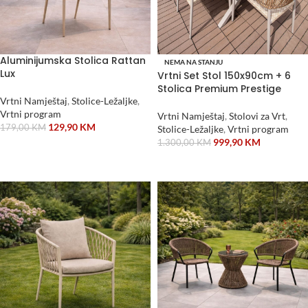
Aluminijumska Stolica Rattan
NEMA NA STANJU
Lux
Vrtni Set Stol 150x90cm + 6
Stolica Premium Prestige
Vrtni Namještaj
,
Stolice-Ležaljke
,
Vrtni program
Vrtni Namještaj
,
Stolovi za Vrt
,
129,90
KM
179,00
KM
Stolice-Ležaljke
,
Vrtni program
999,90
KM
1.300,00
KM
DODAJ U KORPU
PROČITAJ VIŠE