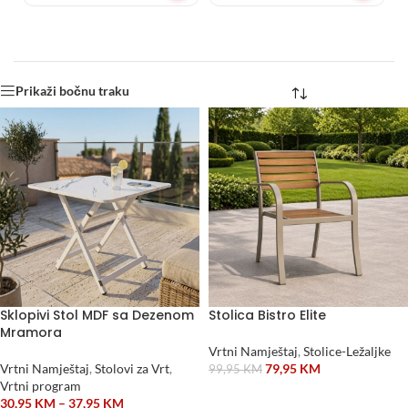
Prikaži bočnu traku
Sklopivi Stol MDF sa Dezenom
Stolica Bistro Elite
Mramora
Vrtni Namještaj
,
Stolice-Ležaljke
Vrtni Namještaj
,
Stolovi za Vrt
,
79,95
KM
99,95
KM
Vrtni program
DODAJ U KORPU
30,95
KM
–
37,95
KM