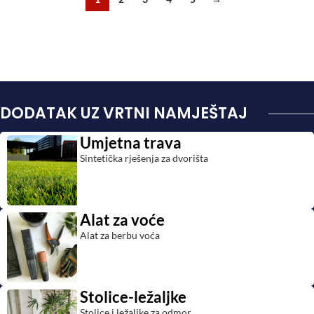
DODATAK UZ VRTNI NAMJEŠTAJ
Umjetna trava
Sintetička rješenja za dvorišta
Alat za voće
Alat za berbu voća
Stolice-ležaljke
Stolice i ležaljke za odmor