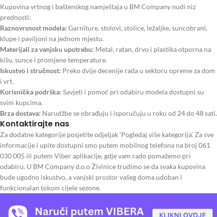
Kupovina vrtnog i baštenskog namještaja u BM Company nudi niz
prednosti:
Raznovrsnost modela:
Garniture, stolovi, stolice, ležaljke, suncobrani,
klupe i paviljoni na jednom mjestu.
Materijali za vanjsku upotrebu:
Metal, ratan, drvo i plastika otporna na
kišu, sunce i promjene temperature.
Iskustvo i stručnost:
Preko dvije decenije rada u sektoru opreme za dom
i vrt.
Korisnička podrška:
Savjeti i pomoć pri odabiru modela dostupni su
svim kupcima.
Brza dostava:
Narudžbe se obrađuju i isporučuju u roku od 24 do 48 sati.
Kontaktirajte nas
Za dodatne kategorije posjetite odjeljak ‘Pogledaj više kategorija’. Za sve
informacije i upite dostupni smo putem mobilnog telefona na broj 061
030 005 ili putem Viber aplikacije, gdje vam rado pomažemo pri
odabiru. U BM Company d.o.o Živinice trudimo se da svaka kupovina
bude ugodno iskustvo, a vanjski prostor vašeg doma udoban i
funkcionalan tokom cijele sezone.