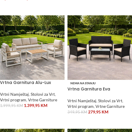
ODABERI OPCIJE
Vrtna Garnitura Alu-Lux
NEMA NA STANJU
Vrtna Garnitura Eva
Vrtni Namještaj
,
Stolovi za Vrt
,
Vrtni program
,
Vrtne Garniture
Vrtni Namještaj
,
Stolovi za Vrt
,
1.399,95
KM
1.999,95
KM
Vrtni program
,
Vrtne Garniture
279,95
KM
349,95
KM
DODAJ U KORPU
PROČITAJ VIŠE