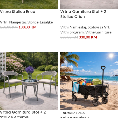
Vrtna Stolica Erica
Vrtna Garnitura Stol + 2
Stolice Orion
Vrtni Namještaj
,
Stolice-Ležaljke
130,00
KM
Vrtni Namještaj
,
Stolovi za Vrt
,
160,00
KM
Vrtni program
,
Vrtne Garniture
DODAJ U KORPU
330,00
KM
380,00
KM
DODAJ U KORPU
Vrtna Garnitura Stol + 2
NEMA NA STANJU
Stolice Artemis