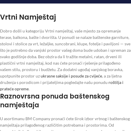
Vrtni Namještaj
Dobro došli u kategoriju Vrtni namještaj, vaše mjesto za opremanje
terase, balkona, bašte i dvorišta. U ponudi se nalaze baštenske garniture,
stolovi i stolice za vrt, ležaljke, suncobrani, klupe, fotelje i paviljoni — sve
što je potrebno da vanjski prostor vašeg doma bude udoban i spreman za
svako godišnje doba. Bez obzira da li tražite metalni, ratan, drveni ili
plastični vrtni namještaj, kod nas ćete pronaći rješenje prilagođeno
vašem stilu, prostoru i budžetu. Za dodatni ugođaj vanjskog boravka,
upotpunite prostor uz
ukrasne saksije i posude za cvijeće
, a za ljetna
druženja s porodicom i prijateljima pogledajte našu ponudu
roštilja i
prateće opreme
.
Raznovrsna ponuda baštenskog
namještaja
U asortimanu BM Company pronaći ćete širok izbor vrtnog i baštenskog
namještaja prilagođenog različitim potrebama i prostorima. Od