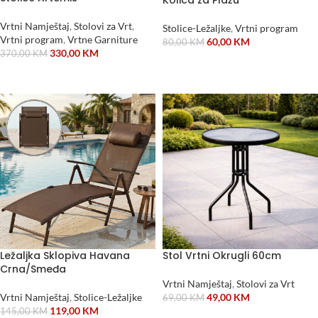
Kolica za Plažu
Vrtni Namještaj
,
Stolovi za Vrt
,
Stolice-Ležaljke
,
Vrtni program
Vrtni program
,
Vrtne Garniture
60,00
KM
80,00
KM
330,00
KM
370,00
KM
PROČITAJ VIŠE
DODAJ U KORPU
Ležaljka Sklopiva Havana
Stol Vrtni Okrugli 60cm
Crna/Smeđa
Vrtni Namještaj
,
Stolovi za Vrt
Vrtni Namještaj
,
Stolice-Ležaljke
49,00
KM
69,00
KM
119,00
KM
145,00
KM
DODAJ U KORPU