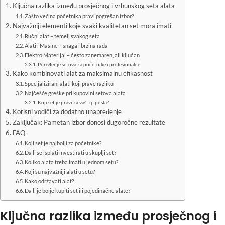
Ključna razlika između prosječnog i vrhunskog seta alata
Zašto većina početnika pravi pogrešan izbor?
Najvažniji elementi koje svaki kvalitetan set mora imati
Ručni alat – temelj svakog seta
Alati i Mašine – snaga i brzina rada
Elektro Materijal – često zanemaren, ali ključan
Poređenje setova za početnike i profesionalce
Kako kombinovati alat za maksimalnu efikasnost
Specijalizirani alati koji prave razliku
Najčešće greške pri kupovini setova alata
Koji set je pravi za vaš tip posla?
Korisni vodiči za dodatno unapređenje
Zaključak: Pametan izbor donosi dugoročne rezultate
FAQ
Koji set je najbolji za početnike?
Da li se isplati investirati u skuplji set?
Koliko alata treba imati u jednom setu?
Koji su najvažniji alati u setu?
Kako održavati alat?
Da li je bolje kupiti set ili pojedinačne alate?
Ključna razlika između prosječnog i