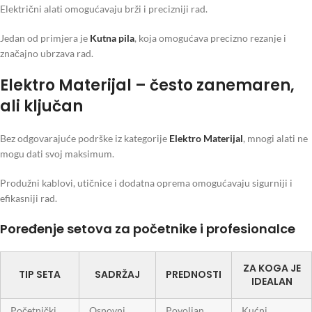
Električni alati omogućavaju brži i precizniji rad.
Jedan od primjera je
Kutna pila
, koja omogućava precizno rezanje i
značajno ubrzava rad.
Elektro Materijal – često zanemaren,
ali ključan
Bez odgovarajuće podrške iz kategorije
Elektro Materijal
, mnogi alati ne
mogu dati svoj maksimum.
Produžni kablovi, utičnice i dodatna oprema omogućavaju sigurniji i
efikasniji rad.
Poređenje setova za početnike i profesionalce
ZA KOGA JE
TIP SETA
SADRŽAJ
PREDNOSTI
IDEALAN
Početnički
Osnovni
Povoljan,
Kućni