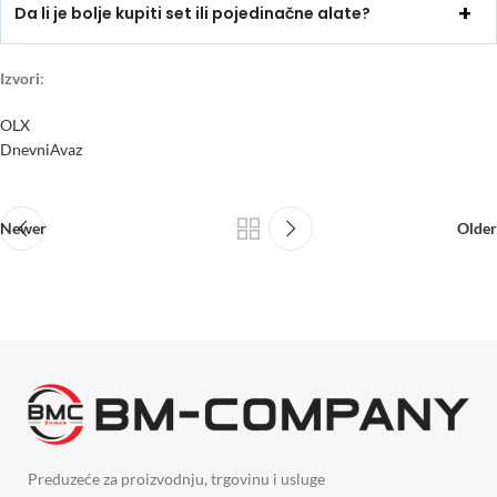
Da li je bolje kupiti set ili pojedinačne alate?
Izvori
:
OLX
DnevniAvaz
Newer
Older
Preduzeće za proizvodnju, trgovinu i usluge