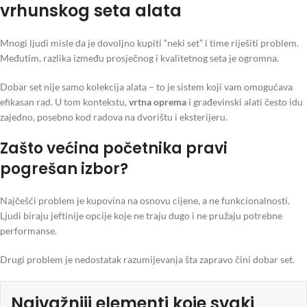
vrhunskog seta alata
Mnogi ljudi misle da je dovoljno kupiti “neki set” i time riješiti problem.
Međutim, razlika između prosječnog i kvalitetnog seta je ogromna.
Dobar set nije samo kolekcija alata – to je sistem koji vam omogućava
efikasan rad. U tom kontekstu,
vrtna oprema
i građevinski alati često idu
zajedno, posebno kod radova na dvorištu i eksterijeru.
Zašto većina početnika pravi
pogrešan izbor?
Najčešći problem je kupovina na osnovu cijene, a ne funkcionalnosti.
Ljudi biraju jeftinije opcije koje ne traju dugo i ne pružaju potrebne
performanse.
Drugi problem je nedostatak razumijevanja šta zapravo čini dobar set.
Najvažniji elementi koje svaki