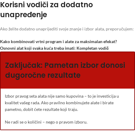
Korisni vodiči za dodatno
unapređenje
Ako želite dodatno unaprijediti svoje znanje i izbor alata, preporučujem:
Kako kombinovati vrtni program i alate za maksimalan efekat?
Osnovni alat koji svaka kuća treba imati: Kompletan vodič
Zaključak: Pametan izbor donosi
dugoročne rezultate
Izbor pravog seta alata nije samo kupovina – to je investicija u
kvalitet vašeg rada. Ako pravilno kombinujete alate i birate
pametno, dobit ćete rezultate koji traju.
Ne radi se o količini – nego o pravom izboru.