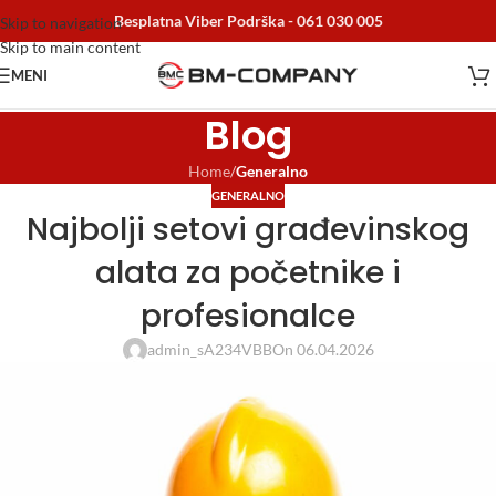
Besplatna Viber Podrška -
061 030 005
Skip to navigation
Skip to main content
MENI
Blog
Home
/
Generalno
GENERALNO
Najbolji setovi građevinskog
alata za početnike i
profesionalce
admin_sA234VBB
On 06.04.2026