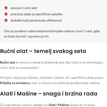
osnovni ručni alat
precizne alate za specifične zadatke
dodatke koji povećavaju efikasnost
Ovo je posebno važno kada kombinujete radove u kući i vani, gdje
se često koristi i oprema za vrt.
Ručni alat – temelj svakog seta
Ručni alat
je osnova svakog kvalitetnog seta. Bez obzira na tehnologiju,
ručni alati su nezamjenjivi.
Primjeri uključuju kliješta, odvijače i čekiće, ali i specifične alate poput
Kliješta za armaturu
, koji su ključni za ozbiljnije građevinske radove.
Alati i Mašine – snaga i brzina rada
Za naprednije radove, kategorija
Alati i Mašine
dolazi do izražaja.