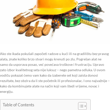
Ako ste ikada pokušali započeti radove u kući ili na gradilištu bez pravog
alata, znate koliko brzo stvari mogu krenuti po zlu. Pogrešan alat ne
samo da usporava posao, već povećava troškove i frustraciju. Upravo
zato izbor kvalitetnog seta nije luksuz – nego pametna odluka. U ovom
vodiču pokazat ćemo vam kako da izaberete set koji zaista donosi
rezultate, bez obzira da li ste početnik ili profesionalac. I ono najvažnije –
kako da kombinujete alate na način koji vam štedi vrijeme, novac i
energiju.
Table of Contents