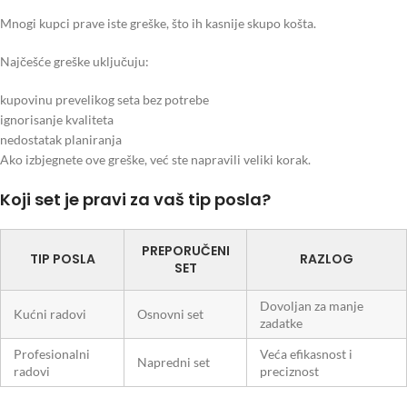
Mnogi kupci prave iste greške, što ih kasnije skupo košta.
Najčešće greške uključuju:
kupovinu prevelikog seta bez potrebe
ignorisanje kvaliteta
nedostatak planiranja
Ako izbjegnete ove greške, već ste napravili veliki korak.
Koji set je pravi za vaš tip posla?
PREPORUČENI
TIP POSLA
RAZLOG
SET
Dovoljan za manje
Kućni radovi
Osnovni set
zadatke
Profesionalni
Veća efikasnost i
Napredni set
radovi
preciznost