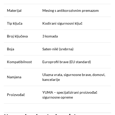
Materijal
Mesing s antikorozivnim premazom
Tip ključa
Kodirani sigurnosni ključ
Broj ključeva
3 komada
Boja
Saten-nikl (srebrna)
Kompatibilnost
Europrofil brave (EU standard)
Ulazna vrata, sigurnosne brave, domovi,
Namjena
kancelarije
YUMA – specijalizirani proizvođač
Proizvođač
sigurnosne opreme