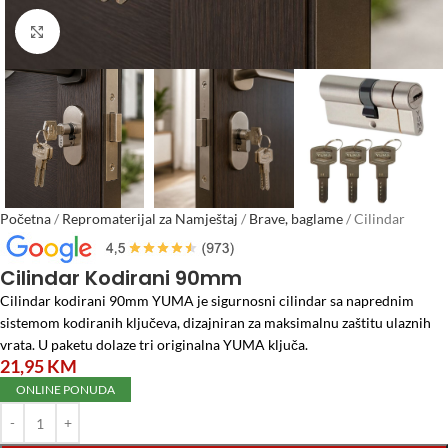
Click to enlarge
Početna
/
Repromaterijal za Namještaj
/
Brave, baglame
/
Cilindar
Kodirani 90mm
Cilindar Kodirani 90mm
Cilindar kodirani 90mm YUMA je sigurnosni cilindar sa naprednim
sistemom kodiranih ključeva, dizajniran za maksimalnu zaštitu ulaznih
vrata. U paketu dolaze tri originalna YUMA ključa.
21,95
KM
ONLINE PONUDA