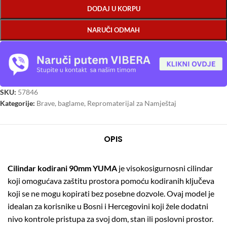
DODAJ U KORPU
NARUČI ODMAH
SKU:
57846
Kategorije:
Brave, baglame
,
Repromaterijal za Namještaj
OPIS
Cilindar kodirani 90mm YUMA
je visokosigurnosni cilindar
koji omogućava zaštitu prostora pomoću kodiranih ključeva
koji se ne mogu kopirati bez posebne dozvole. Ovaj model je
idealan za korisnike u Bosni i Hercegovini koji žele dodatni
nivo kontrole pristupa za svoj dom, stan ili poslovni prostor.