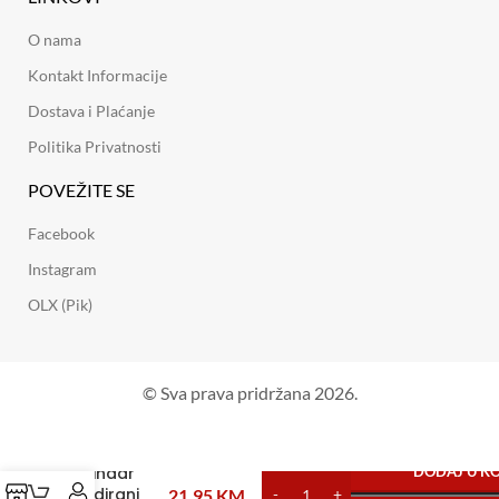
O nama
Kontakt Informacije
Dostava i Plaćanje
Politika Privatnosti
POVEŽITE SE
Facebook
Instagram
OLX (Pik)
© Sva prava pridržana 2026.
Cilindar
DODAJ U K
Kodirani
21,95
KM