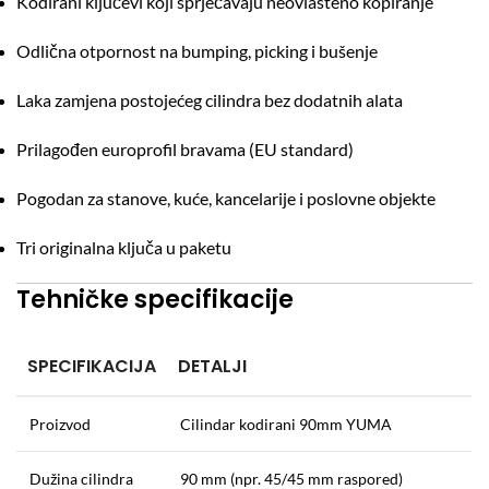
Kodirani ključevi koji sprječavaju neovlašteno kopiranje
Odlična otpornost na bumping, picking i bušenje
Laka zamjena postojećeg cilindra bez dodatnih alata
Prilagođen europrofil bravama (EU standard)
Pogodan za stanove, kuće, kancelarije i poslovne objekte
Tri originalna ključa u paketu
Tehničke specifikacije
SPECIFIKACIJA
DETALJI
Proizvod
Cilindar kodirani 90mm YUMA
Dužina cilindra
90 mm (npr. 45/45 mm raspored)