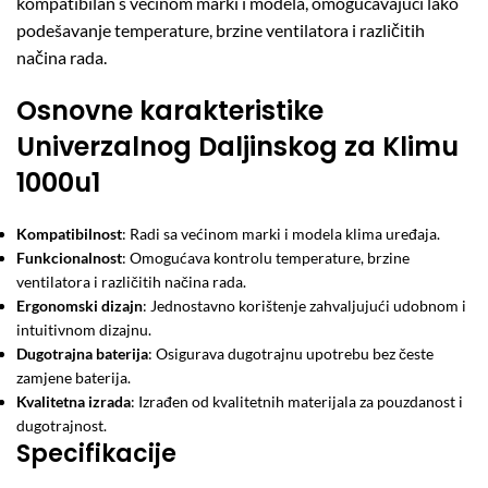
kompatibilan s većinom marki i modela, omogućavajući lako
podešavanje temperature, brzine ventilatora i različitih
načina rada.
Osnovne karakteristike
Univerzalnog Daljinskog za Klimu
1000u1
Kompatibilnost
: Radi sa većinom marki i modela klima uređaja.
Funkcionalnost
: Omogućava kontrolu temperature, brzine
ventilatora i različitih načina rada.
Ergonomski dizajn
: Jednostavno korištenje zahvaljujući udobnom i
intuitivnom dizajnu.
Dugotrajna baterija
: Osigurava dugotrajnu upotrebu bez česte
zamjene baterija.
Kvalitetna izrada
: Izrađen od kvalitetnih materijala za pouzdanost i
dugotrajnost.
Specifikacije