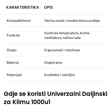
KARAKTERISTIKA
OPIS
Kompatibilnost
Većina marki i modela klima uređaja
Kontrola temperature, brzine
Funkcije
ventilatora, načina rada
Dizajn
Ergonomski i intuitivan
Baterija
Dugotrajna
Materijali
Kvalitetni i izdržljivi
Gdje se koristi Univerzalni Daljinski
za Klimu 1000u1