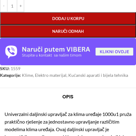
DODAJ U KORPU
NARUČI ODMAH
SKU:
1559
Kategorije:
Klime
,
Elektro materijal
,
Kućanski aparati i bijela tehnika
OPIS
Univerzalni daljinski upravljač za klima uređaje 1000u1 pruža
praktično rješenje za jednostavno upravljanje različitim
modelima klima uređaja. Ovaj daljinski upravljač je