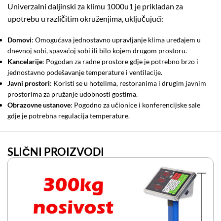
Univerzalni daljinski za klimu 1000u1 je prikladan za
upotrebu u različitim okruženjima, uključujući:
Domovi
: Omogućava jednostavno upravljanje klima uređajem u
dnevnoj sobi, spavaćoj sobi ili bilo kojem drugom prostoru.
Kancelarije
: Pogodan za radne prostore gdje je potrebno brzo i
jednostavno podešavanje temperature i ventilacije.
Javni prostori
: Koristi se u hotelima, restoranima i drugim javnim
prostorima za pružanje udobnosti gostima.
Obrazovne ustanove
: Pogodno za učionice i konferencijske sale
gdje je potrebna regulacija temperature.
SLIČNI PROIZVODI