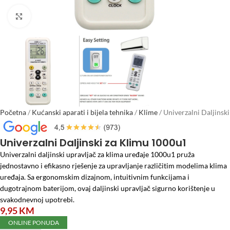
Click to enlarge
Početna
/
Kućanski aparati i bijela tehnika
/
Klime
/
Univerzalni Daljinski
za Klimu 1000u1
Univerzalni Daljinski za Klimu 1000u1
Univerzalni daljinski upravljač za klima uređaje 1000u1 pruža
jednostavno i efikasno rješenje za upravljanje različitim modelima klima
uređaja. Sa ergonomskim dizajnom, intuitivnim funkcijama i
dugotrajnom baterijom, ovaj daljinski upravljač sigurno korištenje u
svakodnevnoj upotrebi.
9,95
KM
ONLINE PONUDA