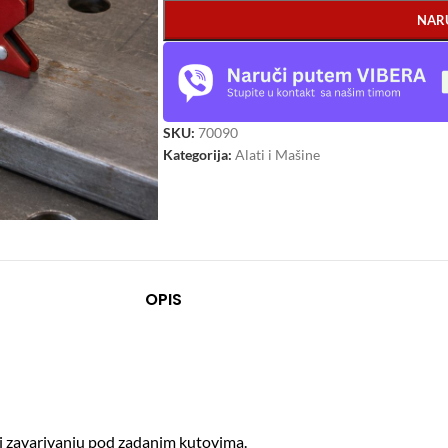
NAR
SKU:
70090
Kategorija:
Alati i Mašine
OPIS
i zavarivanju pod zadanim kutovima.