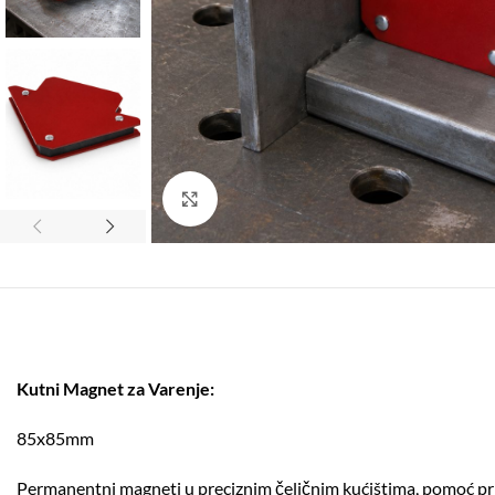
Click to enlarge
Kutni Magnet za Varenje:
85x85mm
Permanentni magneti u preciznim čeličnim kućištima, pomoć pr