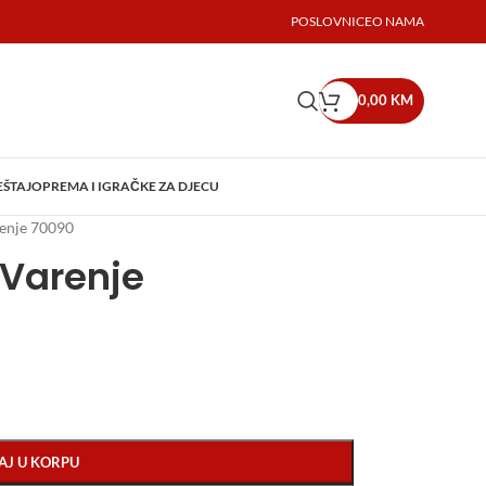
POSLOVNICE
O NAMA
0,00
KM
EŠTAJ
OPREMA I IGRAČKE ZA DJECU
renje 70090
 Varenje
AJ U KORPU