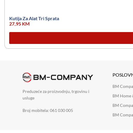
Kutija Za Alat Tri Sprata
27,95
KM
POSLOV
BM Company
Preduzeće za proizvodnju, trgovinu i
BM Home &
usluge
BM Compan
Broj mobitela: 061 030 005
BM Compan