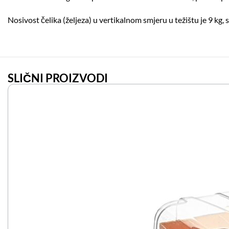
Nosivost čelika (željeza) u vertikalnom smjeru u težištu je 9 kg
SLIČNI PROIZVODI