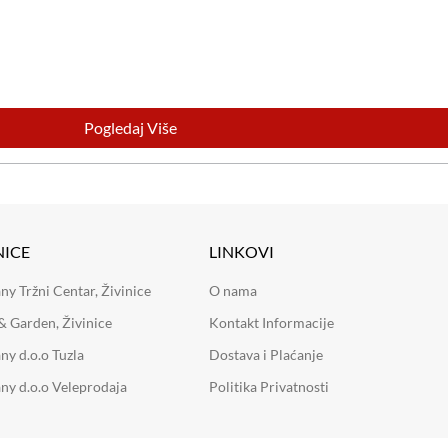
Pogledaj Više
NICE
LINKOVI
 Tržni Centar, Živinice
O nama
 Garden, Živinice
Kontakt Informacije
y d.o.o Tuzla
Dostava i Plaćanje
y d.o.o Veleprodaja
Politika Privatnosti