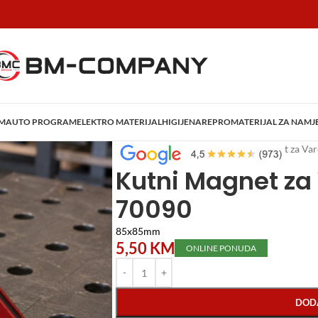
AM
AUTO PROGRAM
ELEKTRO MATERIJAL
HIGIJENA
REPROMATERIJAL ZA NAMJ
Početna
/
Alati i Mašine
/
Kutni Magnet za Va
Kutni Magnet za
70090
85x85mm
5,50
KM
ONLINE PONUDA
DOD