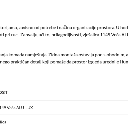
orijama, zavisno od potrebe i načina organizacije prostora. U hodni
e imati pri ruci. Zahvaljujući toj prilagodljivosti, vješalica 1149 Već
vanja komada namještaja. Zidna montaža ostavlja pod slobodnim, a 
go praktičan detalj koji pomaže da prostor izgleda urednije i fun
OST
1149 Veća ALU-LUX
lica