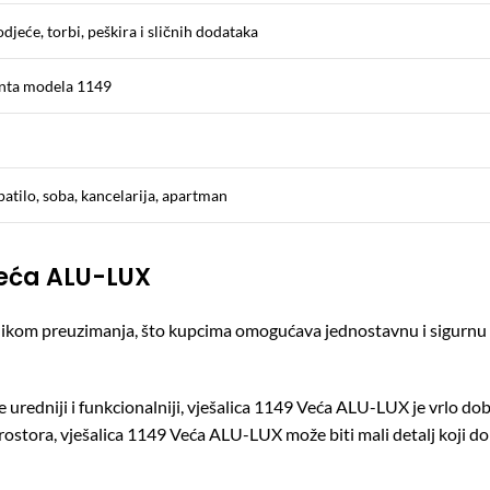
djeće, torbi, peškira i sličnih dodataka
anta modela 1149
atilo, soba, kancelarija, apartman
Veća ALU-LUX
rilikom preuzimanja, što kupcima omogućava jednostavnu i sigurnu
e uredniji i funkcionalniji, vješalica 1149 Veća ALU-LUX je vrlo 
prostora, vješalica 1149 Veća ALU-LUX može biti mali detalj koji do