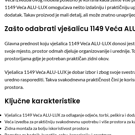
1149 Veća ALU-LUX omogućava nešto izdašniju i praktičniju upot
dodatak. Takav proizvod je mali detalj, ali može znatno unaprije
Zašto odabrati vješalicu 1149 Veća A
Glavna prednost koju vješalica 1149 Veća ALU-LUX donosi jeste j
svoje mjesto, prostor odmah djeluje organizovanije i urednije. 
prostorijama gdje je potreban praktičan zidni okov.
Vješalica 1149 Veća ALU-LUX je dobar izbor i zbog svoje svestran
uredno rasporediti. Takva svakodnevna praktičnost čini je koris
prostora.
Ključne karakteristike
Vješalica 1149 Veća ALU-LUX za odlaganje odjeće, torbi, peškira i dod
Veća izvedba za praktičniju svakodnevnu upotrebu i više prostora za k
Zidna montaža za bolju iskoristivost prostora
Pogodna za hodnik, kupatilo, sobu, kancelariju i apartman