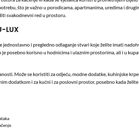
rebu, što je važno u porodicama, apartmanima, uredima i drugim p
diti svakodnevni red u prostoru.
LU-LUX
ednostavno i pregledno odlaganje stvari koje želite imati nadohvat
To je posebno korisno u hodnicima i ulaznim prostorima, ali i u k
osti. Može se koristiti za odjeću, modne dodatke, kuhinjske krpe, 
nim dodatkom i za kućni i za poslovni prostor, posebno kada želit
ataka
ačenje