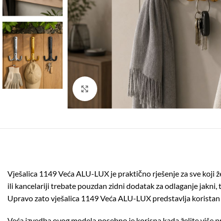
Click to enlarge
Vješalica 1149 Veća ALU-LUX je praktično rješenje za sve koji ž
ili kancelariji trebate pouzdan zidni dodatak za odlaganje jakni, 
Upravo zato vješalica 1149 Veća ALU-LUX predstavlja koristan iz
Veća izvedba ovog modela posebno je korisna kada želite više pro