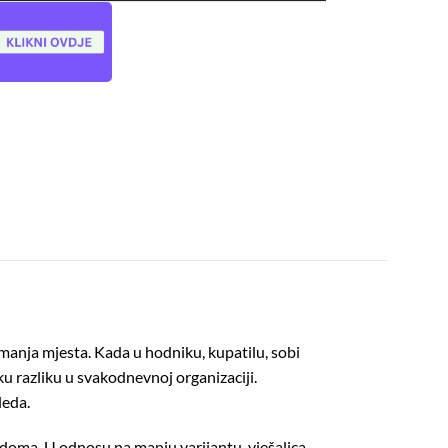
imanja mjesta. Kada u hodniku, kupatilu, sobi
iku razliku u svakodnevnoj organizaciji.
leda.
u doma. U odnosu na manju varijantu, vješalica