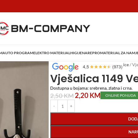
AM
AUTO PROGRAM
ELEKTRO MATERIJAL
HIGIJENA
REPROMATERIJAL ZA NAMJ
Početna
/
Home i Decor
/
Sušila, vješalice
/
Vj
Vješalica 1149 
Dostupna u bojama: srebrena, zlatna i crna.
2,20
KM
2,50
KM
ONLINE PONUDA
DOD
NAR