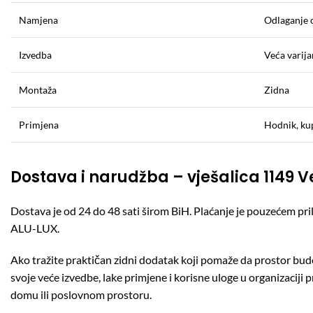
Namjena
Odlaganje o
Izvedba
Veća varij
Montaža
Zidna
Primjena
Hodnik, kup
Dostava i narudžba – vješalica 1149 
Dostava je od 24 do 48 sati širom BiH. Plaćanje je pouzećem p
ALU-LUX.
Ako tražite praktičan zidni dodatak koji pomaže da prostor bud
svoje veće izvedbe, lake primjene i korisne uloge u organizaciji 
domu ili poslovnom prostoru.