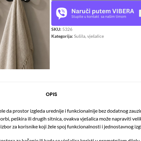
SKU:
5326
Kategorija:
Sušila, vješalice
OPIS
ele da prostor izgleda urednije i funkcionalnije bez dodatnog zauz
torbi, peškira ili drugih sitnica, ovakva vješalica može napraviti vel
bor za korisnike koji žele spoj funkcionalnosti i jednostavnog izg
stora za kačenje ili kada se vješalica koristi u prometnijem dijel