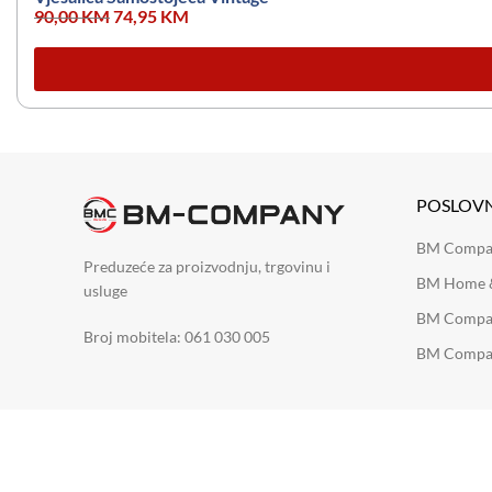
90,00
KM
74,95
KM
POSLOV
BM Company
Preduzeće za proizvodnju, trgovinu i
BM Home &
usluge
BM Compan
Broj mobitela: 061 030 005
BM Compan