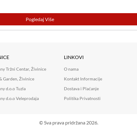
Pogledaj Više
NICE
LINKOVI
 Tržni Centar, Živinice
O nama
 Garden, Živinice
Kontakt Informacije
y d.o.o Tuzla
Dostava i Plaćanje
y d.o.o Veleprodaja
Politika Privatnosti
© Sva prava pridržana 2026.