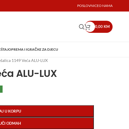
POSLOVNICE
O NAMA
0,00
KM
EŠTAJ
OPREMA I IGRAČKE ZA DJECU
ešalica 1149 Veća ALU-LUX
Veća ALU-LUX
AJ U KORPU
UČI ODMAH