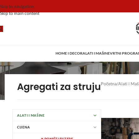
Skip to navigation
Skip to main content
HOME I DECOR
ALATI I MAŠINE
VRTNI PROGR
Agregati za struju
Početna
/
Alati i Maš
ALATI I MAŠINE
CIJENA
✕ PONIŠTI FILTERE