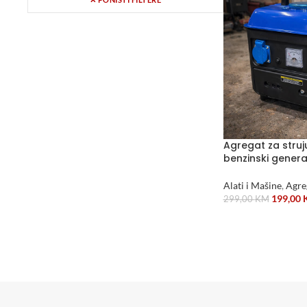
Agregat za stru
benzinski gener
Alati i Mašine
,
Agreg
199,00
299,00
KM
DODAJ U KORPU