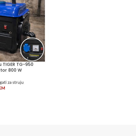
ju TIGER TG-950
ator 800 W
ati za struju
KM