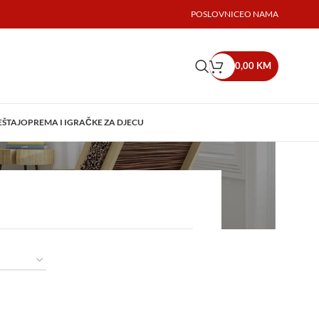
POSLOVNICE
O NAMA
0,00
KM
EŠTAJ
OPREMA I IGRAČKE ZA DJECU