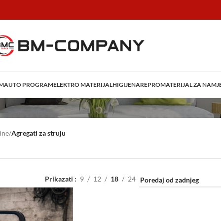
AM
AUTO PROGRAM
ELEKTRO MATERIJAL
HIGIJENA
REPROMATERIJAL ZA NAMJ
ine
/
Agregati za struju
Prikazati
9
12
18
24