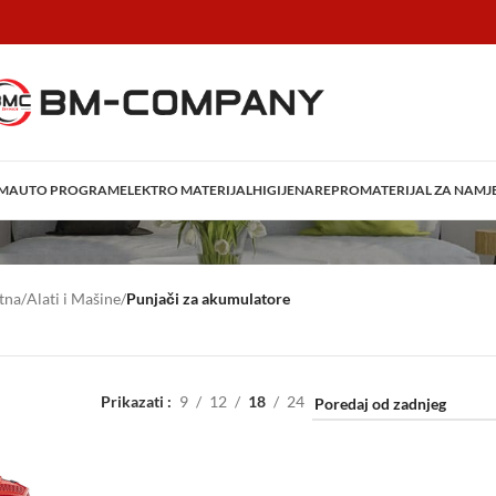
AM
AUTO PROGRAM
ELEKTRO MATERIJAL
HIGIJENA
REPROMATERIJAL ZA NAMJ
tna
/
Alati i Mašine
/
Punjači za akumulatore
Prikazati
9
12
18
24