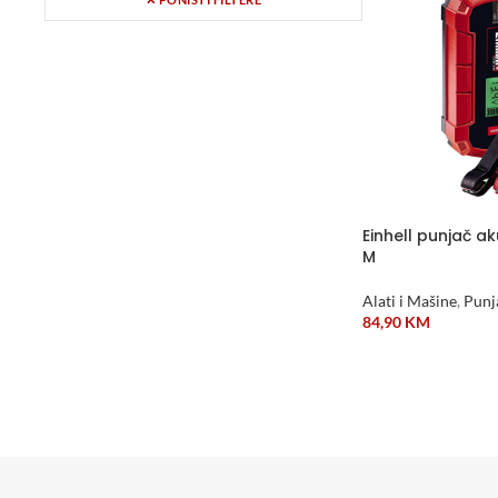
Einhell punjač 
M
Alati i Mašine
,
Punj
84,90
KM
DODAJ U KORPU