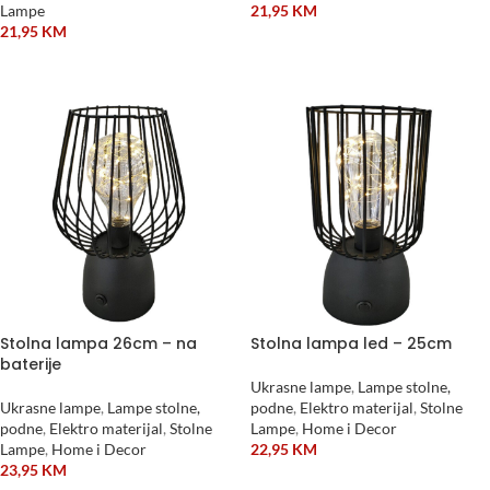
Lampe
21,95
KM
21,95
KM
DODAJ U KORPU
DODAJ U KORPU
Stolna lampa 26cm – na
Stolna lampa led – 25cm
baterije
Ukrasne lampe
,
Lampe stolne,
Ukrasne lampe
,
Lampe stolne,
podne
,
Elektro materijal
,
Stolne
podne
,
Elektro materijal
,
Stolne
Lampe
,
Home i Decor
Lampe
,
Home i Decor
22,95
KM
23,95
KM
DODAJ U KORPU