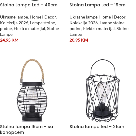
Stolna Lampa Led – 40cm
Stolna Lampa Led – 19cm
Ukrasne lampe
,
Home i Decor
,
Ukrasne lampe
,
Home i Decor
,
Kolekcija 2026
,
Lampe stolne,
Kolekcija 2026
,
Lampe stolne,
podne
,
Elektro materijal
,
Stolne
podne
,
Elektro materijal
,
Stolne
Lampe
Lampe
24,95
KM
20,95
KM
DODAJ U KORPU
DODAJ U KORPU
Stolna lampa 19cm – sa
Stolna lampa led – 21cm
konopcem