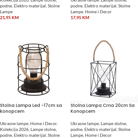
podne
,
Elektro materijal
,
Stolne
podne
,
Elektro materijal
,
Stolne
Lampe
Lampe
,
Home i Decor
21,95
KM
17,95
KM
DODAJ U KORPU
DODAJ U KORPU
Stolna Lampa Led -17cm sa
Stolna Lampa Crna 20cm Sa
konopcem
Konopcem
Ukrasne lampe
,
Home i Decor
,
Ukrasne lampe
,
Lampe stolne,
Kolekcija 2026
,
Lampe stolne,
podne
,
Elektro materijal
,
Stolne
podne
,
Elektro materijal
,
Stolne
Lampe
,
Home i Decor