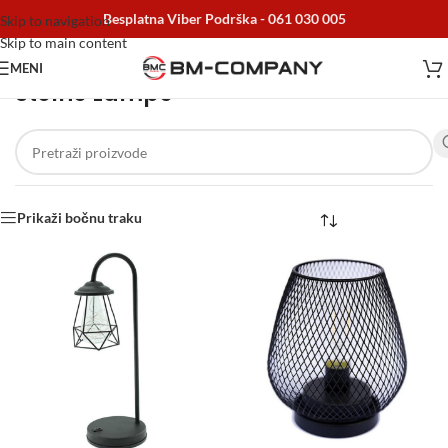
Besplatna Viber Podrška -
061 030 005
Skip to navigation
Skip to main content
MENI
Stolne Lampe
Početna
/
Elektro materijal
/
Stolne Lampe
Prikaži bočnu traku