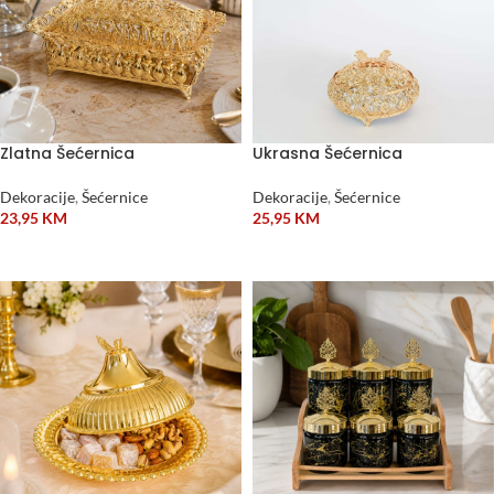
Zlatna Šećernica
Ukrasna Šećernica
Dekoracije
,
Šećernice
Dekoracije
,
Šećernice
23,95
KM
25,95
KM
DODAJ U KORPU
ODABERI OPCIJE