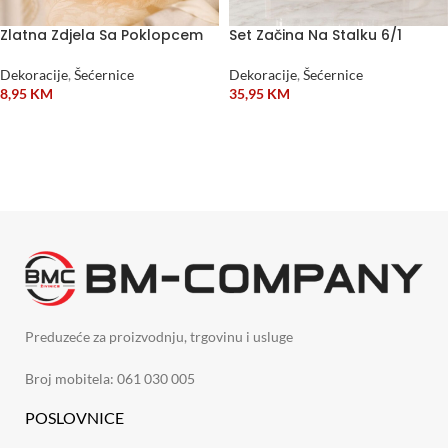
Zlatna Zdjela Sa Poklopcem
Set Začina Na Stalku 6/1
Dekoracije
,
Šećernice
Dekoracije
,
Šećernice
8,95
KM
35,95
KM
DODAJ U KORPU
ODABERI OPCIJE
Preduzeće za proizvodnju, trgovinu i usluge
Broj mobitela: 061 030 005
POSLOVNICE