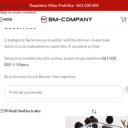
Besplatna Viber Podrška -
061 030 005
Skip to navigation
Skip to main content
MENI
Šećernice
Početna
/
Home i Decor
/
Dekoracije
/
Šećernice
U kategoriji Šećernice pronađite različite stilove i materijale
šećernica za svakodnevnu upotrebu ili posebne prilike.
Šećernice možete naručiti online, putem broja telefona
061 030
005
ili
Vibera
.
Brza dostava širom Bosne i Hercegovine.
Prikaži bočnu traku