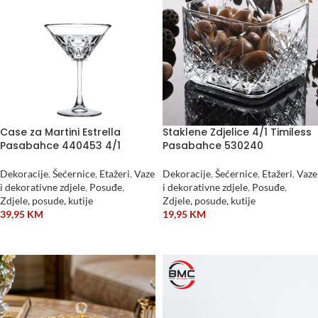
Case za Martini Estrella
Staklene Zdjelice 4/1 Timiless
Pasabahce 440453 4/1
Pasabahce 530240
Dekoracije
,
Šećernice
,
Etažeri
,
Vaze
Dekoracije
,
Šećernice
,
Etažeri
,
Vaze
i dekorativne zdjele
,
Posuđe
,
i dekorativne zdjele
,
Posuđe
,
Zdjele, posude, kutije
Zdjele, posude, kutije
39,95
KM
19,95
KM
DODAJ U KORPU
DODAJ U KORPU