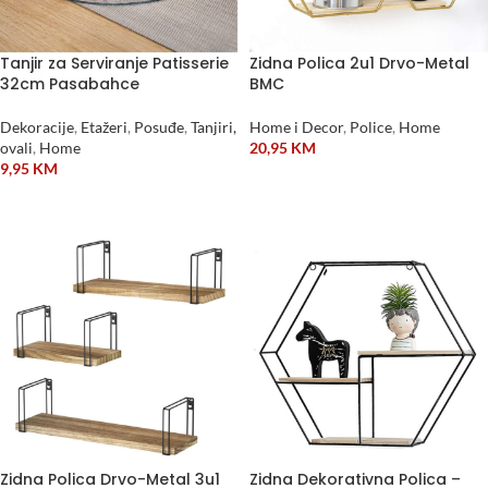
Tanjir za Serviranje Patisserie
Zidna Polica 2u1 Drvo-Metal
32cm Pasabahce
BMC
Dekoracije
,
Etažeri
,
Posuđe
,
Tanjiri,
Home i Decor
,
Police
,
Home
ovali
,
Home
20,95
KM
9,95
KM
DODAJ U KORPU
DODAJ U KORPU
Zidna Polica Drvo-Metal 3u1
Zidna Dekorativna Polica –