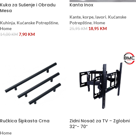
Kuka za Sušenje i Obradu
Kanta Inox
Mesa
Kante, korpe, lavori
,
Kućanske
Kuhinja
,
Kućanske Potrepštine
,
Potrepštine
,
Home
Home
18,95
KM
25,95
KM
7,90
KM
14,00
KM
DODAJ U KORPU
DODAJ U KORPU
Ručkica Šipkasta Crna
Zidni Nosač za TV – Zglobni
32”- 70”
Home