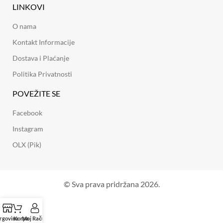
LINKOVI
O nama
Kontakt Informacije
Dostava i Plaćanje
Politika Privatnosti
POVEŽITE SE
Facebook
Instagram
OLX (Pik)
© Sva prava pridržana 2026.
rgovina
Korpa
Moj Račun