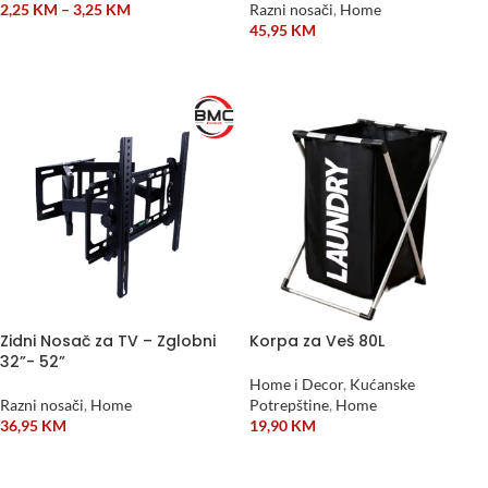
2,25
KM
–
3,25
KM
Razni nosači
,
Home
45,95
KM
ODABERI OPCIJE
DODAJ U KORPU
Zidni Nosač za TV – Zglobni
Korpa za Veš 80L
32”- 52”
Home i Decor
,
Kućanske
Razni nosači
,
Home
Potrepštine
,
Home
36,95
KM
19,90
KM
DODAJ U KORPU
DODAJ U KORPU