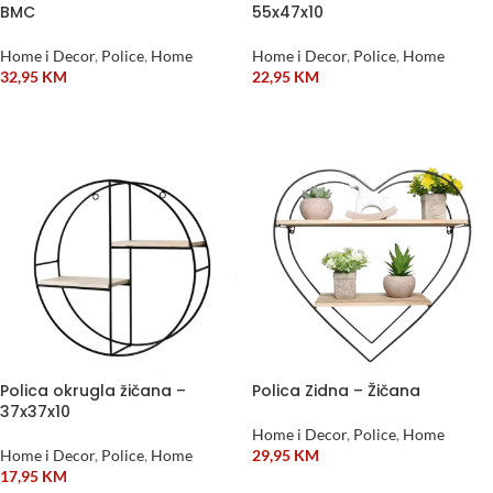
BMC
55x47x10
Home i Decor
,
Police
,
Home
Home i Decor
,
Police
,
Home
32,95
KM
22,95
KM
DODAJ U KORPU
DODAJ U KORPU
Polica okrugla žičana –
Polica Zidna – Žičana
37x37x10
Home i Decor
,
Police
,
Home
Home i Decor
,
Police
,
Home
29,95
KM
17,95
KM
DODAJ U KORPU