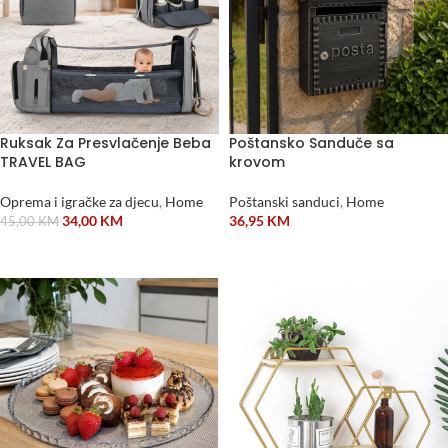
Ruksak Za Presvlačenje Beba
Poštansko Sanduče sa
TRAVEL BAG
krovom
Oprema i igračke za djecu
,
Home
Poštanski sanduci
,
Home
34,00
KM
36,95
KM
45,00
KM
ODABERI OPCIJE
DODAJ U KORPU