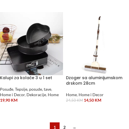
DODAJ U KORPU
Kalupi za kolače 3 u 1 set
Dzoger sa aluminijumskom
drskom 28cm
Posuđe
,
Tepsije, posude, tave
,
Home i Decor
,
Dekoracije
,
Home
Home
,
Home i Decor
19,90
KM
14,50
KM
24,50
KM
DODAJ U KORPU
DODAJ U KORPU
1
2
→