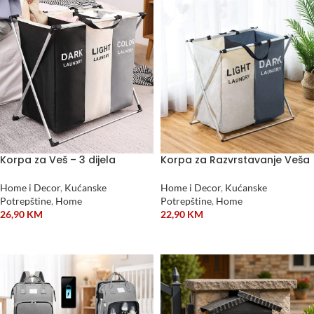
Korpa za Veš – 3 dijela
Korpa za Razvrstavanje Veša
Home i Decor
,
Kućanske
Home i Decor
,
Kućanske
Potrepštine
,
Home
Potrepštine
,
Home
26,90
KM
22,90
KM
DODAJ U KORPU
DODAJ U KORPU