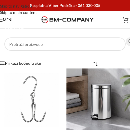
Besplatna Viber Podrška -
061 030 005
Skip to navigation
Skip to main content
MENI
Home
Početna
/
Home
Prikaži bočnu traku