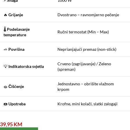
⚡
Snaga
1000 W
🔥
Grijanje
Dvostrano – ravnomjerno pečenje
🌡️
Podešavanje
Ručni termostat (Min – Max)
temperature
🧈
Površina
Neprianjajući premaz (non-stick)
Crveno (zagrijavanje) / Zeleno
💡
Indikatorska svjetla
(spreman)
Jednostavno – obrišite vlažnom
🧽
Čišćenje
krpom
🍩
Upotreba
Krofne, mini kolači, slatki zalogaji
39,95
KM