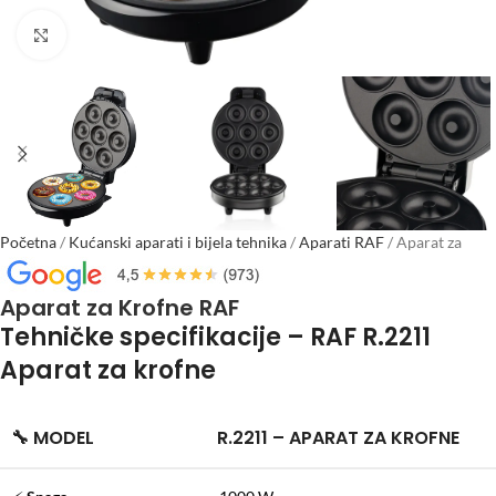
Click to enlarge
Početna
/
Kućanski aparati i bijela tehnika
/
Aparati RAF
/
Aparat za
Krofne RAF
Aparat za Krofne RAF
Tehničke specifikacije – RAF R.2211
Aparat za krofne
🔧
MODEL
R.2211 – APARAT ZA KROFNE