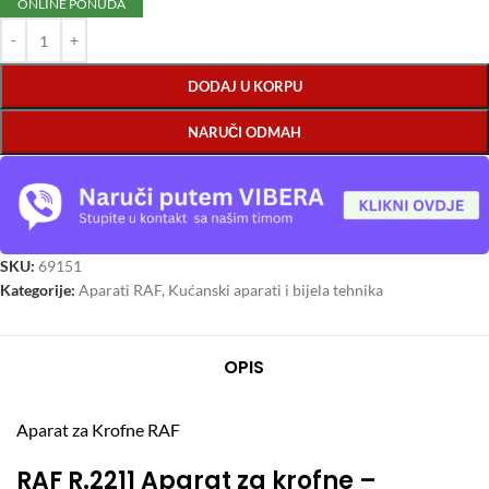
ONLINE PONUDA
DODAJ U KORPU
NARUČI ODMAH
SKU:
69151
Kategorije:
Aparati RAF
,
Kućanski aparati i bijela tehnika
OPIS
Aparat za Krofne RAF
RAF R.2211 Aparat za krofne –