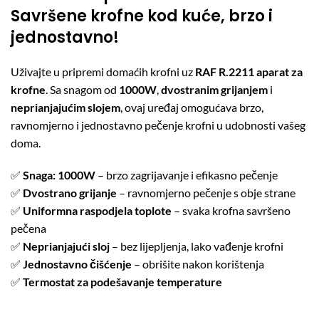
Savršene krofne kod kuće, brzo i
jednostavno!
Uživajte u pripremi domaćih krofni uz
RAF R.2211 aparat za
krofne
. Sa snagom od
1000W
,
dvostranim grijanjem
i
neprianjajućim slojem
, ovaj uređaj omogućava brzo,
ravnomjerno i jednostavno pečenje krofni u udobnosti vašeg
doma.
✅
Snaga: 1000W
– brzo zagrijavanje i efikasno pečenje
✅
Dvostrano grijanje
– ravnomjerno pečenje s obje strane
✅
Uniformna raspodjela toplote
– svaka krofna savršeno
pečena
✅
Neprianjajući sloj
– bez lijepljenja, lako vađenje krofni
✅
Jednostavno čišćenje
– obrišite nakon korištenja
✅
Termostat za podešavanje temperature