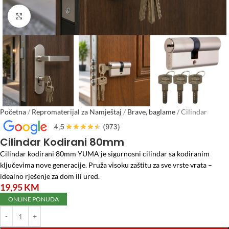
Click to enlarge
Početna
/
Repromaterijal za Namještaj
/
Brave, baglame
/
Cilindar
Kodirani 80mm
Cilindar Kodirani 80mm
Cilindar kodirani 80mm YUMA je sigurnosni cilindar sa kodiranim
ključevima nove generacije. Pruža visoku zaštitu za sve vrste vrata –
idealno rješenje za dom ili ured.
19,95
KM
ONLINE PONUDA