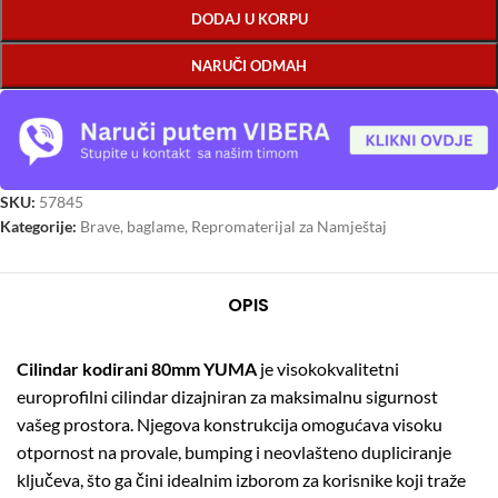
DODAJ U KORPU
NARUČI ODMAH
SKU:
57845
Kategorije:
Brave, baglame
,
Repromaterijal za Namještaj
OPIS
Cilindar kodirani 80mm YUMA
je visokokvalitetni
europrofilni cilindar dizajniran za maksimalnu sigurnost
vašeg prostora. Njegova konstrukcija omogućava visoku
otpornost na provale, bumping i neovlašteno dupliciranje
ključeva, što ga čini idealnim izborom za korisnike koji traže