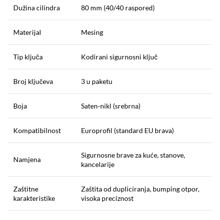
Dužina cilindra
80 mm (40/40 raspored)
Materijal
Mesing
Tip ključa
Kodirani sigurnosni ključ
Broj ključeva
3 u paketu
Boja
Saten-nikl (srebrna)
Kompatibilnost
Europrofil (standard EU brava)
Sigurnosne brave za kuće, stanove,
Namjena
kancelarije
Zaštitne
Zaštita od dupliciranja, bumping otpor,
karakteristike
visoka preciznost