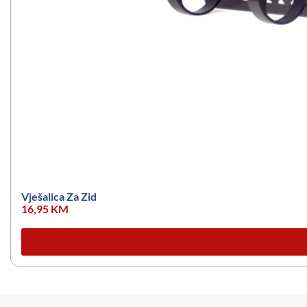
Vješalica Za Zid
16,95
KM