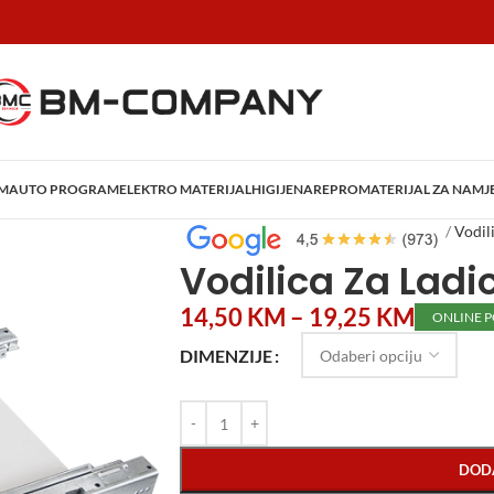
AM
AUTO PROGRAM
ELEKTRO MATERIJAL
HIGIJENA
REPROMATERIJAL ZA NAMJ
Početna
/
Repromaterijal za Namještaj
/
Vodili
Vodilica Za Lad
14,50
KM
–
19,25
KM
ONLINE 
DIMENZIJE
DOD