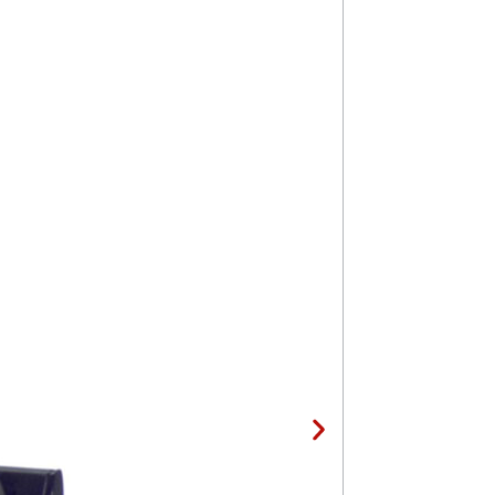
Baglama 100mm 
2,30
KM