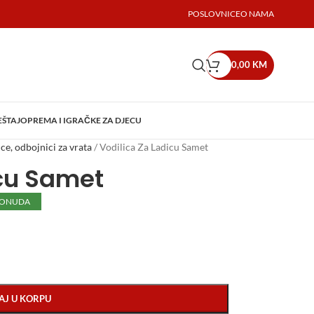
POSLOVNICE
O NAMA
0,00
KM
EŠTAJ
OPREMA I IGRAČKE ZA DJECU
ce, odbojnici za vrata
/
Vodilica Za Ladicu Samet
icu Samet
PONUDA
AJ U KORPU