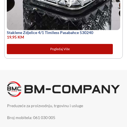
Staklene Zdjelice 4/1 Timiless Pasabahce 530240
19,95
KM
Pogledaj Više
Preduzeće za proizvodnju, trgovinu i usluge
Broj mobitela: 061 030 005