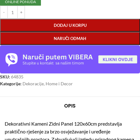
ONLINE PONUDA
DODAJ U KORPU
NARUČI ODMAH
SKU:
64835
Kategorije:
Dekoracije
,
Home i Decor
OPIS
Dekorativni Kameni Zidni Panel 120x60cm predstavlja
praktično rješenje za brzo osvježavanje i uređenje
unutrašnjih prostora. Zahvaljujući izgledu prirodnog kamena,