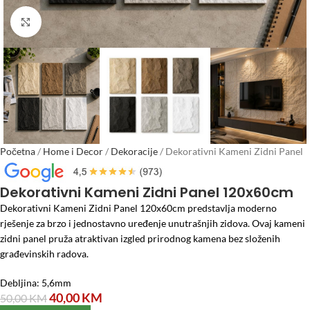
Click to enlarge
Početna
/
Home i Decor
/
Dekoracije
/
Dekorativni Kameni Zidni Panel
120x60cm
Dekorativni Kameni Zidni Panel 120x60cm
Dekorativni Kameni Zidni Panel 120x60cm predstavlja moderno
rješenje za brzo i jednostavno uređenje unutrašnjih zidova. Ovaj kameni
zidni panel pruža atraktivan izgled prirodnog kamena bez složenih
građevinskih radova.
Debljina: 5,6mm
40,00
KM
50,00
KM