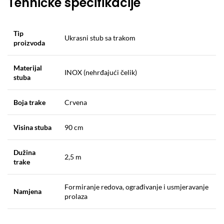
Tehničke specifikacije
Tip
Ukrasni stub sa trakom
proizvoda
Materijal
INOX (nehrđajući čelik)
stuba
Boja trake
Crvena
Visina stuba
90 cm
Dužina
2,5 m
trake
Formiranje redova, ograđivanje i usmjeravanje
Namjena
prolaza