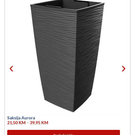
Saksija Aurora
21,50
KM
–
39,95
KM