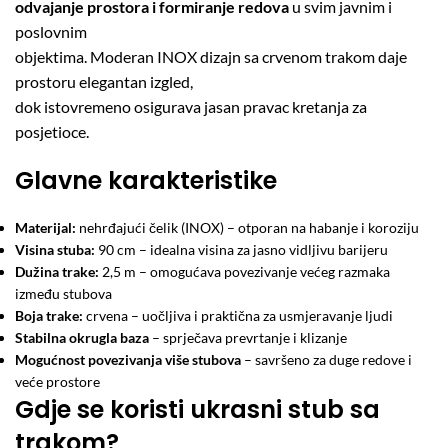
odvajanje prostora i formiranje redova
u svim javnim i
poslovnim
objektima. Moderan INOX dizajn sa crvenom trakom daje
prostoru elegantan izgled,
dok istovremeno osigurava jasan pravac kretanja za
posjetioce.
Glavne karakteristike
Materijal:
nehrđajući čelik (INOX) – otporan na habanje i koroziju
Visina stuba:
90 cm – idealna visina za jasno vidljivu barijeru
Dužina trake:
2,5 m – omogućava povezivanje većeg razmaka
između stubova
Boja trake:
crvena – uočljiva i praktična za usmjeravanje ljudi
Stabilna okrugla baza
– sprječava prevrtanje i klizanje
Mogućnost povezivanja više stubova
– savršeno za duge redove i
veće prostore
Gdje se koristi ukrasni stub sa
trakom?