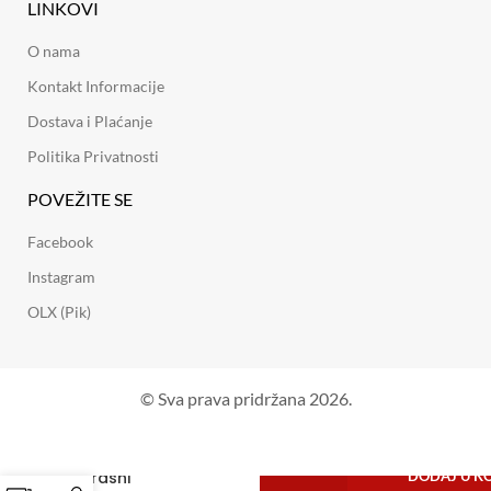
LINKOVI
O nama
Kontakt Informacije
Dostava i Plaćanje
Politika Privatnosti
POVEŽITE SE
Facebook
Instagram
OLX (Pik)
© Sva prava pridržana 2026.
Ukrasni
DODAJ U K