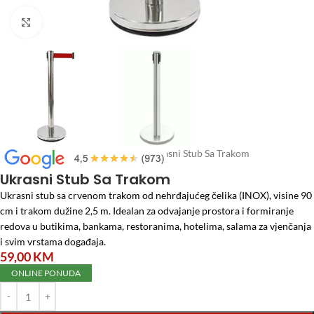
Click to enlarge
Početna
/
Home i Decor
/
Police
/
Ukrasni Stub Sa Trakom
Ukrasni Stub Sa Trakom
Ukrasni stub sa crvenom trakom od nehrđajućeg čelika (INOX), visine 90
cm i trakom dužine 2,5 m. Idealan za odvajanje prostora i formiranje
redova u butikima, bankama, restoranima, hotelima, salama za vjenčanja
i svim vrstama događaja.
59,00
KM
ONLINE PONUDA