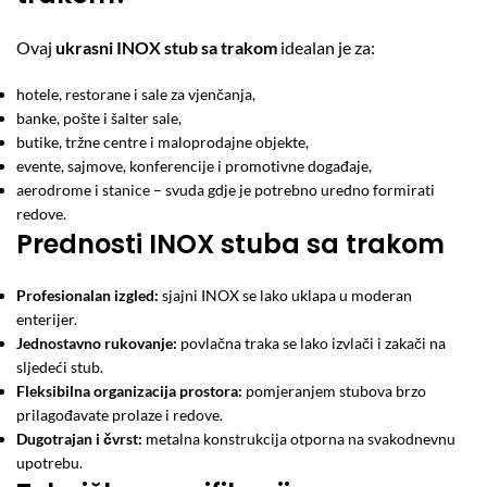
Ovaj
ukrasni INOX stub sa trakom
idealan je za:
hotele, restorane i sale za vjenčanja,
banke, pošte i šalter sale,
butike, tržne centre i maloprodajne objekte,
evente, sajmove, konferencije i promotivne događaje,
aerodrome i stanice – svuda gdje je potrebno uredno formirati
redove.
Prednosti INOX stuba sa trakom
Profesionalan izgled:
sjajni INOX se lako uklapa u moderan
enterijer.
Jednostavno rukovanje:
povlačna traka se lako izvlači i zakači na
sljedeći stub.
Fleksibilna organizacija prostora:
pomjeranjem stubova brzo
prilagođavate prolaze i redove.
Dugotrajan i čvrst:
metalna konstrukcija otporna na svakodnevnu
upotrebu.