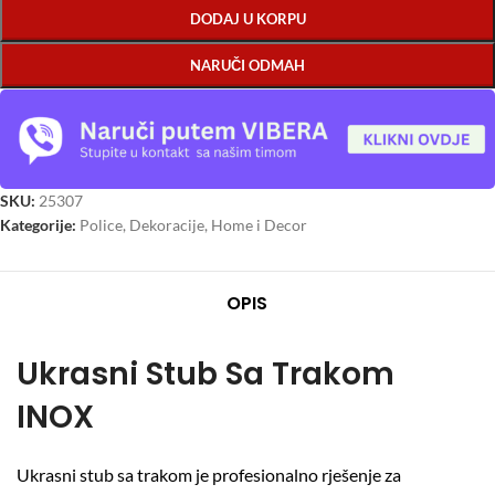
DODAJ U KORPU
NARUČI ODMAH
SKU:
25307
Kategorije:
Police
,
Dekoracije
,
Home i Decor
OPIS
Ukrasni Stub Sa Trakom
INOX
Ukrasni stub sa trakom je profesionalno rješenje za