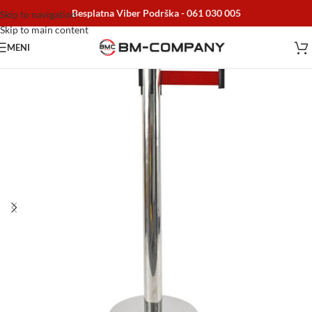
Besplatna Viber Podrška -
061 030 005
Skip to navigation
Skip to main content
MENI