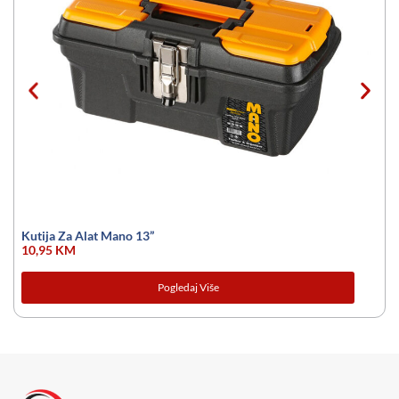
Kutija Za Alat Mano 13”
10,95
KM
Pogledaj Više