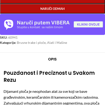
NARUČI ODMAH
SKU:
60941
Kategorije:
Brusne trake i ploče
,
Alati i Mašine
OPIS
Pouzdanost i Preciznost u Svakom
Rezu
Dijamant ploča je neophodan alat za sve koji se bave
građevinskim, keramičarskim ili kamenorezačkim radovima.
Zahvaljujući vrhunskim dijamantnim segmentima, ova ploča