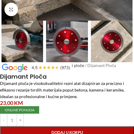
Click to enlarge
Početna
/
Alati i Mašine
/
Brusne trake i ploče
/
Dijamant Ploča
Dijamant Ploča
Dijamant ploča je visokokvalitetni rezni alat dizajniran za precizno i
efikasno rezanje tvrdih materijala poput betona, kamena i keramike,
idealan za profesionalne i kućne primjene.
23,00
KM
ONLINE PONUDA
DODAJ U KORPU