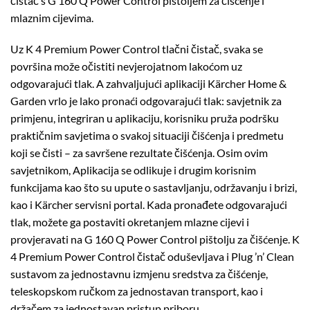
čistač s G 160 Q Power Control pištoljem za čišćenje i
mlaznim cijevima.
Uz K 4 Premium Power Control tlačni čistač, svaka se
površina može očistiti nevjerojatnom lakoćom uz
odgovarajući tlak. A zahvaljujući aplikaciji Kärcher Home &
Garden vrlo je lako pronaći odgovarajući tlak: savjetnik za
primjenu, integriran u aplikaciju, korisniku pruža podršku
praktičnim savjetima o svakoj situaciji čišćenja i predmetu
koji se čisti – za savršene rezultate čišćenja. Osim ovim
savjetnikom, Aplikacija se odlikuje i drugim korisnim
funkcijama kao što su upute o sastavljanju, održavanju i brizi,
kao i Kärcher servisni portal. Kada pronađete odgovarajući
tlak, možete ga postaviti okretanjem mlazne cijevi i
provjeravati na G 160 Q Power Control pištolju za čišćenje. K
4 Premium Power Control čistač oduševljava i Plug ’n’ Clean
sustavom za jednostavnu izmjenu sredstva za čišćenje,
teleskopskom ručkom za jednostavan transport, kao i
držačem za jednostavan pristup priboru.