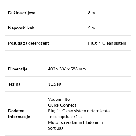
Dužina crijeva
8 m
Naponski kabl
5 m
Posuda za deterdžent
Plug ‘n’ Clean sistem
Dimenzije
402 x 306 x 588 mm
Težina
11.5 kg
Vodeni filter
Quick Connect
Dodatne
Plug ‘n’ Clean sistem deterdženta
informacije
Teleskopska drška
Motor sa vodenim hlađenjem
Soft Bag