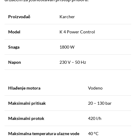
Proizvođač
Karcher
Model
K 4 Power Control
Snaga
1800 W
Napon
230 V – 50 Hz
Hlađenje motora
Vodeno
Maksimalni pritisak
20 – 130 bar
Maksimalni protok
420 l/h
Maksimalna temperatura ulazne vode
40 °C