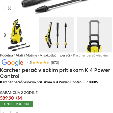
Click to enlarge
Početna
/
Alati i Mašine
/
Visokotlačni perači
/
Karcher perač visokim
pritiskom K 4 Power-Control
Karcher perač visokim pritiskom K 4 Power-
Control
Karcher perač visokim pritiskom K 4 Power-Control – 1800W
GARANCIJA 2 GODINE
589,90
KM
ONLINE PONUDA