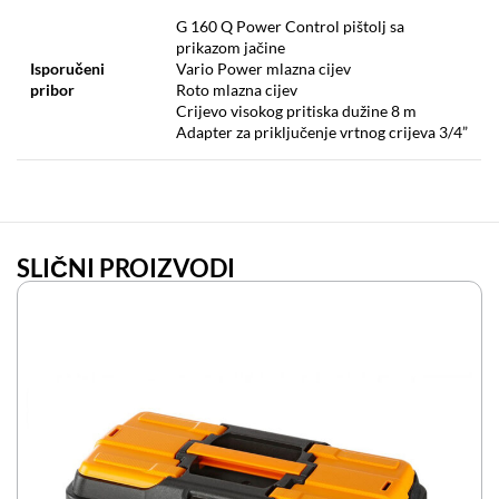
G 160 Q Power Control pištolj sa
prikazom jačine
Isporučeni
Vario Power mlazna cijev
pribor
Roto mlazna cijev
Crijevo visokog pritiska dužine 8 m
Adapter za priključenje vrtnog crijeva 3/4”
SLIČNI PROIZVODI