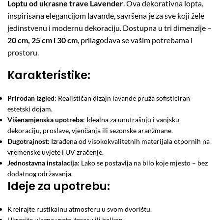
Loptu od ukrasne trave Lavender
. Ova dekorativna lopta,
inspirisana elegancijom lavande, savršena je za sve koji žele
jedinstvenu i modernu dekoraciju. Dostupna u tri dimenzije –
20 cm, 25 cm i 30 cm
, prilagođava se vašim potrebama i
prostoru.
Karakteristike:
Prirodan izgled
: Realističan dizajn lavande pruža sofisticiran
estetski dojam.
Višenamjenska upotreba
: Idealna za unutrašnju i vanjsku
dekoraciju, proslave, vjenčanja ili sezonske aranžmane.
Dugotrajnost
: Izrađena od visokokvalitetnih materijala otpornih na
vremenske uvjete i UV zračenje.
Jednostavna instalacija
: Lako se postavlja na bilo koje mjesto – bez
dodatnog održavanja.
Ideje za upotrebu:
Kreirajte rustikalnu atmosferu u svom dvorištu.
Ukrasite ulazna vrata, terasu ili balkon.