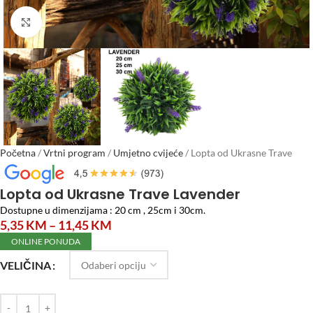
Click to enlarge
Početna
/
Vrtni program
/
Umjetno cvijeće
/
Lopta od Ukrasne Trave
Lavender
Lopta od Ukrasne Trave Lavender
Dostupne u dimenzijama : 20 cm , 25cm i 30cm.
5,35
KM
–
11,45
KM
ONLINE PONUDA
VELIČINA