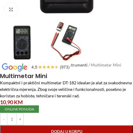
Click to enlarge
Početna
/
Elektro materijal
/
Mjerni instrumenti
/
Multimetar Mini
Multimetar Mini
Kompaktni i praktični multimetar DT-182 idealan je alat za svakodnevna
električna mjerenja. Zbog svoje veličine i funkcionalnosti, posebno je
koristan za hobiste, tehničare i terenski rad.
10,90
KM
ONLINE PONUDA
DODAJ U KORPU