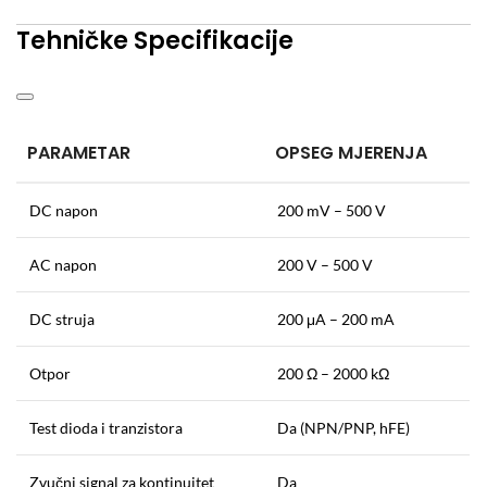
Tehničke Specifikacije
PARAMETAR
OPSEG MJERENJA
DC napon
200 mV – 500 V
AC napon
200 V – 500 V
DC struja
200 μA – 200 mA
Otpor
200 Ω – 2000 kΩ
Test dioda i tranzistora
Da (NPN/PNP, hFE)
Zvučni signal za kontinuitet
Da