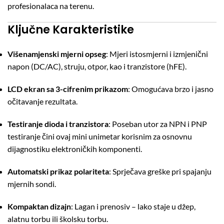
profesionalaca na terenu.
Ključne Karakteristike
Višenamjenski mjerni opseg
: Mjeri istosmjerni i izmjenični
napon (DC/AC), struju, otpor, kao i tranzistore (hFE).
LCD ekran sa 3-cifrenim prikazom
: Omogućava brzo i jasno
očitavanje rezultata.
Testiranje dioda i tranzistora
: Poseban utor za NPN i PNP
testiranje čini ovaj mini unimetar korisnim za osnovnu
dijagnostiku elektroničkih komponenti.
Automatski prikaz polariteta
: Sprječava greške pri spajanju
mjernih sondi.
Kompaktan dizajn
: Lagan i prenosiv – lako staje u džep,
alatnu torbu ili školsku torbu.