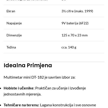
Ekran
3½ cifre (maks. 1999)
Napajanje
9V baterija (6F22)
Dimenzije
125 x 70 x 23 mm
Težina
cca. 140 g
Idealna Primjena
Multimetar mini DT-182 je savršen izbor za:
Hobiste i učenike
: Praktičan za učenje i izvođenje
jednostavnih mjerenja.
Tehničare na terenu
: Lagana konstrukcija i sve osnovne