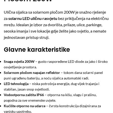
Ulična sijalica sa solarnom pločom 200W je snažno rješenje
za
solarnu LED uličnu rasvjetu
bez priključenja na električnu
mrežu. Idealan je izbor za dvorišta, prilaze, ulice, parkinge,
seoska imanja i sve lokacije gdje želite jako svjetlo, a nemate
jednostavan pristup struji.
Glavne karakteristike
Snaga svjetla 200W
– gusto raspoređene LED diode za jako i široko
osvjetljenje prostora.
Solarnom pločom napajan reflektor
– tokom dana solarni panel
puni ugrađenu bateriju, a noću sijalica automatski radi.
LED tehnologija
– niska potrošnja energije, dug vijek trajanja i
stabilan, jasan snop svjetlosti.
Vodootporna zaštita IP66
– otporna na kišu, vlagu i prašinu,
pogodna za sve vremenske uvjete.
Kućište otporno na udarce
– čvrsta konstrukcija dizajnirana za
vanjsku upotrebu.