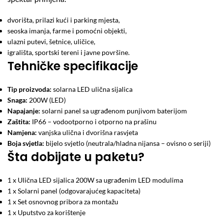
dvorišta, prilazi kući i parking mjesta,
seoska imanja, farme i pomoćni objekti,
ulazni putevi, šetnice, uličice,
igrališta, sportski tereni i javne površine.
Tehničke specifikacije
Tip proizvoda:
solarna LED ulična sijalica
Snaga:
200W (LED)
Napajanje:
solarni panel sa ugrađenom punjivom baterijom
Zaštita:
IP66 – vodootporno i otporno na prašinu
Namjena:
vanjska ulična i dvorišna rasvjeta
Boja svjetla:
bijelo svjetlo (neutrala/hladna nijansa – ovisno o seriji)
Šta dobijate u paketu?
1 x Ulična LED sijalica 200W sa ugrađenim LED modulima
1 x Solarni panel (odgovarajućeg kapaciteta)
1 x Set osnovnog pribora za montažu
1 x Uputstvo za korištenje