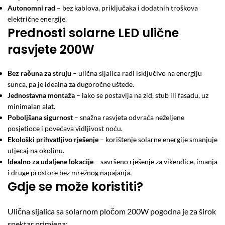
Autonomni rad
– bez kablova, priključaka i dodatnih troškova
električne energije.
Prednosti solarne LED ulične
rasvjete 200W
Bez računa za struju
– ulična sijalica radi isključivo na energiju
sunca, pa je idealna za dugoročne uštede.
Jednostavna montaža
– lako se postavlja na zid, stub ili fasadu, uz
minimalan alat.
Poboljšana sigurnost
– snažna rasvjeta odvraća neželjene
posjetioce i povećava vidljivost noću.
Ekološki prihvatljivo rješenje
– korištenje solarne energije smanjuje
utjecaj na okolinu.
Idealno za udaljene lokacije
– savršeno rješenje za vikendice, imanja
i druge prostore bez mrežnog napajanja.
Gdje se može koristiti?
Ulična sijalica sa solarnom pločom 200W pogodna je za širok
spektar primjena: