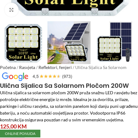
Click to enlarge
Početna
/
Rasvjeta
/
Reflektori, fenjeri
/
Ulična Sijalica Sa Solarnom
Pločom 200W
Ulična Sijalica Sa Solarnom Pločom 200W
Ulična sijalica sa solarnom pločom 200W pruža snažnu LED rasvjetu bez
potrošnje električne energije iz mreže. Idealna je za dvorišta, prilaze,
parkinge i uličnu rasvjetu, sa solarnim panelom koji danju puni ugrađenu
bateriju, a noću automatski osvjetljava prostor. Vodootporna IP66
konstrukcija osigurava pouzdan rad u svim vremenskim uvjetima.
125,00
KM
ONLINE PONUDA