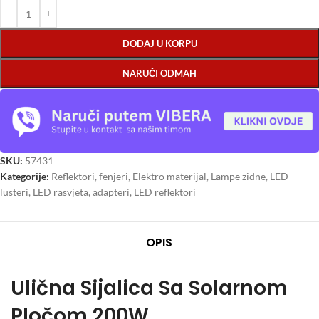
DODAJ U KORPU
NARUČI ODMAH
SKU:
57431
Kategorije:
Reflektori, fenjeri
,
Elektro materijal
,
Lampe zidne
,
LED
lusteri
,
LED rasvjeta, adapteri
,
LED reflektori
OPIS
Ulična Sijalica Sa Solarnom
Pločom 200W