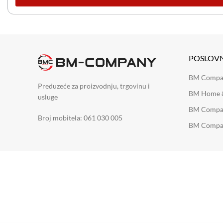
POSLOV
BM Company
Preduzeće za proizvodnju, trgovinu i
BM Home &
usluge
BM Compan
Broj mobitela: 061 030 005
BM Compan