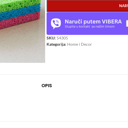
NAR
SKU:
54305
Kategorija:
Home i Decor
OPIS