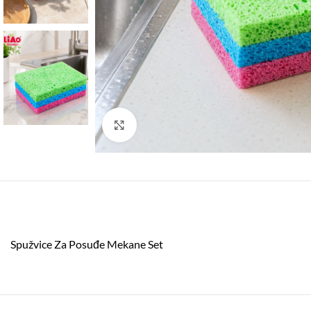
Click to enlarge
Spužvice Za Posuđe Mekane Set