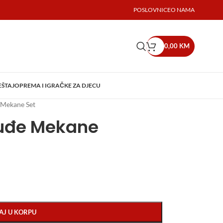
POSLOVNICE
O NAMA
0,00
KM
EŠTAJ
OPREMA I IGRAČKE ZA DJECU
 Mekane Set
suđe Mekane
AJ U KORPU