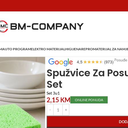
AM
AUTO PROGRAM
ELEKTRO MATERIJAL
HIGIJENA
REPROMATERIJAL ZA NAMJ
Početna
/
Home i Decor
/
Spužvice Za Posuđe
Spužvice Za Po
Set
Set 3u1
2,15
KM
ONLINE PONUDA
DOD