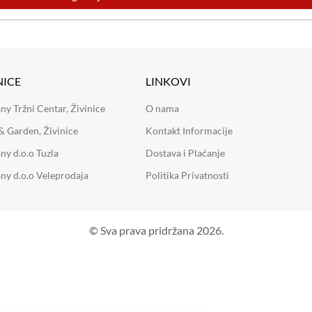
NICE
LINKOVI
 Tržni Centar, Živinice
O nama
 Garden, Živinice
Kontakt Informacije
y d.o.o Tuzla
Dostava i Plaćanje
y d.o.o Veleprodaja
Politika Privatnosti
© Sva prava pridržana 2026.