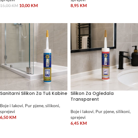
10,00
KM
8,95
KM
15,00
KM
DODAJ U KORPU
DODAJ U KORPU
Sanitarni Silikon Za Tuš Kabine
Silikon Za Ogledala
Transparent
Boje i lakovi
,
Pur pjene, silikoni,
sprejevi
Boje i lakovi
,
Pur pjene, silikoni,
6,50
KM
sprejevi
6,45
KM
DODAJ U KORPU
DODAJ U KORPU