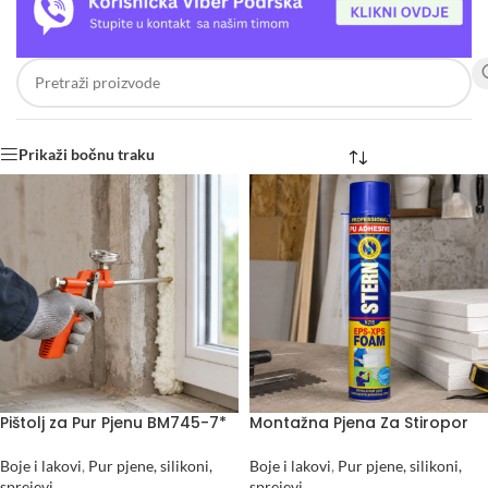
Prikaži bočnu traku
Pištolj za Pur Pjenu BM745-7*
Montažna Pjena Za Stiropor
Boje i lakovi
,
Pur pjene, silikoni,
Boje i lakovi
,
Pur pjene, silikoni,
sprejevi
sprejevi