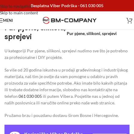
Besplatna Viber Podrška -
061 030 005
Skip to navigation
Skip to main content
MENI
Pur pjene, silikoni,
Početna
/
Boje i lakovi
/
Pur pjene, silikoni, sprejevi
sprejevi
U kategoriji Pur pjene, silikoni, sprejevi nudimo sve što je potrebno
za profesionalne i DIY projekte.
Sa više od 20 godina iskustva u prodaji građevinskog i industrijskog
materijala, naš tim je ovdje da vam pomogne u odabiru pravih
proizvoda za vaše specifične potrebe. Ako imate bilo kakvih pitanja
ili trebate dodatne informacije, slobodno nas kontaktirajte na
telefon
061 030 005
ili putem Vibera. Posjetite nas u jednoj od
naših poslovnica ili naručite online preko naše web stranice.
Pružamo brzu i pouzdanu dostavu širom Bosne i Hercegovine.