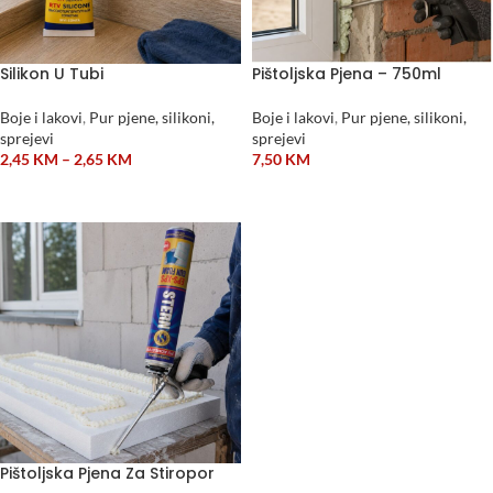
Silikon U Tubi
Pištoljska Pjena – 750ml
Boje i lakovi
,
Pur pjene, silikoni,
Boje i lakovi
,
Pur pjene, silikoni,
sprejevi
sprejevi
2,45
KM
–
2,65
KM
7,50
KM
ODABERI OPCIJE
DODAJ U KORPU
Pištoljska Pjena Za Stiropor