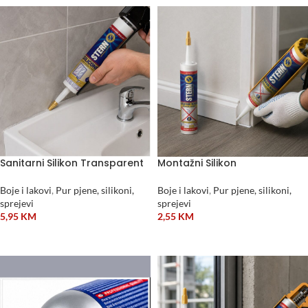
Sanitarni Silikon Transparent
Montažni Silikon
Boje i lakovi
,
Pur pjene, silikoni,
Boje i lakovi
,
Pur pjene, silikoni,
sprejevi
sprejevi
5,95
KM
2,55
KM
DODAJ U KORPU
DODAJ U KORPU