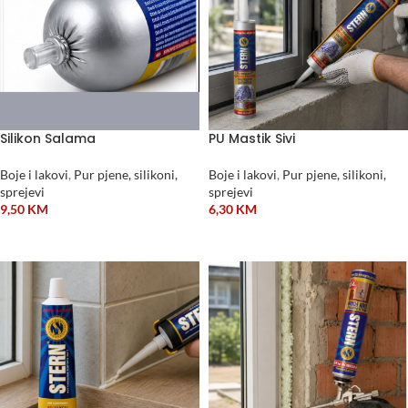
Silikon Salama
PU Mastik Sivi
Boje i lakovi
,
Pur pjene, silikoni,
Boje i lakovi
,
Pur pjene, silikoni,
sprejevi
sprejevi
9,50
KM
6,30
KM
ODABERI OPCIJE
DODAJ U KORPU