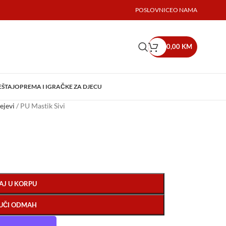
POSLOVNICE
O NAMA
0,00
KM
EŠTAJ
OPREMA I IGRAČKE ZA DJECU
rejevi
/
PU Mastik Sivi
AJ U KORPU
UČI ODMAH