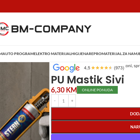
AM
AUTO PROGRAM
ELEKTRO MATERIJAL
HIGIJENA
REPROMATERIJAL ZA NAMJ
Početna
/
Boje i lakovi
/
Pur pjene, silikoni, sp
PU Mastik Sivi
6,30
KM
ONLINE PONUDA
DOD
NAR