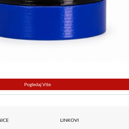
Pogledaj Više
NICE
LINKOVI