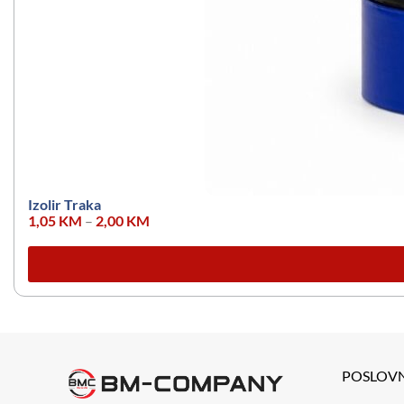
Izolir Traka
1,05
KM
–
2,00
KM
POSLOV