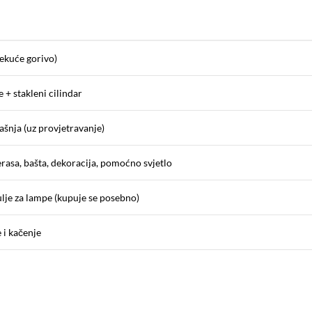
tekuće gorivo)
 + stakleni cilindar
ašnja (uz provjetravanje)
rasa, bašta, dekoracija, pomoćno svjetlo
 ulje za lampe (kupuje se posebno)
 i kačenje