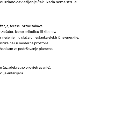
 pouzdano osvjetljenje čak i kada nema struje.
nja, terase i vrtne zabave.
r
za šator, kamp prikolicu ili ribolov.
im rješenjem u slučaju nestanka električne energije.
rustikalne i u moderne prostore.
mehanizam za podešavanje plamena.
bu (uz adekvatno provjetravanje).
cija enterijera.