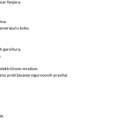
oar fenjera.
ena.
dgovarajuću kuku.
h garnitura.
.
 električnom mrežom.
ezno pridržavanje sigurnosnih pravila).
je.