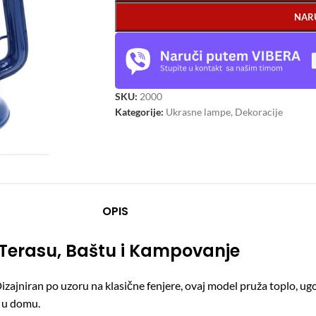
NAR
SKU:
2000
Kategorije:
Ukrasne lampe
,
Dekoracije
OPIS
a Terasu, Baštu i Kampovanje
Dizajniran po uzoru na klasične fenjere, ovaj model pruža toplo, ug
o u domu.