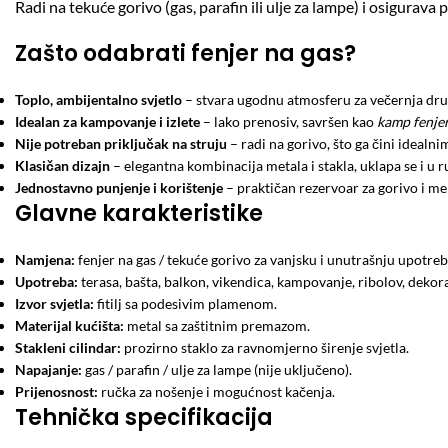
Radi na tekuće gorivo (gas, parafin ili ulje za lampe) i osigurava
Zašto odabrati fenjer na gas?
Toplo, ambijentalno svjetlo
– stvara ugodnu atmosferu za večernja druže
Idealan za kampovanje i izlete
– lako prenosiv, savršen kao
kamp fenje
Nije potreban priključak na struju
– radi na gorivo, što ga čini idealn
Klasičan dizajn
– elegantna kombinacija metala i stakla, uklapa se i u 
Jednostavno punjenje i korištenje
– praktičan rezervoar za gorivo i 
Glavne karakteristike
Namjena:
fenjer na gas / tekuće gorivo za vanjsku i unutrašnju upotre
Upotreba:
terasa, bašta, balkon, vikendica, kampovanje, ribolov, dekora
Izvor svjetla:
fitilj sa podesivim plamenom.
Materijal kućišta:
metal sa zaštitnim premazom.
Stakleni cilindar:
prozirno staklo za ravnomjerno širenje svjetla.
Napajanje:
gas / parafin / ulje za lampe (nije uključeno).
Prijenosnost:
ručka za nošenje i mogućnost kačenja.
Tehnička specifikacija