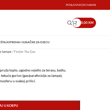
POSLOVNICE
O NAMA
0,00
KM
EŠTAJ
OPREMA I IGRAČKE ZA DJECU
e lampe
/
Fenjer Na Gas
pruža toplo, ugodno svjetlo za terasu, baštu,
tekuće gorivo (gas/parafin/ulje za lampe),
mosferu u svakoj prilici.
AJ U KORPU