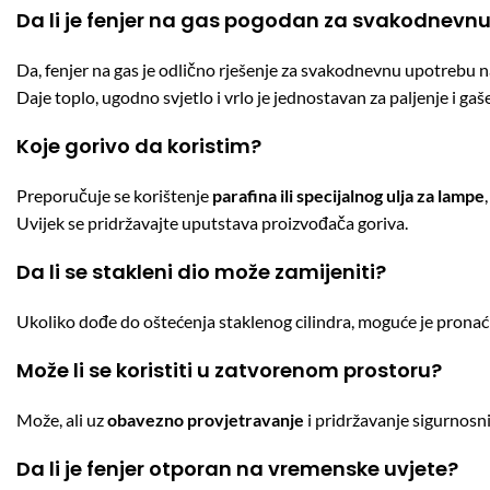
Da li je fenjer na gas pogodan za svakodnevnu
Da, fenjer na gas je odlično rješenje za svakodnevnu upotrebu na t
Daje toplo, ugodno svjetlo i vrlo je jednostavan za paljenje i gaš
Koje gorivo da koristim?
Preporučuje se korištenje
parafina ili specijalnog ulja za lampe
Uvijek se pridržavajte uputstava proizvođača goriva.
Da li se stakleni dio može zamijeniti?
Ukoliko dođe do oštećenja staklenog cilindra, moguće je pronać
Može li se koristiti u zatvorenom prostoru?
Može, ali uz
obavezno provjetravanje
i pridržavanje sigurnosni
Da li je fenjer otporan na vremenske uvjete?