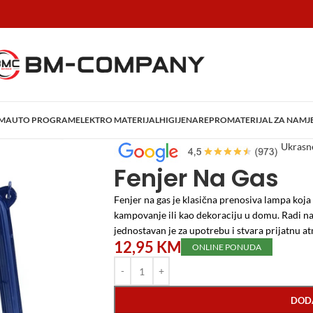
AM
AUTO PROGRAM
ELEKTRO MATERIJAL
HIGIJENA
REPROMATERIJAL ZA NAMJ
Početna
/
Home i Decor
/
Dekoracije
/
Ukrasn
Fenjer Na Gas
Fenjer na gas je klasična prenosiva lampa koja 
kampovanje ili kao dekoraciju u domu. Radi na 
jednostavan je za upotrebu i stvara prijatnu at
12,95
KM
ONLINE PONUDA
DOD