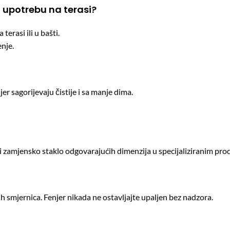
 upotrebu na terasi?
erasi ili u bašti.
enje.
, jer sagorijevaju čistije i sa manje dima.
i zamjensko staklo odgovarajućih dimenzija u specijaliziranim pro
h smjernica. Fenjer nikada ne ostavljajte upaljen bez nadzora.