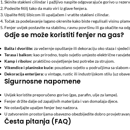
Skinite stakleni cilindar i pažljivo naspite odgovarajuće gorivo u rezerv
Podesite fitilj tako da malo viri iz glave fenjera.
Upalite fitilj šibicom ili upaljačem i vratite stakleni cilindar.
Točak za podešavanje lagano okrenite kako biste regulisali visinu plam
Fenjer uvijek postavite na stabilnu, ravnu površinu ili ga okačite na o
Gdje se može koristiti fenjer na gas?
Bašta i dvorište:
za večernje opuštanje ili dekoraciju oko staza i sjedeći
Terasa i balkon:
kao prirodno, toplo svjetlo umjesto električne rasvjete
Kamp i ribolov:
praktično osvjetljenje bez potrebe za strujom.
Vikendice i planinske kuće:
pouzdano svjetlo u područjima sa slabom
Dekoracija enterijera:
u vintage, rustic ili industrijskom stilu (uz obav
Sigurnosne napomene
Uvijek koristite preporučeno gorivo (gas, parafin, ulje za lampe).
Fenjer držite dalje od zapaljivih materijala i van domašaja djece.
Ne ostavljajte upaljen fenjer bez nadzora.
U zatvorenim prostorijama obavezno obezbijedite dobro provjetravan
Česta pitanja (FAQ)