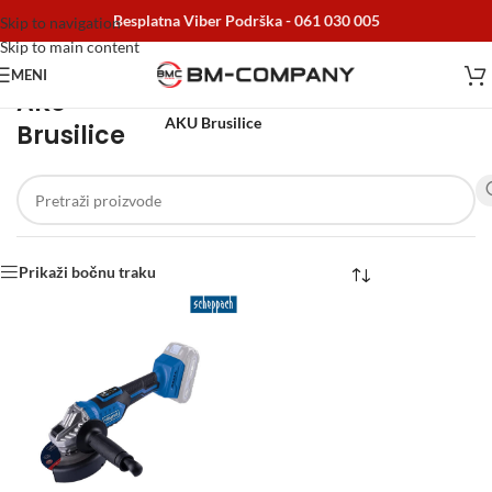
Besplatna Viber Podrška -
061 030 005
Skip to navigation
Skip to main content
MENI
AKU
Početna
/
Alati i Mašine
/
AKU mašine
/
AKU Brusilice
Brusilice
Prikaži bočnu traku