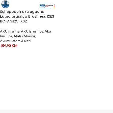
Scheppach aku ugaona
kutna brusilica Brushless IXES
BC-AG125-XS2
AKU mašine
,
AKU Brusilice
,
Aku
bušilice
,
Alati i Mašine
,
Akumulatorski alati
159,90
KM
DODAJ U KORPU