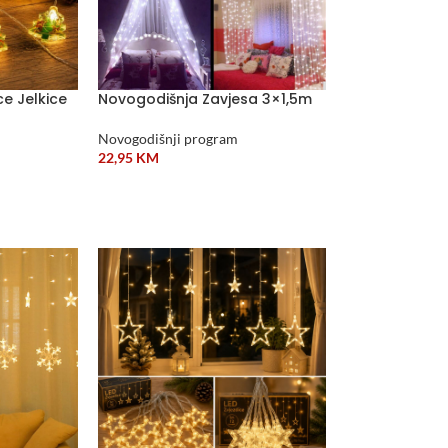
e Jelkice
Novogodišnja Zavjesa 3×1,5m
Novogodišnji program
22,95
KM
ODABERI OPCIJE