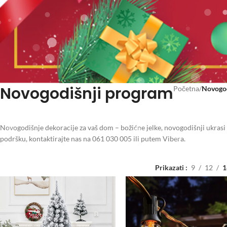
Novogodišnji program
Početna
/
Novogod
Novogodišnje dekoracije za vaš dom – božićne jelke, novogodišnji ukrasi
podršku, kontaktirajte nas na 061 030 005 ili putem Vibera.
Prikazati
9
12
1