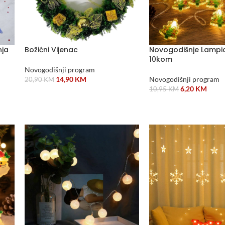
nja
Božićni Vijenac
Novogodišnje Lampic
10kom
Novogodišnji program
14,90
KM
Novogodišnji program
20,90
KM
6,20
KM
10,95
KM
DODAJ U KORPU
DODAJ U KORPU