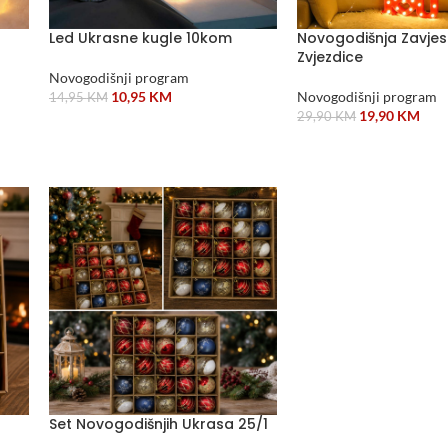
Led Ukrasne kugle 10kom
Novogodišnja Zavjesa
Zvjezdice
Novogodišnji program
10,95
KM
Novogodišnji program
14,95
KM
19,90
KM
29,90
KM
DODAJ U KORPU
DODAJ U KORPU
Set Novogodišnjih Ukrasa 25/1