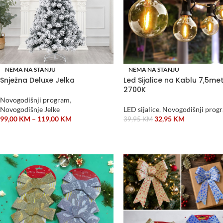
NEMA NA STANJU
NEMA NA STANJU
Snježna Deluxe Jelka
Led Sijalice na Kablu 7,5me
2700K
Novogodišnji program
,
Novogodišnje Jelke
LED sijalice
,
Novogodišnji prog
99,00
KM
–
119,00
KM
32,95
KM
39,95
KM
ODABERI OPCIJE
PROČITAJ VIŠE