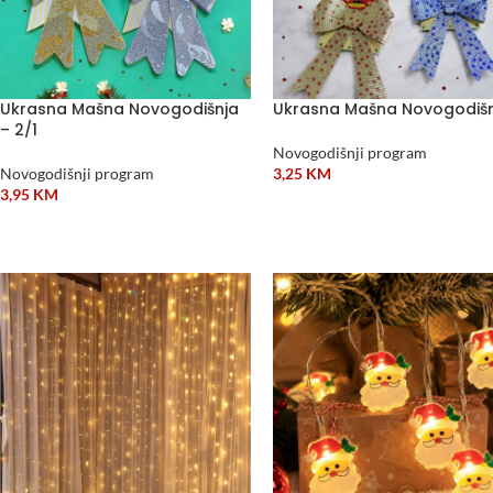
Ukrasna Mašna Novogodišnja
Ukrasna Mašna Novogodiš
– 2/1
Novogodišnji program
Novogodišnji program
3,25
KM
3,95
KM
DODAJ U KORPU
DODAJ U KORPU