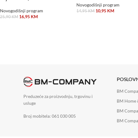
Novogodišnji program
Novogodišnji program
10,95
KM
14,95
KM
16,95
KM
25,90
KM
DODAJ U KORPU
DODAJ U KORPU
POSLOV
BM Company
Preduzeće za proizvodnju, trgovinu i
BM Home &
usluge
BM Compan
Broj mobitela: 061 030 005
BM Compan