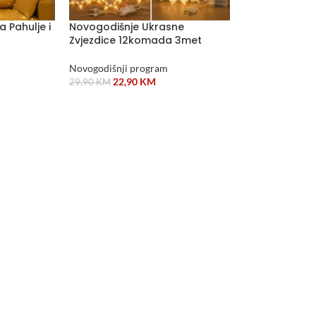
 Pahulje i
Novogodišnje Ukrasne
Zvjezdice 12komada 3met
Novogodišnji program
22,90
KM
29,90
KM
DODAJ U KORPU