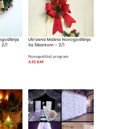
godišnja
Ukrasna Mašna Novogodišnja
 2/1
Sa Šišarkom – 2/1
Novogodišnji program
4,95
KM
DODAJ U KORPU