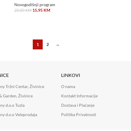
Novogodišnji program
15,95
KM
20,00
KM
DODAJ U KORPU
1
2
→
NICE
LINKOVI
 Tržni Centar, Živinice
O nama
 Garden, Živinice
Kontakt Informacije
y d.o.o Tuzla
Dostava i Plaćanje
y d.o.o Veleprodaja
Politika Privatnosti