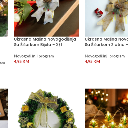
Ukrasna Mašna Novogodišnja
Ukrasna Mašna Novo
Sa Šišarkom Bijela – 2/1
Sa Šišarkom Zlatna –
t
Novogodišnji program
Novogodišnji program
4,95
KM
4,95
KM
ram
DODAJ U KORPU
DODAJ U KORPU