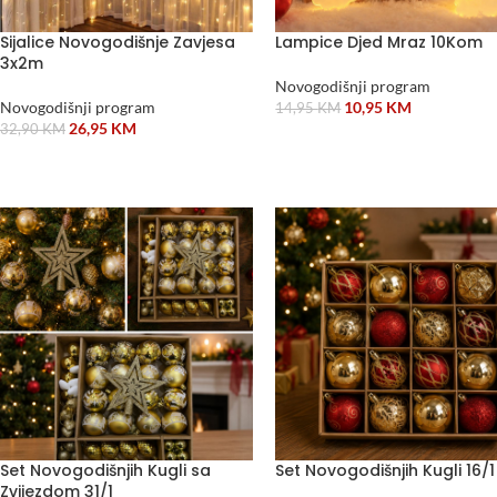
Sijalice Novogodišnje Zavjesa
Lampice Djed Mraz 10Kom
3x2m
Novogodišnji program
Novogodišnji program
10,95
KM
14,95
KM
26,95
KM
32,90
KM
DODAJ U KORPU
ODABERI OPCIJE
Set Novogodišnjih Kugli sa
Set Novogodišnjih Kugli 16/1
Zvijezdom 31/1