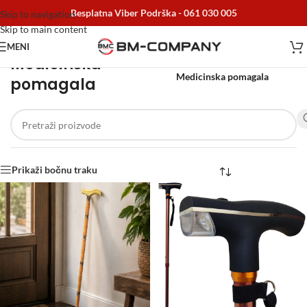
Besplatna Viber Podrška -
061 030 005
Skip to navigation
Skip to main content
MENI
Medicinska
Početna
/
Medicinska pomagala
pomagala
Prikaži bočnu traku