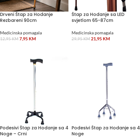
Drveni Štap za Hodanje
Štap za Hodanje sa LED
Rezbareni 90cm
svjetlom 65-87cm
Medicinska pomagala
Medicinska pomagala
7,95
KM
21,95
KM
12,95
KM
29,95
KM
DODAJ U KORPU
DODAJ U KORPU
Podesivi Štap za Hodanje sa 4
Podesivi Štap za Hodanje sa 4
Noge – Crni
Noge