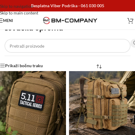
Besplatna Viber Podrška -
061 030 005
Skip to navigation
Skip to main content
MENI
Lovačka oprema
Početna
/
Lovačka oprema
Prikaži bočnu traku