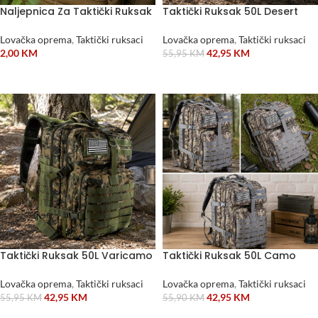
Naljepnica Za Taktički Ruksak
Taktički Ruksak 50L Desert
Lovačka oprema
,
Taktički ruksaci
Lovačka oprema
,
Taktički ruksaci
2,00
KM
42,95
KM
55,95
KM
DODAJ U KORPU
DODAJ U KORPU
Taktički Ruksak 50L Varicamo
Taktički Ruksak 50L Camo
Lovačka oprema
,
Taktički ruksaci
Lovačka oprema
,
Taktički ruksaci
42,95
KM
42,95
KM
55,95
KM
55,90
KM
DODAJ U KORPU
DODAJ U KORPU