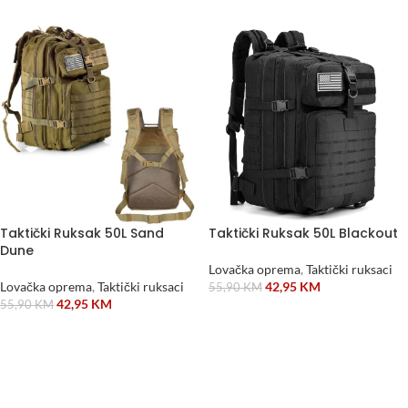
Taktički Ruksak 50L Sand
Taktički Ruksak 50L Blackout
Dune
Lovačka oprema
,
Taktički ruksaci
Lovačka oprema
,
Taktički ruksaci
42,95
KM
55,90
KM
42,95
KM
55,90
KM
DODAJ U KORPU
DODAJ U KORPU