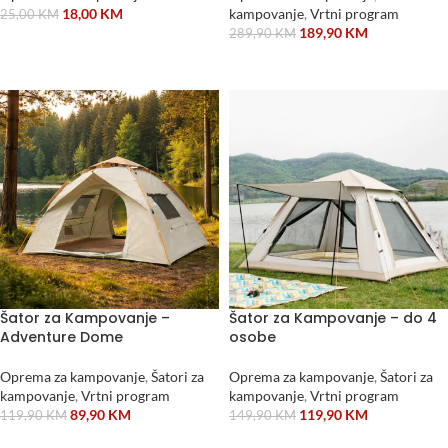
18,00
KM
kampovanje
,
Vrtni program
25,00
KM
189,90
KM
289,90
KM
DODAJ U KORPU
DODAJ U KORPU
Šator za Kampovanje –
Šator za Kampovanje – do 4
Adventure Dome
osobe
Oprema za kampovanje
,
Šatori za
Oprema za kampovanje
,
Šatori za
kampovanje
,
Vrtni program
kampovanje
,
Vrtni program
89,90
KM
119,90
KM
119,90
KM
149,90
KM
DODAJ U KORPU
DODAJ U KORPU