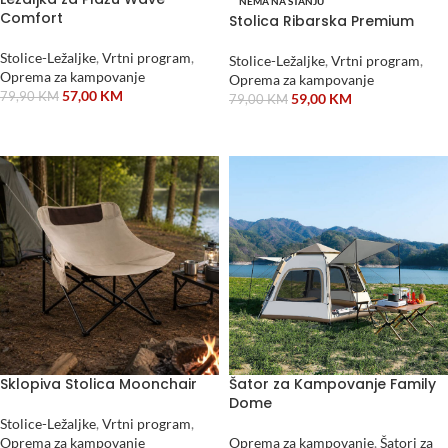
NEMA NA STANJU
Comfort
Stolica Ribarska Premium
Stolice-Ležaljke
,
Vrtni program
,
Stolice-Ležaljke
,
Vrtni program
,
Oprema za kampovanje
Oprema za kampovanje
57,00
KM
79,90
KM
59,00
KM
79,00
KM
DODAJ U KORPU
ODABERI OPCIJE
Sklopiva Stolica Moonchair
Šator za Kampovanje Family
Dome
Stolice-Ležaljke
,
Vrtni program
,
Oprema za kampovanje
Oprema za kampovanje
,
Šatori za