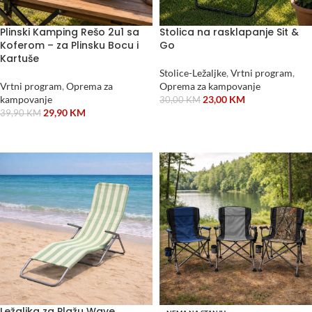
Plinski Kamping Rešo 2u1 sa
Stolica na rasklapanje Sit &
Koferom – za Plinsku Bocu i
Go
Kartuše
Stolice-Ležaljke
,
Vrtni program
,
Vrtni program
,
Oprema za
Oprema za kampovanje
kampovanje
23,00
KM
30,00
KM
29,90
KM
39,90
KM
DODAJ U KORPU
DODAJ U KORPU
Ležaljka za Plažu Wave