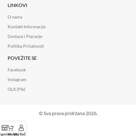
LINKOVI
O nama
Kontakt Informacije
Dostava i Plaćanje
Politika Privatnosti
POVEŽITE SE
Facebook
Instagram
OLX (Pik)
© Sva prava pridržana 2026.
rgovina
Korpa
Moj Račun