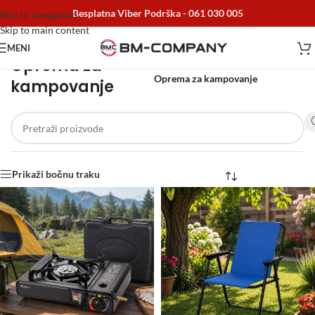
Besplatna Viber Podrška -
061 030 005
Skip to navigation
Skip to main content
MENI
Oprema za
Početna
/
Vrtni program
/
Oprema za kampovanje
kampovanje
Prikaži bočnu traku