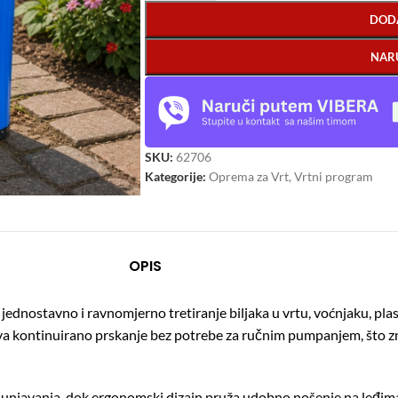
DOD
NAR
SKU:
62706
Kategorije:
Oprema za Vrt
,
Vrtni program
OPIS
 jednostavno i ravnomjerno tretiranje biljaka u vrtu, voćnjaku, pl
a kontinuirano prskanje bez potrebe za ručnim pumpanjem, što z
opunjavanja, dok ergonomski dizajn pruža udobno nošenje na leđim