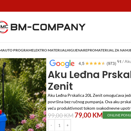
AM
AUTO PROGRAM
ELEKTRO MATERIJAL
HIGIJENA
REPROMATERIJAL ZA NAMJ
Početna
/
Vrtni program
/
Oprema za Vrt
/
Aku
Aku Leđna Prskal
Zenit
Aku Leđna Prskalica 20L Zenit omogućava jedno
površina bez ručnog pumpanja. Ova aku prskal
veću produktivnost tokom svakodnevne upotr
79,00
KM
99,00
KM
ONLINE PON