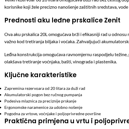
korisnike koji žele precizno nanošenje zaštitnih sredstava, vode 
Prednosti aku leđne prskalice Zenit
Ova aku prskalica 20L omogućava brži i efikasniji rad u odnosu
važno kod tretiranja biljaka i voćaka. Zahvaljujući akumulators
Leđna konstrukcija omogućava ravnomjernu raspodjelu težine, 
olakšava tretiranje voćnjaka, bašti, vinograda i plastenika.
Ključne karakteristike
Zapremina rezervoara od 20 litara za duži rad
Akumulatorski pogon bez ručnog pumpanja
Podesiva mlaznica za preciznije prskanje
Ergonomske naramenice za udobno nošenje
Pogodna za vrtove, voćnjake i poljoprivredne površine
Praktična primjena u vrtu i poljoprivr