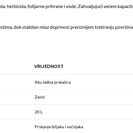
cida, herbicida, folijarne prihrane i vode. Zahvaljujući većem kapa
tima, dok stabilan mlaz doprinosi preciznijem tretiranju površina.
VRIJEDNOST
Aku leđna prskalica
Zenit
20 L
Prskanje biljaka i voćnjaka