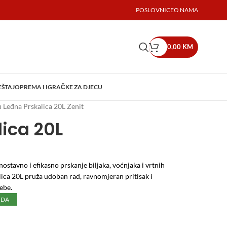
POSLOVNICE
O NAMA
0,00
KM
EŠTAJ
OPREMA I IGRAČKE ZA DJECU
 Leđna Prskalica 20L Zenit
ica 20L
stavno i efikasno prskanje biljaka, voćnjaka i vrtnih
ica 20L pruža udoban rad, ravnomjeran pritisak i
ebe.
UDA