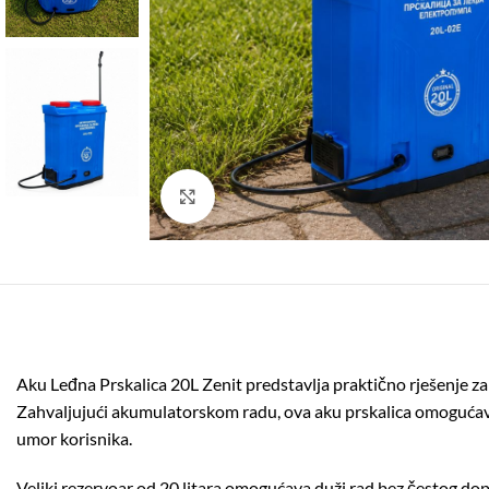
Click to enlarge
Aku Leđna Prskalica 20L Zenit predstavlja praktično rješenje za
Zahvaljujući akumulatorskom radu, ova aku prskalica omogućav
umor korisnika.
Veliki rezervoar od 20 litara omogućava duži rad bez čestog d