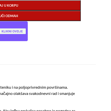
AJ U KORPU
UČI ODMAH
asteniku i na poljoprivrednim površinama.
načajno olakšava svakodnevni rad i smanjuje
a. Aku leđna prskalica posebno je pogodna za