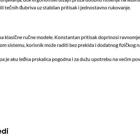
ili tečnih đubriva uz stabilan pritisak i jednostavno rukovanje.
 na klasične ručne modele. Konstantan pritisak doprinosi ravnomje
kom sistemu, korisnik može raditi bez prekida i dodatnog fizičkog 
pa je aku leđna prskalica pogodna i za dužu upotrebu na većim p
edi