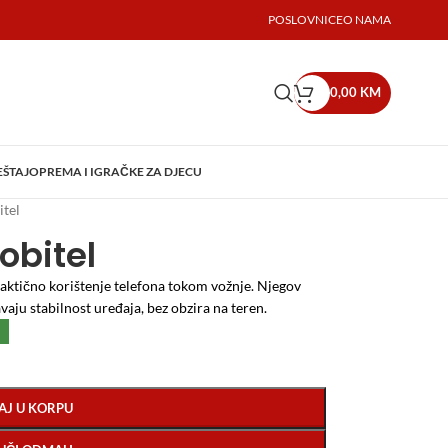
POSLOVNICE
O NAMA
0,00
KM
EŠTAJ
OPREMA I IGRAČKE ZA DJECU
tel
obitel
aktično korištenje telefona tokom vožnje.
Njegov
vaju stabilnost uređaja, bez obzira na teren.
AJ U KORPU