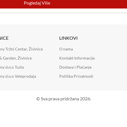
Pogledaj Više
NICE
LINKOVI
 Tržni Centar, Živinice
O nama
 Garden, Živinice
Kontakt Informacije
y d.o.o Tuzla
Dostava i Plaćanje
y d.o.o Veleprodaja
Politika Privatnosti
© Sva prava pridržana 2026.