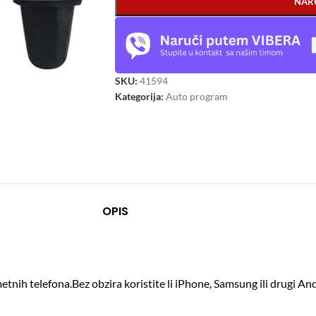
NAR
SKU:
41594
Kategorija:
Auto program
OPIS
etnih telefona.
Bez obzira koristite li iPhone, Samsung ili drugi And