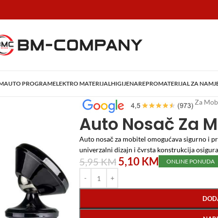
AM
AUTO PROGRAM
ELEKTRO MATERIJAL
HIGIJENA
REPROMATERIJAL ZA NAMJ
Početna
/
Auto program
/
Auto Nosač Za Mobi
Auto Nosač Za M
Auto nosač za mobitel omogućava sigurno i pr
univerzalni dizajn i čvrsta konstrukcija osigura
5,10
KM
5,95
KM
ONLINE PONUDA
DOD