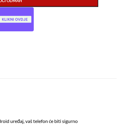
UČI ODMAH
roid uređaj, vaš telefon će biti sigurno