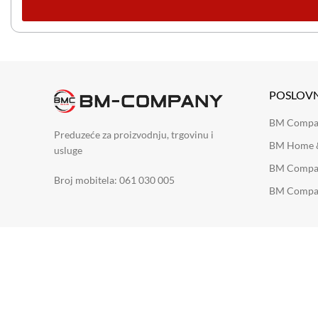
POSLOV
BM Company
Preduzeće za proizvodnju, trgovinu i
BM Home &
usluge
BM Compan
Broj mobitela: 061 030 005
BM Compan