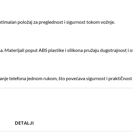
imalan položaj za preglednost i sigurnost tokom vožnje.
a.
Materijali poput ABS plastike i silikona pružaju dugotrajnost i 
nje telefona jednom rukom, što povećava sigurnost i praktičnost
DETALJI