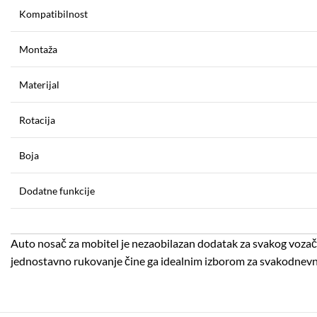
Kompatibilnost
Montaža
Materijal
Rotacija
Boja
Dodatne funkcije
Auto nosač za mobitel je nezaobilazan dodatak za svakog vozača
jednostavno rukovanje čine ga idealnim izborom za svakodnev