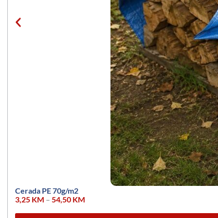
Cerada PE 70g/m2
3,25
KM
–
54,50
KM