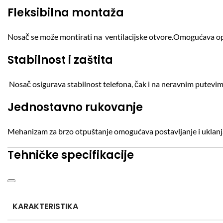
Fleksibilna montaža
Nosač se može montirati na ventilacijske otvore.O
mogućava opt
Stabilnost i zaštita
Nosač osigurava stabilnost telefona, čak i na neravnim putevim
Jednostavno rukovanje
Mehanizam za brzo otpuštanje omogućava postavljanje i uklanja
Tehničke specifikacije
KARAKTERISTIKA