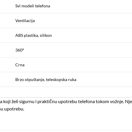
Svi modeli telefona
Ventilacija
ABS plastika, silikon
360°
Crna
Brzo otpuštanje, teleskopska ruka
 koji želi sigurnu i praktičnu upotrebu telefona tokom vožnje.
Nje
nu upotrebu.