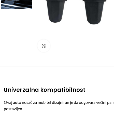
Click to enlarge
Univerzalna kompatibilnost
Ovaj auto nosač za mobitel dizajniran je da odgovara većini pam
postavljen.