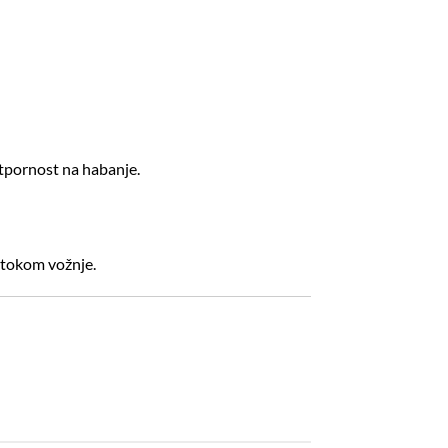
otpornost na habanje.
 tokom vožnje.