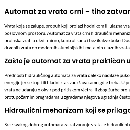
Automat za vrata crni – tiho zatvar
Vrata koja se zalupe, propuh koji prolazi hodnikom ili ulazna vra
poslovnom prostoru. Automat za vrata crni hidraulični mehanizam 
prolaska vrati u okvir mirno, kontrolisano i bez ikakve buke. Dostup
drvenih vrata do modernih aluminijskih i metalnih ulaznih vrata
Zašto je automat za vrata praktičan
Prednosti hidrauličnog automata za vrata daleko nadilaze puko s
energije jer se topli ili hladni zrak zadržava tamo gdje treba. 
vrata ne udaraju o okvir pod pritiskom vjetra ili zbog žurbe pro
protupožarnim pregradama u zgradama njegova ugradnja često je 
Hidraulični mehanizam koji se pril
Srce svakog dobrog automata za zatvaranje vrata je hidraulični m