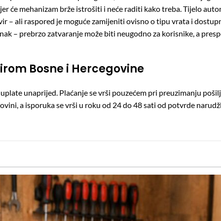
jer će mehanizam brže istrošiti i neće raditi kako treba. Tijelo aut
okvir – ali raspored je moguće zamijeniti ovisno o tipu vrata i dos
činak – prebrzo zatvaranje može biti neugodno za korisnike, a presp
irom Bosne i Hercegovine
uplate unaprijed. Plaćanje se vrši pouzećem pri preuzimanju pošilj
ini, a isporuka se vrši u roku od 24 do 48 sati od potvrde narudž