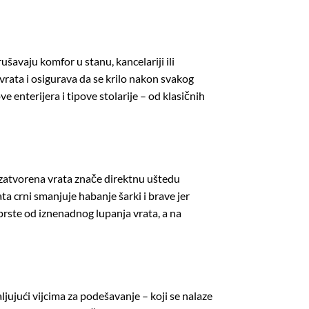
ušavaju komfor u stanu, kancelariji ili
vrata i osigurava da se krilo nakon svakog
ve enterijera i tipove stolarije – od klasičnih
, zatvorena vrata znače direktnu uštedu
a crni smanjuje habanje šarki i brave jer
 prste od iznenadnog lupanja vrata, a na
ljujući vijcima za podešavanje – koji se nalaze