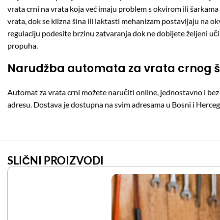
vrata crni na vrata koja već imaju problem s okvirom ili šarkama 
vrata, dok se klizna šina ili laktasti mehanizam postavljaju na 
regulaciju podesite brzinu zatvaranja dok ne dobijete željeni u
propuha.
Narudžba automata za vrata crnog š
Automat za vrata crni možete naručiti online, jednostavno i bez 
adresu. Dostava je dostupna na svim adresama u Bosni i Hercegov
SLIČNI PROIZVODI