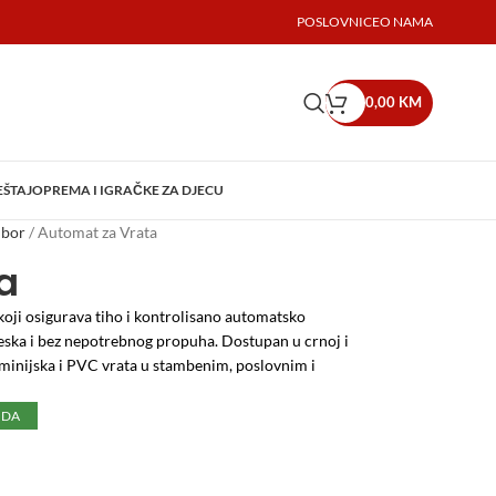
POSLOVNICE
O NAMA
0,00
KM
EŠTAJ
OPREMA I IGRAČKE ZA DJECU
ibor
/
Automat za Vrata
a
koji osigurava tiho i kontrolisano automatsko
reska i bez nepotrebnog propuha. Dostupan u crnoj i
luminijska i PVC vrata u stambenim, poslovnim i
UDA