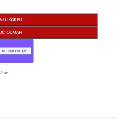
AJ U KORPU
UČI ODMAH
ašine