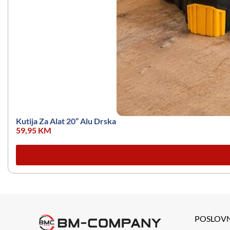
Kutija Za Alat 20” Alu Drska
59,95
KM
POSLOV