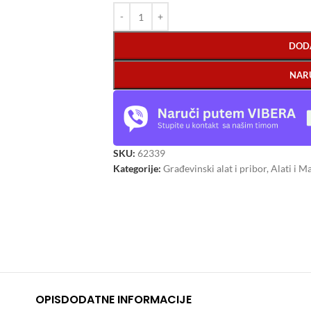
DOD
NAR
SKU:
62339
Kategorije:
Građevinski alat i pribor
,
Alati i M
OPIS
DODATNE INFORMACIJE