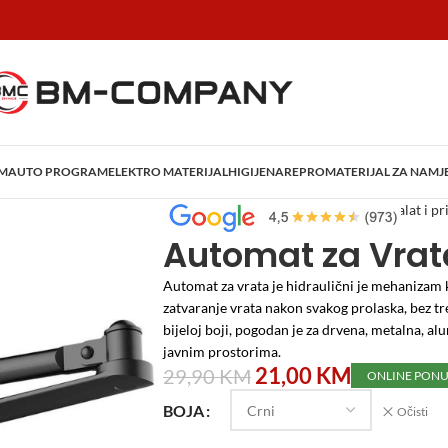
AM
AUTO PROGRAM
ELEKTRO MATERIJAL
HIGIJENA
REPROMATERIJAL ZA NAMJ
Početna
/
Alati i Mašine
/
Građevinski alat i pr
Automat za Vrat
Automat za vrata je hidraulični je mehanizam 
zatvaranje vrata nakon svakog prolaska, bez t
bijeloj boji, pogodan je za drvena, metalna, a
javnim prostorima.
21,00
KM
29,90
KM
ONLINE PON
BOJA
Očisti