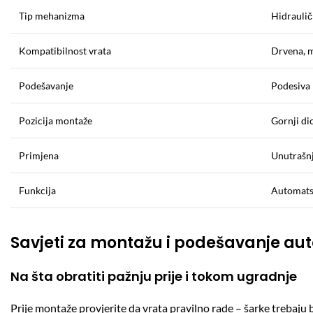
Tip mehanizma
Hidraulič
Kompatibilnost vrata
Drvena, m
Podešavanje
Podesiva b
Pozicija montaže
Gornji dio
Primjena
Unutrašnj
Funkcija
Automatsk
Savjeti za montažu i podešavanje au
Na šta obratiti pažnju prije i tokom ugradnje
Prije montaže provjerite da vrata pravilno rade – šarke trebaju 