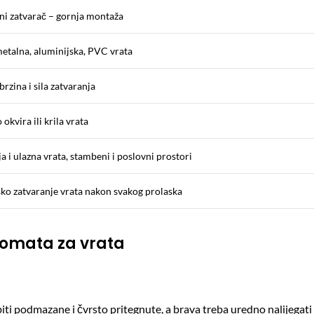
ni zatvarač – gornja montaža
etalna, aluminijska, PVC vrata
rzina i sila zatvaranja
 okvira ili krila vrata
a i ulazna vrata, stambeni i poslovni prostori
o zatvaranje vrata nakon svakog prolaska
tomata za vrata
biti podmazane i čvrsto pritegnute, a brava treba uredno nalijegat