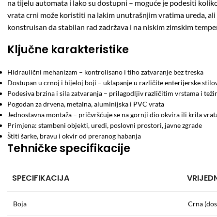
na tijelu automata i lako su dostupni – moguće je podesiti koliko b
vrata crni može koristiti na lakim unutrašnjim vratima ureda, 
konstruisan da stabilan rad zadržava i na niskim zimskim temper
Ključne karakteristike
Hidraulični mehanizam – kontrolisano i tiho zatvaranje bez treska
Dostupan u crnoj i bijeloj boji – uklapanje u različite enterijerske stilo
Podesiva brzina i sila zatvaranja – prilagodljiv različitim vrstama i tež
Pogodan za drvena, metalna, aluminijska i PVC vrata
Jednostavna montaža – pričvršćuje se na gornji dio okvira ili krila vrat
Primjena: stambeni objekti, uredi, poslovni prostori, javne zgrade
Štiti šarke, bravu i okvir od preranog habanja
Tehničke specifikacije
SPECIFIKACIJA
VRIJED
Boja
Crna (dost