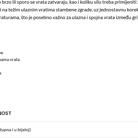
rzo ili sporo se vrata zatvaraju, kao i koliku silu treba primijeniti
ali i na težim ulaznim vratima stambene zgrade, uz jednostavnu ko
aturama, što je posebno važno za ulazna i spojna vrata između gri
ve
inama vrata
a
NOST
upna i u bijeloj)