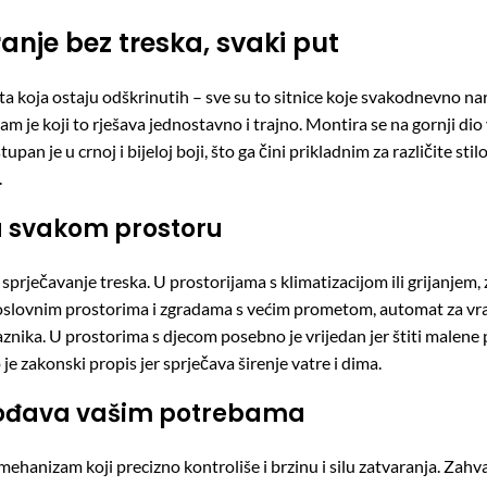
anje bez treska, svaki put
ta koja ostaju odškrinutih – sve su to sitnice koje svakodnevno nar
je koji to rješava jednostavno i trajno. Montira se na gornji dio 
an je u crnoj i bijeloj boji, što ga čini prikladnim za različite stilo
.
 u svakom prostoru
prječavanje treska. U prostorijama s klimatizacijom ili grijanjem
U poslovnim prostorima i zgradama s većim prometom, automat za vrat
laznika. U prostorima s djecom posebno je vrijedan jer štiti malene
zakonski propis jer sprječava širenje vatre i dima.
agođava vašim potrebama
ehanizam koji precizno kontroliše i brzinu i silu zatvaranja. Zahva