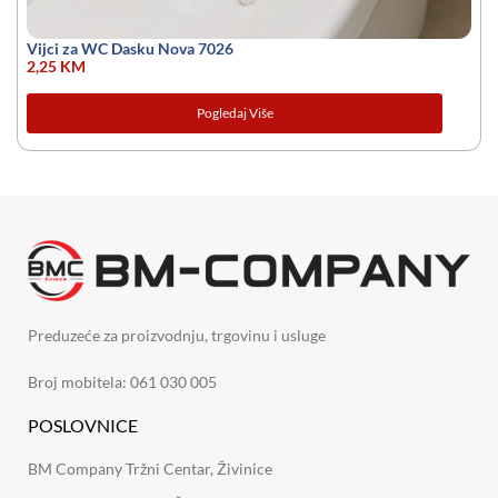
Vijci za WC Dasku Nova 7026
2,25
KM
Pogledaj Više
Preduzeće za proizvodnju, trgovinu i usluge
Broj mobitela: 061 030 005
POSLOVNICE
BM Company Tržni Centar, Živinice