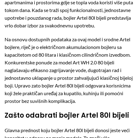
apartmanima i prostorima gdje se topla voda koristi više puta
tokom dana. Kada se traži spoj funkcionalnosti, jednostavne
upotrebe i pouzdanog rada, bojler Artel 80l bijeli predstavlja
vrlo dobar izbor za svakodnevnu upotrebu.
Na osnovu dostupnih podataka za ovaj model i srodne Artel
bojlere, riječ je o električnom akumulacionom bojleru sa
kapacitetom od 80 litara i klasičnom cilindričnom izvedbom.
Konkurentske ponude za model Art WH 2.0 80 bijeli
naglašavaju efikasno zagrijavanje vode, dugotrajan rad i
jednostavno uklapanje u prostor zahvaljujući klasičnoj bijeloj
boji. Upravo zato bojler Artel 80l bijeli odgovara korisnicima
koji žele praktičan uređaj za kupatilo, kuhinju ili pomoćni
prostor bez suvišnih komplikacija.
Zašto odabrati bojler Artel 80l bijeli
Glavna prednost koju bojler Artel 80l bijeli donosi jeste veći
kapacitet u odnosu na manje modele. To znači više