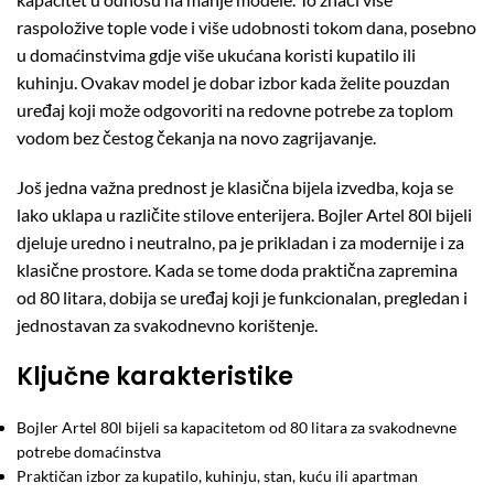
raspoložive tople vode i više udobnosti tokom dana, posebno
u domaćinstvima gdje više ukućana koristi kupatilo ili
kuhinju. Ovakav model je dobar izbor kada želite pouzdan
uređaj koji može odgovoriti na redovne potrebe za toplom
vodom bez čestog čekanja na novo zagrijavanje.
Još jedna važna prednost je klasična bijela izvedba, koja se
lako uklapa u različite stilove enterijera. Bojler Artel 80l bijeli
djeluje uredno i neutralno, pa je prikladan i za modernije i za
klasične prostore. Kada se tome doda praktična zapremina
od 80 litara, dobija se uređaj koji je funkcionalan, pregledan i
jednostavan za svakodnevno korištenje.
Ključne karakteristike
Bojler Artel 80l bijeli sa kapacitetom od 80 litara za svakodnevne
potrebe domaćinstva
Praktičan izbor za kupatilo, kuhinju, stan, kuću ili apartman