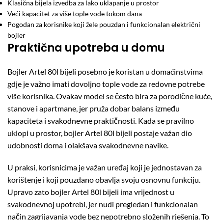
Klasična bijela izvedba za lako uklapanje u prostor
Veći kapacitet za više tople vode tokom dana
Pogodan za korisnike koji žele pouzdan i funkcionalan električni
bojler
Praktična upotreba u domu
Bojler Artel 80l bijeli posebno je koristan u domaćinstvima
gdje je važno imati dovoljno tople vode za redovne potrebe
više korisnika. Ovakav model se često bira za porodične kuće,
stanove i apartmane, jer pruža dobar balans između
kapaciteta i svakodnevne praktičnosti. Kada se pravilno
uklopi u prostor, bojler Artel 80l bijeli postaje važan dio
udobnosti doma i olakšava svakodnevne navike.
U praksi, korisnicima je važan uređaj koji je jednostavan za
korištenje i koji pouzdano obavlja svoju osnovnu funkciju.
Upravo zato bojler Artel 80l bijeli ima vrijednost u
svakodnevnoj upotrebi, jer nudi pregledan i funkcionalan
način zagrijavanja vode bez nepotrebno složenih rješenja. To