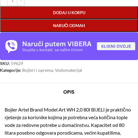
DODAJ U KORPU
NARUČI ODMAH
SKU:
59629
Kategorije:
Bojleri i oprema
,
Vodomaterijal
OPIS
Bojler Artel Brand Model Art WH 2,0 80l BIJELI je praktično
rješenje za korisnike kojima je potrebna veća količina tople
vode za redovne potrebe u domaćinstvu. Kapacitet od 80
litara posebno odgovara porodicama, većim kupatilima,