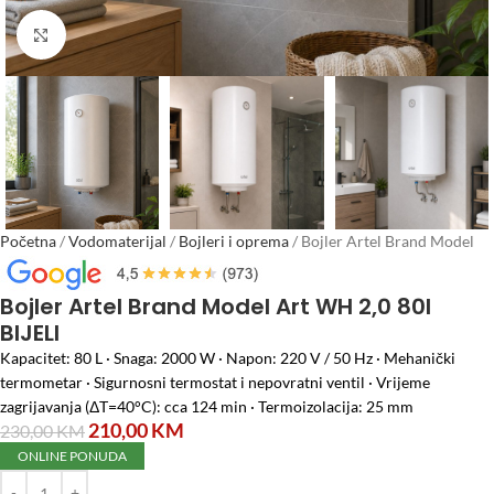
Click to enlarge
Početna
/
Vodomaterijal
/
Bojleri i oprema
/
Bojler Artel Brand Model
Art WH 2,0 80l BIJELI
Bojler Artel Brand Model Art WH 2,0 80l
BIJELI
Kapacitet: 80 L · Snaga: 2000 W · Napon: 220 V / 50 Hz · Mehanički
termometar · Sigurnosni termostat i nepovratni ventil · Vrijeme
zagrijavanja (ΔT=40°C): cca 124 min · Termoizolacija: 25 mm
210,00
KM
230,00
KM
ONLINE PONUDA