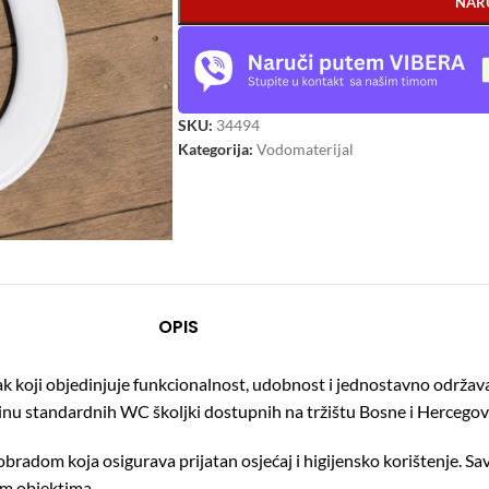
NAR
SKU:
34494
Kategorija:
Vodomaterijal
OPIS
ak koji objedinjuje funkcionalnost, udobnost i jednostavno održavan
ećinu standardnih WC školjki dostupnih na tržištu Bosne i Hercegov
obradom koja osigurava prijatan osjećaj i higijensko korištenje. 
im objektima.