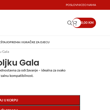
POSLOVNICE
O NAMA
0,00
KM
EŠTAJ
OPREMA I IGRAČKE ZA DJECU
u Gala
ljku Gala
jednostavna za održavanje – idealna za svako
rzalnu kompatibilnost.
AJ U KORPU