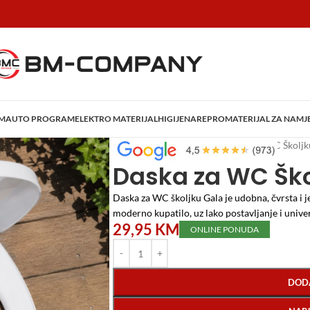
AM
AUTO PROGRAM
ELEKTRO MATERIJAL
HIGIJENA
REPROMATERIJAL ZA NAMJ
Početna
/
Vodomaterijal
/
Daska za WC Školjk
Daska za WC Ško
Daska za WC školjku Gala je udobna, čvrsta i 
moderno kupatilo, uz lako postavljanje i unive
29,95
KM
ONLINE PONUDA
DOD