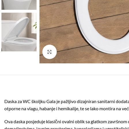
Click to enlarge
Daska za WC školjku Gala je pažljivo dizajniran sanitarni dodat
otporne na vlagu, habanje i hemikalije, te se lako montira na v
Ova daska posjeduje klasični ovalni oblik sa glatkom završnom 
domaćinstvima, javnim prostorima, kancelarijama i ugostiteljsk