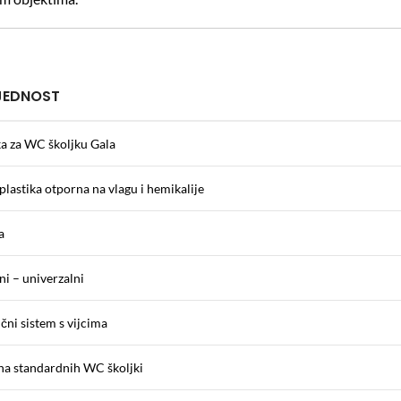
JEDNOST
a za WC školjku Gala
plastika otporna na vlagu i hemikalije
a
ni – univerzalni
čni sistem s vijcima
na standardnih WC školjki