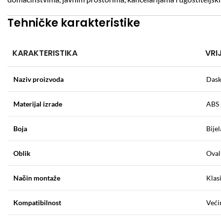
Tehničke karakteristike
KARAKTERISTIKA
VRI
Naziv proizvoda
Dask
Materijal izrade
ABS 
Boja
Bijel
Oblik
Oval
Način montaže
Klasi
Kompatibilnost
Veći