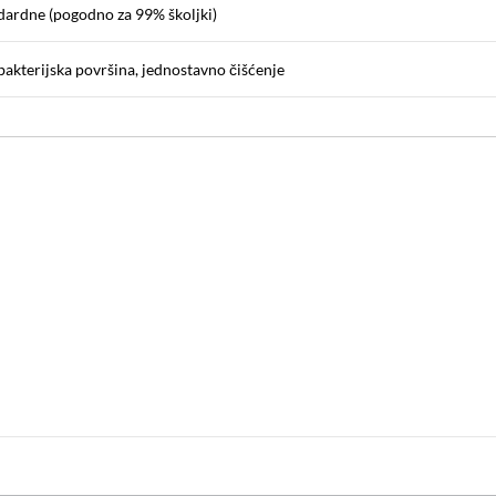
dardne (pogodno za 99% školjki)
bakterijska površina, jednostavno čišćenje