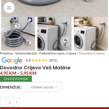
Click to enlarge
Početna
/
Vodomaterijal
/
Fleksibilne cijevi, crijeva
/
Dovodno Crijevo
Veš Mašine
Dovodno Crijevo Veš Mašine
4,95
KM
–
5,95
KM
ONLINE PONUDA
DIMENZIJE