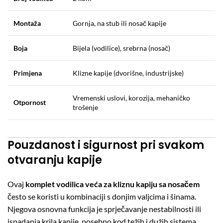
Montaža
Gornja, na stub ili nosač kapije
Boja
Bijela (vodilice), srebrna (nosač)
Primjena
Klizne kapije (dvorišne, industrijske)
Vremenski uslovi, korozija, mehaničko
Otpornost
trošenje
Pouzdanost i sigurnost pri svakom
otvaranju kapije
Ovaj
komplet vodilica veća za kliznu kapiju sa nosačem
često se koristi u kombinaciji s donjim valjcima i šinama.
Njegova osnovna funkcija je sprječavanje nestabilnosti ili
ispadanja krila kapije, posebno kod težih i dužih sistema.