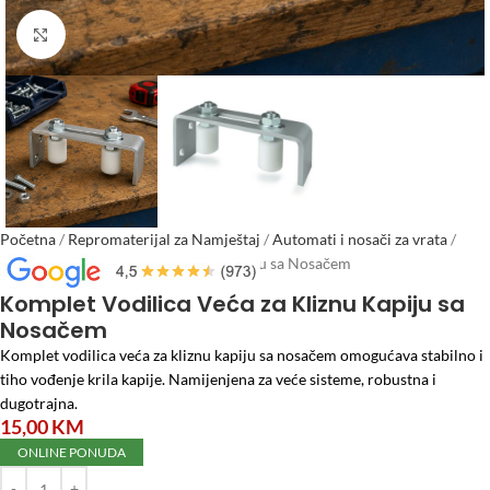
Click to enlarge
Početna
/
Repromaterijal za Namještaj
/
Automati i nosači za vrata
/
Komplet Vodilica Veća za Kliznu Kapiju sa Nosačem
Komplet Vodilica Veća za Kliznu Kapiju sa
Nosačem
Komplet vodilica veća za kliznu kapiju sa nosačem omogućava stabilno i
tiho vođenje krila kapije. Namijenjena za veće sisteme, robustna i
dugotrajna.
15,00
KM
ONLINE PONUDA