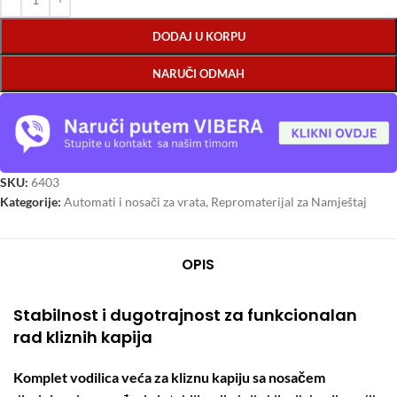
DODAJ U KORPU
NARUČI ODMAH
SKU:
6403
Kategorije:
Automati i nosači za vrata
,
Repromaterijal za Namještaj
OPIS
Stabilnost i dugotrajnost za funkcionalan
rad kliznih kapija
Komplet vodilica veća za kliznu kapiju sa nosačem