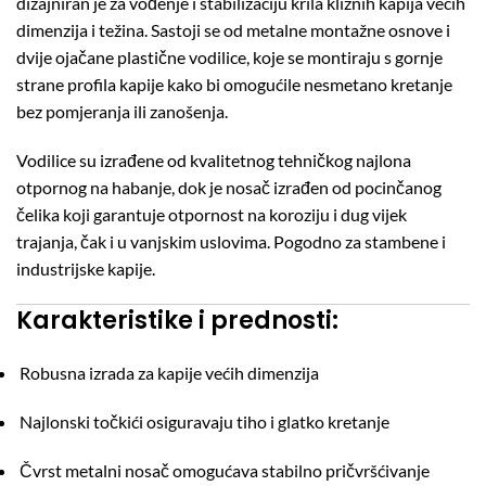
dizajniran je za vođenje i stabilizaciju krila kliznih kapija većih
dimenzija i težina. Sastoji se od metalne montažne osnove i
dvije ojačane plastične vodilice, koje se montiraju s gornje
strane profila kapije kako bi omogućile nesmetano kretanje
bez pomjeranja ili zanošenja.
Vodilice su izrađene od kvalitetnog tehničkog najlona
otpornog na habanje, dok je nosač izrađen od pocinčanog
čelika koji garantuje otpornost na koroziju i dug vijek
trajanja, čak i u vanjskim uslovima. Pogodno za stambene i
industrijske kapije.
Karakteristike i prednosti:
Robusna izrada za kapije većih dimenzija
Najlonski točkići osiguravaju tiho i glatko kretanje
Čvrst metalni nosač omogućava stabilno pričvršćivanje