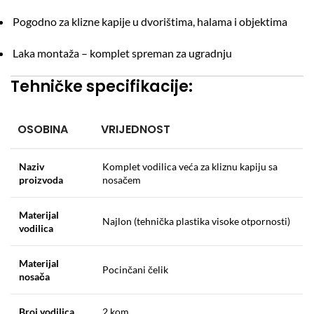
Pogodno za klizne kapije u dvorištima, halama i objektima
Laka montaža – komplet spreman za ugradnju
Tehničke specifikacije:
OSOBINA
VRIJEDNOST
Naziv
Komplet vodilica veća za kliznu kapiju sa
proizvoda
nosačem
Materijal
Najlon (tehnička plastika visoke otpornosti)
vodilica
Materijal
Pocinčani čelik
nosača
Broj vodilica
2 kom