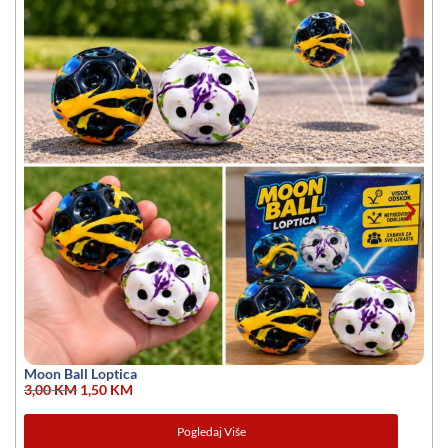
Moon Ball Loptica
3,00
KM
1,50
KM
Pogledaj Više