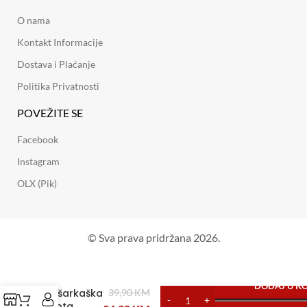
O nama
Kontakt Informacije
Dostava i Plaćanje
Politika Privatnosti
POVEŽITE SE
Facebook
Instagram
OLX (Pik)
© Sva prava pridržana 2026.
DODAJ U K
Košarkaška
39,90
KM
Lopta