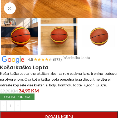
Click to enlarge
Početna
/
Oprema i igračke za djecu
/
Košarkaška Lopta
Košarkaška Lopta
Košarkaška Lopta je praktičan izbor za rekreativnu igru, trening i zabavu
na otvorenom. Ova košarkaška lopta pogodna je za djecu, tinejdžere i
odrasle koji žele više kretanja, bolju kontrolu lopte i ugodniju igru.
34,90
KM
39,90
KM
ONLINE PONUDA
DODAJ U KORPU