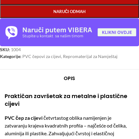
NARUČI ODMAH
SKU:
1004
Kategorije:
PVC čepovi za cijevi
,
Repromaterijal za Namještaj
OPIS
Praktičan završetak za metalne i plastične
cijevi
PVC čep za cijevi
četvrtastog oblika namijenjen je
zatvaranju krajeva kvadratnih profila – najčešće od čelika,
aluminija ili plastike. Zahvaljujući čvrstoj i elastičnoj