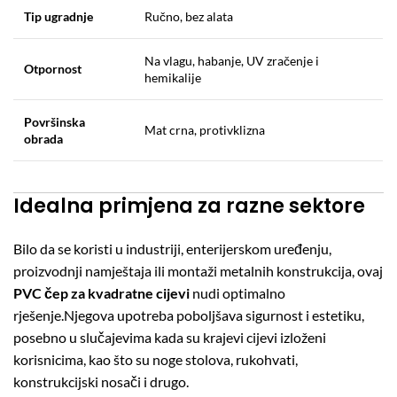
Tip ugradnje
Ručno, bez alata
Na vlagu, habanje, UV zračenje i
Otpornost
hemikalije
Površinska
Mat crna, protivklizna
obrada
Idealna primjena za razne sektore
Bilo da se koristi u industriji, enterijerskom uređenju,
proizvodnji namještaja ili montaži metalnih konstrukcija, ovaj
PVC čep za kvadratne cijevi
nudi optimalno
rješenje.Njegova upotreba poboljšava sigurnost i estetiku,
posebno u slučajevima kada su krajevi cijevi izloženi
korisnicima, kao što su noge stolova, rukohvati,
konstrukcijski nosači i drugo.