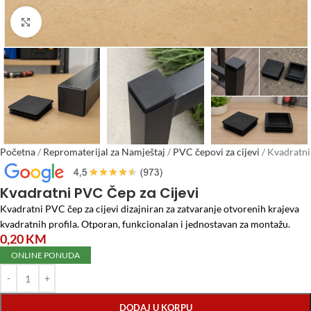
Click to enlarge
Početna
/
Repromaterijal za Namještaj
/
PVC čepovi za cijevi
/
Kvadratni
PVC Čep za Cijevi
Kvadratni PVC Čep za Cijevi
Kvadratni PVC čep za cijevi dizajniran za zatvaranje otvorenih krajeva
kvadratnih profila. Otporan, funkcionalan i jednostavan za montažu.
0,20
KM
ONLINE PONUDA
DODAJ U KORPU