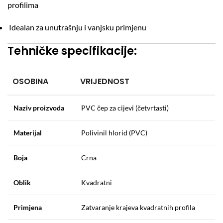
profilima
Idealan za unutrašnju i vanjsku primjenu
Tehničke specifikacije:
OSOBINA
VRIJEDNOST
Naziv proizvoda
PVC čep za cijevi (četvrtasti)
Materijal
Polivinil hlorid (PVC)
Boja
Crna
Oblik
Kvadratni
Primjena
Zatvaranje krajeva kvadratnih profila